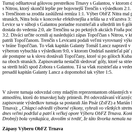
Turnaj odštartoval gólovou prestrelkou Trnavy s Galantou, v ktorom
s Nitrou, ktorý skončil lepšie pre bojovnejší Trenčín s výsledkom 2:
s Trenčínom sa zrodila zaslúžená remíza 1:1. Výber ObFZ Nitra mal p
stranách, Nitra bola v koncovke efektívnejšia a tešila sa z víťazstv
Levice sa v súboji s Galantou poriadne rozstrieľali a uštedrili im 6 
dostala do vedenia 2:0, ale Trenčínu sa po pekných akciách Fraňa po
3:2. Diváci určite ocenili aj nasledujúci zápas Topoľčian s Nitrou, v 
patrili Topoľčanom. Trenčín s Levicami podali veľmi vyrovnaný výko
v bráne Topoľčian. To však kapitán Galanty Tomáš Lancz napravil v n
výberom vybuchla s výsledkom 9:0, v ktorom Ondriaš nastrieľal päť 
ale postupne sa k slovu dostávali Topoľčany, ktoré si po góloch Kuba
na oboch stranách. Zapisovatelia nestačili sledovať góly, ktoré sa str
sa stretli hráči spod Zobora s Galantou. Tá sa však rozstrieľala a v
presadil kapitán Galanty Lancz a dopomohol tak výhre 1:5.
V závere turnaja odovzdal ceny mladým reprezentantom oblastných v
atmosféru, ktorú do trnavskej haly priniesli. Pri odovzdávaní víť
zapisovanie výsledkov turnaja sa postarali Ján Pisár (ZsFZ) a Marián
Trnava):
„Chlapci odviedli výborné výkony, vyhrali vo všetkých stre
dnes veľmi podržal a patrí k veľkej opore Výberu ObFZ Trnava. Konk
Drobný) bola vynikajúca, dovolím si tvrdiť, že táto štvorka nemala na
Zápasy Výberu ObFZ Trnava