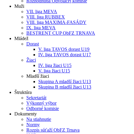
Rozhodnutia Odvolacej komisie
Muži
VII. liga MEVA
VIII. liga RUBBEX
VIII. liga MAXIMA-FASÁDY
IX. liga MEVA
BESTRENT CUP ObFZ TRNAVA
Mládež
Dorast
V. liga TAVOS dorast U19
IV. liga TAVOS dorast U17
Žiaci
IV. liga žiaci U15
V. liga žiaci U15
Mladší žiaci
Skupina A mladší žiaci U13
Skupina B mladší žiaci U13
Štruktúra
Sekretariát
Výkonný výbor
Odborné komisie
Dokumenty
Na stiahnutie
Normy
Rozpis súťaží ObFZ Trnava