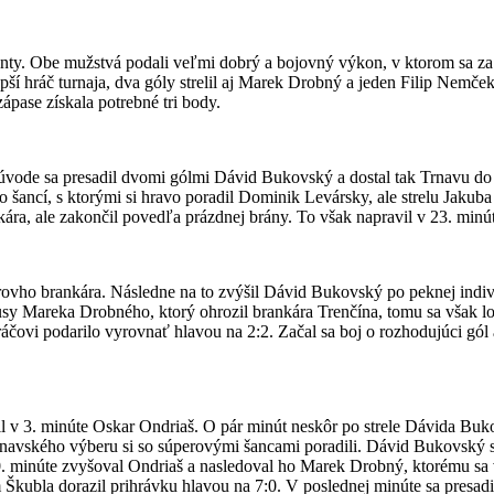
nty. Obe mužstvá podali veľmi dobrý a bojovný výkon, v ktorom sa za T
pší hráč turnaja, dva góly strelil aj Marek Drobný a jeden Filip Nemček
ápase získala potrebné tri body.
vode sa presadil dvomi gólmi Dávid Bukovský a dostal tak Trnavu do 
cero šancí, s ktorými si hravo poradil Dominik Levársky, ale strelu Jak
ra, ale zakončil povedľa prázdnej brány. To však napravil v 23. minút
ovho brankára. Následne na to zvýšil Dávid Bukovský po peknej individ
 Mareka Drobného, ktorý ohrozil brankára Trenčína, tomu sa však lop
áčovi podarilo vyrovnať hlavou na 2:2. Začal sa boj o rozhodujúci gól
il v 3. minúte Oskar Ondriaš. O pár minút neskôr po strele Dávida Buko
i trnavského výberu si so súperovými šancami poradili. Dávid Bukovský s
0. minúte zvyšoval Ondriaš a nasledoval ho Marek Drobný, ktorému sa v
m Škubla dorazil prihrávku hlavou na 7:0. V poslednej minúte sa presa