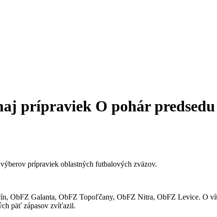
aj prípraviek O pohár predsed
j výberov prípraviek oblastných futbalových zväzov.
čín, ObFZ Galanta, ObFZ Topoľčany, ObFZ Nitra, ObFZ Levice. O víťa
ch päť zápasov zvíťazil.