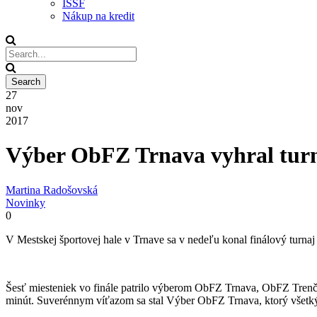
ISSF
Nákup na kredit
27
nov
2017
Výber ObFZ Trnava vyhral turn
Martina Radošovská
Novinky
0
V Mestskej športovej hale v Trnave sa v nedeľu konal finálový turna
Šesť miesteniek vo finále patrilo výberom ObFZ Trnava, ObFZ Tren
minút. Suverénnym víťazom sa stal Výber ObFZ Trnava, ktorý všetký