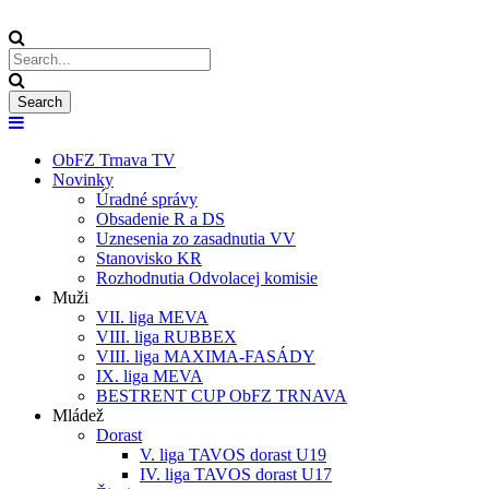
ObFZ Trnava TV
Novinky
Úradné správy
Obsadenie R a DS
Uznesenia zo zasadnutia VV
Stanovisko KR
Rozhodnutia Odvolacej komisie
Muži
VII. liga MEVA
VIII. liga RUBBEX
VIII. liga MAXIMA-FASÁDY
IX. liga MEVA
BESTRENT CUP ObFZ TRNAVA
Mládež
Dorast
V. liga TAVOS dorast U19
IV. liga TAVOS dorast U17