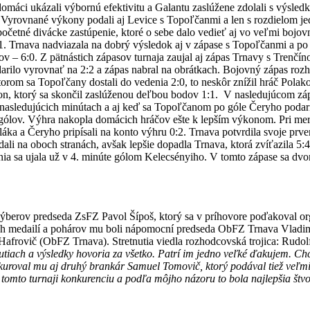
 domáci ukázali výbornú efektivitu a Galantu zaslúžene zdolali s výs
1. Vyrovnané výkony podali aj Levice s Topoľčanmi a len s rozdielom je
očetné divácke zastúpenie, ktoré o sebe dalo vedieť aj vo veľmi bojo
a 3:1. Trnava nadviazala na dobrý výsledok aj v zápase s Topoľčanmi a
gólov – 6:0. Z pätnástich zápasov turnaja zaujal aj zápas Trnavy s Trenč
darilo vyrovnať na 2:2 a zápas nabral na obrátkach. Bojovný zápas ro
ktorom sa Topoľčany dostali do vedenia 2:0, to neskôr znížil hráč Polak
n, ktorý sa skončil zaslúženou deľbou bodov 1:1. V nasledujúcom zápa
asledujúcich minútach a aj keď sa Topoľčanom po góle Čeryho podarilo 
gólov. Výhra nakopla domácich hráčov ešte k lepším výkonom. Pri mer
láka a Čeryho pripísali na konto výhru 0:2. Trnava potvrdila svoje pr
iedali na oboch stranách, avšak lepšie dopadla Trnava, ktorá zvíťazila 5
edenia sa ujala už v 4. minúte gólom Kelecsényiho. V tomto zápase sa 
ýberov predseda ZsFZ Pavol Šípoš, ktorý sa v príhovore poďakoval o
azných medailí a pohárov mu boli nápomocní predseda ObFZ Trnava Vla
 Hafrovič (ObFZ Trnava). Stretnutia viedla rozhodcovská trojica: Rudolf
tnutiach a výsledky hovoria za všetko. Patrí im jedno veľké ďakujem. 
uroval mu aj druhý brankár Samuel Tomovič, ktorý podával tiež veľmi 
 tomto turnaji
konkurenciu a podľa môjho názoru to bola najlepšia štvo