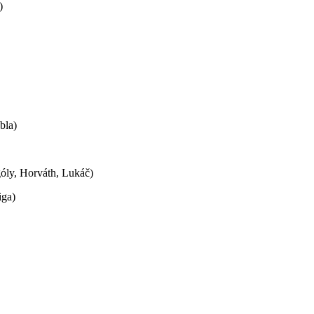
)
bla)
óly, Horváth, Lukáč)
iga)