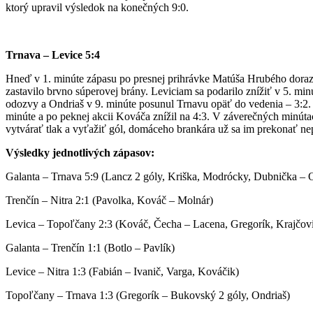
ktorý upravil výsledok na konečných 9:0.
Trnava – Levice 5:4
Hneď v 1. minúte zápasu po presnej prihrávke Matúša Hrubého dorazi
zastavilo brvno súperovej brány. Leviciam sa podarilo znížiť v 5. min
odozvy a Ondriaš v 9. minúte posunul Trnavu opäť do vedenia – 3:2. N
minúte a po peknej akcii Kováča znížil na 4:3. V záverečných minútach
vytvárať tlak a vyťažiť gól, domáceho brankára už sa im prekonať ne
Výsledky jednotlivých zápasov:
Galanta – Trnava 5:9 (Lancz 2 góly, Kriška, Modrócky, Dubnička – 
Trenčín – Nitra 2:1 (Pavolka, Kováč – Molnár)
Levica – Topoľčany 2:3 (Kováč, Čecha – Lacena, Gregorík, Krajčov
Galanta – Trenčín 1:1 (Botlo – Pavlík)
Levice – Nitra 1:3 (Fabián – Ivanič, Varga, Kováčik)
Topoľčany – Trnava 1:3 (Gregorík – Bukovský 2 góly, Ondriaš)