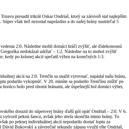
rnavu presadil trikrát Oskar Ondriaš, ktorý sa zároveň stal najlepším
. Súper však tiež nezostal naprázdno a do našej brány nastrieľal 5
vedenia 2:0. Následne mohli domáci hráči zvýšiť, ale ďalekonosnú
uba Gregoríka nedokázal udržať – 1:2. Následne na to mohol zvýšiť
e, kedy po krásnej akcii spečatil výhru na konečných 1:3.
uálnej akcii na 2:0. Trenčín sa snažil vyrovnať, napádal našu bránu,
tu podarilo vykopnúť. V 20. minúte sa podarilo Trenčínu znížiť po
 a horúco bolo pred obomi bránami, ale úspešnejší bol domáci výber,
vského dorazil do súperovej brány ďalší gól opäť Ondriaš – 2:0. V 6.
i vytvoril peknú šancu, avšak jeho strela skončila mimo brány. To
šak po peknej individuálnej akcii nepodarilo dostať loptu za
dil Dávid Bukovský a záverečné sekundy zápasu využil ešte Ondriaš,