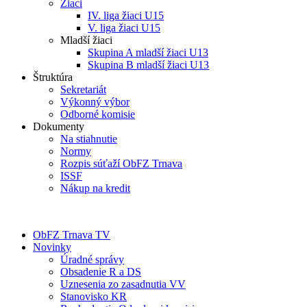
Žiaci
IV. liga žiaci U15
V. liga žiaci U15
Mladší žiaci
Skupina A mladší žiaci U13
Skupina B mladší žiaci U13
Štruktúra
Sekretariát
Výkonný výbor
Odborné komisie
Dokumenty
Na stiahnutie
Normy
Rozpis súťaží ObFZ Trnava
ISSF
Nákup na kredit
ObFZ Trnava TV
Novinky
Úradné správy
Obsadenie R a DS
Uznesenia zo zasadnutia VV
Stanovisko KR