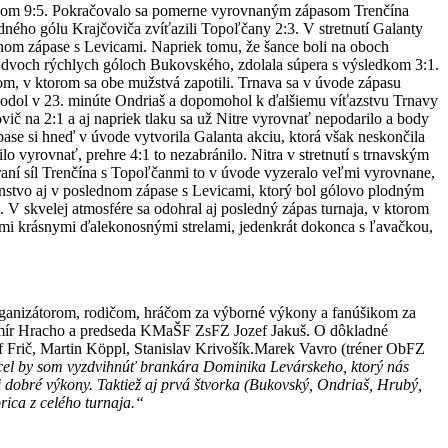
ledkom 9:5. Pokračovalo sa pomerne vyrovnaným zápasom Trenčína
dného gólu Krajčoviča zvíťazili Topoľčany 2:3. V stretnutí Galanty
vnom zápase s Levicami. Napriek tomu, že šance boli na oboch
 po dvoch rýchlych góloch Bukovského, zdolala súpera s výsledkom 3:1.
ínom, v ktorom sa obe mužstvá zapotili. Trnava sa v úvode zápasu
zhodol v 23. minúte Ondriaš a dopomohol k ďalšiemu víťazstvu Trnavy
ovič na 2:1 a aj napriek tlaku sa už Nitre vyrovnať nepodarilo a body
se si hneď v úvode vytvorila Galanta akciu, ktorá však neskončila
vyrovnať, prehre 4:1 to nezabránilo. Nitra v stretnutí s trnavským
aní síl Trenčína s Topoľčanmi to v úvode vyzeralo veľmi vyrovnane,
venstvo aj v poslednom zápase s Levicami, ktorý bol gólovo plodným
:4. V skvelej atmosfére sa odohral aj posledný zápas turnaja, v ktorom
dvomi krásnymi ďalekonosnými strelami, jedenkrát dokonca s ľavačkou,
rganizátorom, rodičom, hráčom za výborné výkony a fanúšikom za
dimír Hracho a predseda KMaŠF ZsFZ Jozef Jakuš. O dôkladné
 Frič, Martin Köppl, Stanislav Krivošík.
Marek Vavro (tréner ObFZ
Chcel by som vyzdvihnúť brankára Dominika Levárskeho, ktorý nás
dobré výkony. Taktiež aj prvá štvorka (Bukovský, Ondriaš, Hrubý,
rica z celého turnaja.“