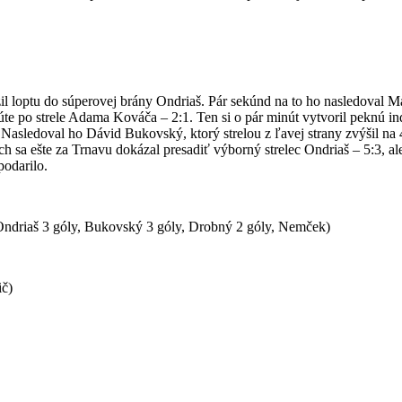
l loptu do súperovej brány Ondriaš. Pár sekúnd na to ho nasledoval 
úte po strele Adama Kováča – 2:1. Ten si o pár minút vytvoril peknú in
asledoval ho Dávid Bukovský, ktorý strelou z ľavej strany zvýšil na 4:
 sa ešte za Trnavu dokázal presadiť výborný strelec Ondriaš – 5:3, ale
podarilo.
Ondriaš 3 góly, Bukovský 3 góly, Drobný 2 góly, Nemček)
ič)