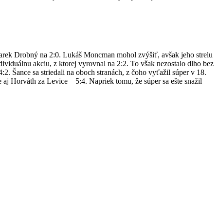
Marek Drobný na 2:0. Lukáš Moncman mohol zvýšiť, avšak jeho strelu
dividuálnu akciu, z ktorej vyrovnal na 2:2. To však nezostalo dlho bez
2. Šance sa striedali na oboch stranách, z čoho vyťažil súper v 18.
 aj Horváth za Levice – 5:4. Napriek tomu, že súper sa ešte snažil