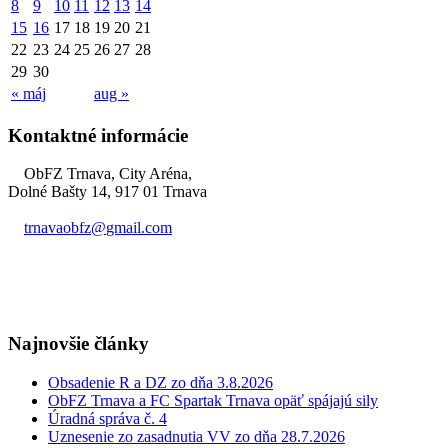
8
9
10
11
12
13
14
15
16
17
18
19
20
21
22
23
24
25
26
27
28
29
30
« máj
aug »
Kontaktné informácie
ObFZ Trnava, City Aréna,
Dolné Bašty 14, 917 01 Trnava
trnavaobfz@
gmail.com
+421 905 637 649
Najnovšie články
Obsadenie R a DZ zo dňa 3.8.2026
ObFZ Trnava a FC Spartak Trnava opäť spájajú sily
Úradná správa č. 4
Uznesenie zo zasadnutia VV zo dňa 28.7.2026