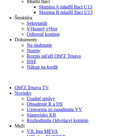
Mladší žiaci
Skupina A mladší žiaci U13
Skupina B mladší žiaci U13
Štruktúra
Sekretariát
Výkonný výbor
Odborné komisie
Dokumenty
Na stiahnutie
Normy
Rozpis súťaží ObFZ Trnava
ISSF
Nákup na kredit
ObFZ Trnava TV
Novinky
Úradné správy
Obsadenie R a DS
Uznesenia zo zasadnutia VV
Stanovisko KR
Rozhodnutia Odvolacej komisie
Muži
VII. liga MEVA