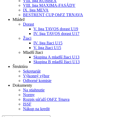
VIII. liga RUBBEX
VIII. liga MAXIMA-FASÁDY
IX. liga MEVA
BESTRENT CUP ObFZ TRNAVA
Mládež
Dorast
V. liga TAVOS dorast U19
IV. liga TAVOS dorast U17
Žiaci
IV. liga žiaci U15
V. liga žiaci U15
Mladší žiaci
Skupina A mladší žiaci U13
Skupina B mladší žiaci U13
Štruktúra
Sekretariát
Výkonný výbor
Odborné komisie
Dokumenty
Na stiahnutie
Normy
Rozpis súťaží ObFZ Trnava
ISSF
Nákup na kredit