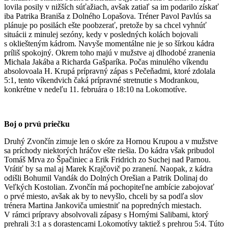
lovila posily v nižších súťažiach, avšak zatiaľ sa im podarilo získať
iba Patrika Braniša z Dolného Lopašova. Tréner Pavol Pavlús sa
plánuje po posilách ešte poobzerať, pretože by sa chcel vyhnúť
situácii z minulej sezóny, kedy v posledných kolách bojovali
s okliešteným kádrom. Navyše momentálne nie je so šírkou kádra
príliš spokojný. Okrem toho majú v mužstve aj dlhodobé zranenia
Michala Jakába a Richarda Gašparíka. Počas minulého víkendu
absolovoala H. Krupá prípravný zápas s Pečeňadmi, ktoré zdolala
5:1, tento víkendvich čaká prípravné stretnutie s Modrankou,
konkrétne v nedeľu 11. februára o 18:10 na Lokomotíve.
Boj o prvú priečku
Druhý Zvončín zimuje len o skóre za Hornou Krupou a v mužstve
sa príchody niektorých hráčov ešte riešia. Do kádra však pribudol
Tomáš Mrva zo Špačiniec a Erik Fridrich zo Suchej nad Parnou.
Vrátiť by sa mal aj Marek Krajčovič po zranení. Naopak, z kádra
odišli Bohumil Vandák do Dolných Orešian a Patrik Dolinaj do
Veľkých Kostolian. Zvončín má pochopiteľne ambície zabojovať
o prvé miesto, avšak ak by to nevyšlo, chceli by sa podľa slov
trénera Martina Jankoviča umiestniť na popredných miestach.
V rámci prípravy absolvovali zápasy s Hornými Salibami, ktorý
prehrali 3:1 a s dorastencami Lokomotívy taktiež s prehrou 5:4. Túto