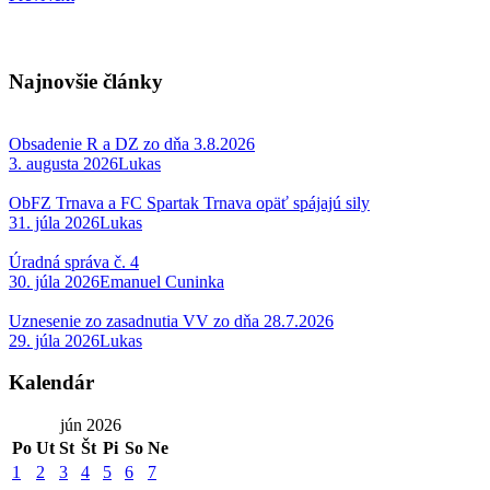
Najnovšie články
Obsadenie R a DZ zo dňa 3.8.2026
3. augusta 2026
Lukas
ObFZ Trnava a FC Spartak Trnava opäť spájajú sily
31. júla 2026
Lukas
Úradná správa č. 4
30. júla 2026
Emanuel Cuninka
Uznesenie zo zasadnutia VV zo dňa 28.7.2026
29. júla 2026
Lukas
Kalendár
jún 2026
Po
Ut
St
Št
Pi
So
Ne
1
2
3
4
5
6
7