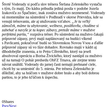
Štvrté Voderady si podľa slov trénera Štefana Zelenského vystačia
s tým, čo majú. Do kádra pribudla jediná posila v podobe Jozefa
Izakoviča zo Špačiniec, inak zostáva mužstvo nezmenené. Voderady
sú momentálne na sústredení v Podhradí v okrese Prievidza, kde sa
venujú trénovaniu, ale aj utužovaniu vzťahov.
„Je tu veľký
zámoček, máme tu ubytovanie, wellness, posilňovňu, chodíme si
zabehať a navyše je tu kopec zábavy, pretože máme v mužstve
perfektnú partiu,“
rozpráva tréner. Po sústredení na mužstvo čakajú
prípravné zápasy, prvý majú naplánovaný na budúci víkend
s Pavlicami, pokračovať budú so Slovenskou Novou Vsou a ďalšie
prípravné zápasy sú vo fáze dohadov. Rovnako majú v kádri aj
dlhodobejšie zranenia, a to Petra Cíferského, ktorý na jeseň
absolvoval operáciu a Borisa Živického, ktorý nastúpil za mužstvo
už na turnaji O pohár predsedu ObFZ Trnava, ale zrejme tento
návrat unáhlil. Voderady do jarnej časti nemajú prehnané ciele,
chceli by sa umiestniť do 5. miesta. Pre trénera Zelenského je
dôležité, aby sa hráčom v mužstve dobre hralo a aby boli dobrou
partiou, to je jeho kľúčom k úspechu.
0
Shares
Prev
Next