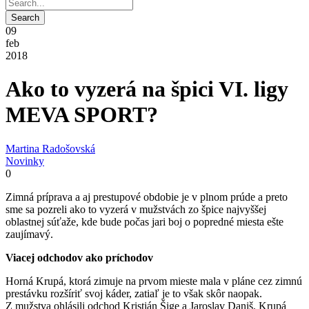
09
feb
2018
Ako to vyzerá na špici VI. ligy
MEVA SPORT?
Martina Radošovská
Novinky
0
Zimná príprava a aj prestupové obdobie je v plnom prúde a preto
sme sa pozreli ako to vyzerá v mužstvách zo špice najvyššej
oblastnej súťaže, kde bude počas jari boj o popredné miesta ešte
zaujímavý.
Viacej odchodov ako príchodov
Horná Krupá, ktorá zimuje na prvom mieste mala v pláne cez zimnú
prestávku rozšíriť svoj káder, zatiaľ je to však skôr naopak.
Z mužstva ohlásili odchod Kristián Šige a Jaroslav Daniš. Krupá