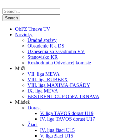
ObFZ Trnava TV
Novinky
Úradné správy
Obsadenie R a DS
Uznesenia zo zasadnutia VV
Stanovisko KR
Rozhodnutia Odvolacej komisie
Muži
VII. liga MEVA
VIII. liga RUBBEX
VIII. liga MAXIMA-FASÁDY
IX. liga MEVA
BESTRENT CUP ObFZ TRNAVA
Mládež
Dorast
V. liga TAVOS dorast U19
IV. liga TAVOS dorast U17
Žiaci
IV. liga žiaci U15
V. liga žiaci U15