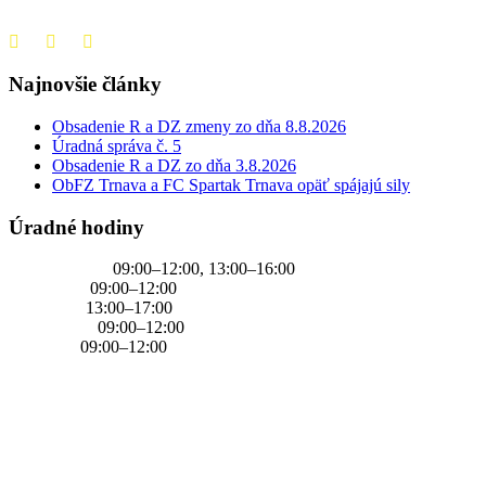
+421 905 637 649
Najnovšie články
Obsadenie R a DZ zmeny zo dňa 8.8.2026
Úradná správa č. 5
Obsadenie R a DZ zo dňa 3.8.2026
ObFZ Trnava a FC Spartak Trnava opäť spájajú sily
Úradné hodiny
PONDELOK
09:00–12:00, 13:00–16:00
UTOROK
09:00–12:00
STREDA
13:00–17:00
ŠTVRTOK
09:00–12:00
PIATOK
09:00–12:00