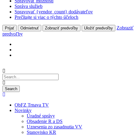
Spravovať možnosti
Správa služieb
Spravovať {vendor_count} dodávateľov
Prečítajte si viac o týchto účeloch
Zobraziť
Prijať
Odmietnuť
Zobraziť predvoľby
Uložiť predvoľby
predvoľby
ObFZ Trnava TV
Novinky
Úradné správy
Obsadenie R a DS
Uznesenia zo zasadnutia VV
Stanovisko KR