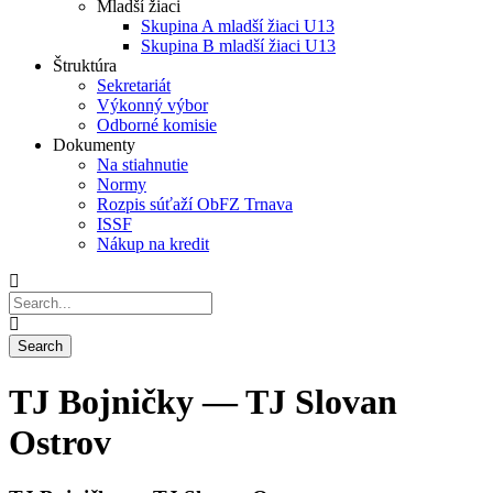
Mladší žiaci
Skupina A mladší žiaci U13
Skupina B mladší žiaci U13
Štruktúra
Sekretariát
Výkonný výbor
Odborné komisie
Dokumenty
Na stiahnutie
Normy
Rozpis súťaží ObFZ Trnava
ISSF
Nákup na kredit
TJ Bojničky — TJ Slovan
Ostrov