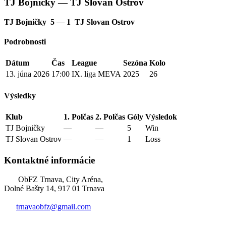
TJ Bojničky — TJ Slovan Ostrov
TJ Bojničky
5
—
1
TJ Slovan Ostrov
Podrobnosti
Dátum
Čas
League
Sezóna
Kolo
13. júna 2026
17:00
IX. liga MEVA
2025
26
Výsledky
Klub
1. Polčas
2. Polčas
Góly
Výsledok
TJ Bojničky
—
—
5
Win
TJ Slovan Ostrov
—
—
1
Loss
Kontaktné informácie
ObFZ Trnava, City Aréna,
Dolné Bašty 14, 917 01 Trnava
trnavaobfz@
gmail.com