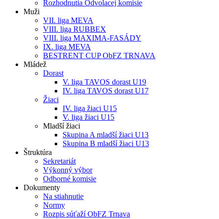
Rozhodnutia Odvolacej komisie
Muži
VII. liga MEVA
VIII. liga RUBBEX
VIII. liga MAXIMA-FASÁDY
IX. liga MEVA
BESTRENT CUP ObFZ TRNAVA
Mládež
Dorast
V. liga TAVOS dorast U19
IV. liga TAVOS dorast U17
Žiaci
IV. liga žiaci U15
V. liga žiaci U15
Mladší žiaci
Skupina A mladší žiaci U13
Skupina B mladší žiaci U13
Štruktúra
Sekretariát
Výkonný výbor
Odborné komisie
Dokumenty
Na stiahnutie
Normy
Rozpis súťaží ObFZ Trnava