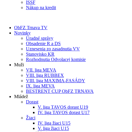
ISSF
Nákup na kredit
ObFZ Trnava TV
Novinky
Úradné správy
Obsadenie R a DS
Uznesenia zo zasadnutia VV
Stanovisko KR
Rozhodnutia Odvolacej komisie
Muži
VII. liga MEVA
VIII. liga RUBBEX
VIII. liga MAXIMA-FASÁDY
IX. liga MEVA
BESTRENT CUP ObFZ TRNAVA
Mládež
Dorast
V. liga TAVOS dorast U19
IV. liga TAVOS dorast U17
Žiaci
IV. liga žiaci U15
V. liga žiaci U15