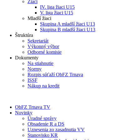
Žiaci
IV. liga žiaci U15
V. liga žiaci U15
Mladší žiaci
Skupina A mladší žiaci U13
Skupina B mladší žiaci U13
Štruktúra
Sekretariát
Výkonný výbor
Odborné komisie
Dokumenty
Na stiahnutie
Normy
Rozpis súťaží ObFZ Trnava
ISSF
Nákup na kredit
ObFZ Trnava TV
Novinky
Úradné správy
Obsadenie R a DS
Uznesenia zo zasadnutia VV
Stanovisko KR