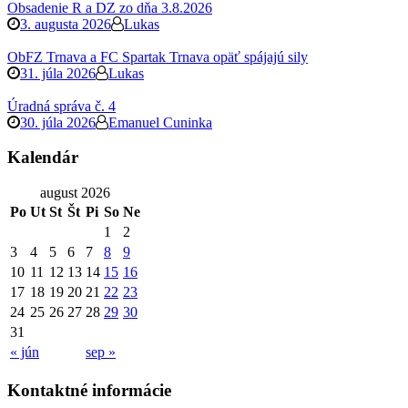
Obsadenie R a DZ zo dňa 3.8.2026
3. augusta 2026
Lukas
ObFZ Trnava a FC Spartak Trnava opäť spájajú sily
31. júla 2026
Lukas
Úradná správa č. 4
30. júla 2026
Emanuel Cuninka
Kalendár
august 2026
Po
Ut
St
Št
Pi
So
Ne
1
2
3
4
5
6
7
8
9
10
11
12
13
14
15
16
17
18
19
20
21
22
23
24
25
26
27
28
29
30
31
« jún
sep »
Kontaktné informácie