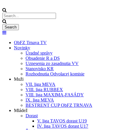
ObFZ Trnava TV
Novinky
Úradné správy
Obsadenie R a DS
Uznesenia zo zasadnutia VV
Stanovisko KR
Rozhodnutia Odvolacej komisie
Muži
VII. liga MEVA
VIII. liga RUBBEX
VIII. liga MAXIMA-FASÁDY
IX. liga MEVA
BESTRENT CUP ObFZ TRNAVA
Mládež
Dorast
V. liga TAVOS dorast U19
IV. liga TAVOS dorast U17