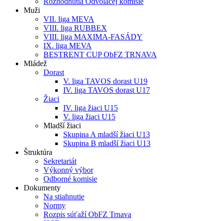
Rozhodnutia Odvolacej komisie
Muži
VII. liga MEVA
VIII. liga RUBBEX
VIII. liga MAXIMA-FASÁDY
IX. liga MEVA
BESTRENT CUP ObFZ TRNAVA
Mládež
Dorast
V. liga TAVOS dorast U19
IV. liga TAVOS dorast U17
Žiaci
IV. liga žiaci U15
V. liga žiaci U15
Mladší žiaci
Skupina A mladší žiaci U13
Skupina B mladší žiaci U13
Štruktúra
Sekretariát
Výkonný výbor
Odborné komisie
Dokumenty
Na stiahnutie
Normy
Rozpis súťaží ObFZ Trnava