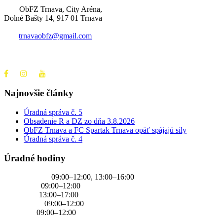
ObFZ Trnava, City Aréna,
Dolné Bašty 14, 917 01 Trnava
trnavaobfz@
gmail.com
+421 905 637 649
Najnovšie články
Úradná správa č. 5
Obsadenie R a DZ zo dňa 3.8.2026
ObFZ Trnava a FC Spartak Trnava opäť spájajú sily
Úradná správa č. 4
Úradné hodiny
PONDELOK
09:00–12:00, 13:00–16:00
UTOROK
09:00–12:00
STREDA
13:00–17:00
ŠTVRTOK
09:00–12:00
PIATOK
09:00–12:00