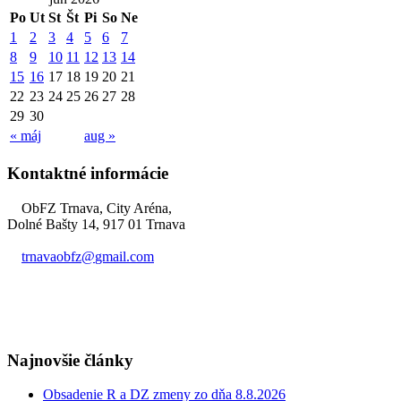
Po
Ut
St
Št
Pi
So
Ne
1
2
3
4
5
6
7
8
9
10
11
12
13
14
15
16
17
18
19
20
21
22
23
24
25
26
27
28
29
30
« máj
aug »
Kontaktné informácie
ObFZ Trnava, City Aréna,
Dolné Bašty 14, 917 01 Trnava
trnavaobfz@
gmail.com
+421 905 637 649
Najnovšie články
Obsadenie R a DZ zmeny zo dňa 8.8.2026