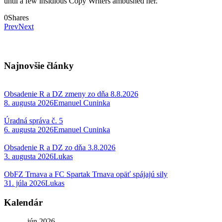
until a few insidious Copy Writers ambushed her.
0
Shares
Prev
Next
Najnovšie články
Obsadenie R a DZ zmeny zo dňa 8.8.2026
8. augusta 2026
Emanuel Cuninka
Úradná správa č. 5
6. augusta 2026
Emanuel Cuninka
Obsadenie R a DZ zo dňa 3.8.2026
3. augusta 2026
Lukas
ObFZ Trnava a FC Spartak Trnava opäť spájajú sily
31. júla 2026
Lukas
Kalendár
jún 2026