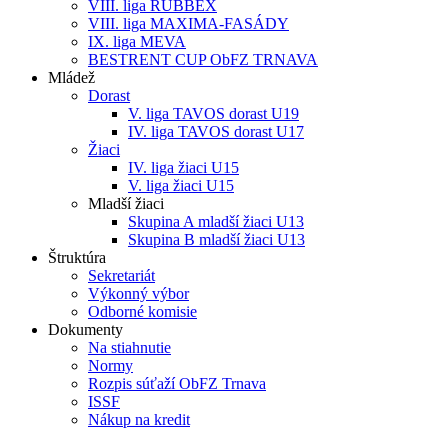
VIII. liga RUBBEX
VIII. liga MAXIMA-FASÁDY
IX. liga MEVA
BESTRENT CUP ObFZ TRNAVA
Mládež
Dorast
V. liga TAVOS dorast U19
IV. liga TAVOS dorast U17
Žiaci
IV. liga žiaci U15
V. liga žiaci U15
Mladší žiaci
Skupina A mladší žiaci U13
Skupina B mladší žiaci U13
Štruktúra
Sekretariát
Výkonný výbor
Odborné komisie
Dokumenty
Na stiahnutie
Normy
Rozpis súťaží ObFZ Trnava
ISSF
Nákup na kredit