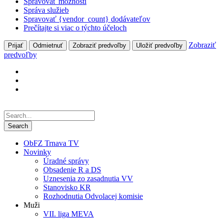
Spravovať možnosti
Správa služieb
Spravovať {vendor_count} dodávateľov
Prečítajte si viac o týchto účeloch
Zobraziť
Prijať
Odmietnuť
Zobraziť predvoľby
Uložiť predvoľby
predvoľby
ObFZ Trnava TV
Novinky
Úradné správy
Obsadenie R a DS
Uznesenia zo zasadnutia VV
Stanovisko KR
Rozhodnutia Odvolacej komisie
Muži
VII. liga MEVA