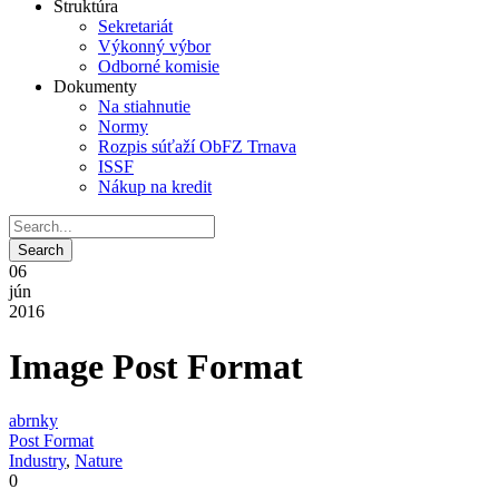
Štruktúra
Sekretariát
Výkonný výbor
Odborné komisie
Dokumenty
Na stiahnutie
Normy
Rozpis súťaží ObFZ Trnava
ISSF
Nákup na kredit
06
jún
2016
Image Post Format
abrnky
Post Format
Industry
,
Nature
0