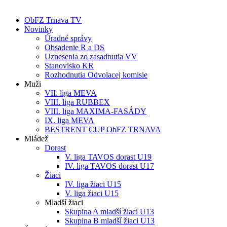
ObFZ Trnava TV
Novinky
Úradné správy
Obsadenie R a DS
Uznesenia zo zasadnutia VV
Stanovisko KR
Rozhodnutia Odvolacej komisie
Muži
VII. liga MEVA
VIII. liga RUBBEX
VIII. liga MAXIMA-FASÁDY
IX. liga MEVA
BESTRENT CUP ObFZ TRNAVA
Mládež
Dorast
V. liga TAVOS dorast U19
IV. liga TAVOS dorast U17
Žiaci
IV. liga žiaci U15
V. liga žiaci U15
Mladší žiaci
Skupina A mladší žiaci U13
Skupina B mladší žiaci U13