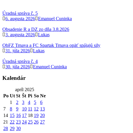
Úradná správa č. 5
6. augusta 2026
Emanuel Cuninka
Obsadenie R a DZ zo dňa 3.8.2026
3. augusta 2026
Lukas
ObFZ Trnava a FC Spartak Trnava opäť spájajú sily
31. júla 2026
Lukas
Úradná správa č. 4
30. júla 2026
Emanuel Cuninka
Kalendár
apríl 2025
Po
Ut
St
Št
Pi
So
Ne
1
2
3
4
5
6
7
8
9
10
11
12
13
14
15
16
17
18
19
20
21
22
23
24
25
26
27
28
29
30