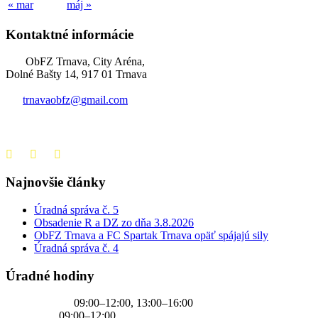
« mar
máj »
Kontaktné informácie
ObFZ Trnava, City Aréna,
Dolné Bašty 14, 917 01 Trnava
trnavaobfz@
gmail.com
+421 905 637 649
Najnovšie články
Úradná správa č. 5
Obsadenie R a DZ zo dňa 3.8.2026
ObFZ Trnava a FC Spartak Trnava opäť spájajú sily
Úradná správa č. 4
Úradné hodiny
PONDELOK
09:00–12:00, 13:00–16:00
UTOROK
09:00–12:00