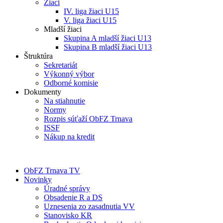
Žiaci
IV. liga žiaci U15
V. liga žiaci U15
Mladší žiaci
Skupina A mladší žiaci U13
Skupina B mladší žiaci U13
Štruktúra
Sekretariát
Výkonný výbor
Odborné komisie
Dokumenty
Na stiahnutie
Normy
Rozpis súťaží ObFZ Trnava
ISSF
Nákup na kredit
ObFZ Trnava TV
Novinky
Úradné správy
Obsadenie R a DS
Uznesenia zo zasadnutia VV
Stanovisko KR