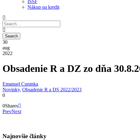
ISSF
Nákup na kredit
30
aug
2022
Obsadenie R a DZ zo dňa 30.8.
Emanuel Cuninka
Novinky
,
Obsadenie R a DS 2022/2023
0
0
Shares
Prev
Next
Najnovšie články