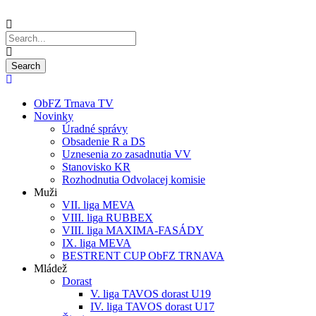
ObFZ Trnava TV
Novinky
Úradné správy
Obsadenie R a DS
Uznesenia zo zasadnutia VV
Stanovisko KR
Rozhodnutia Odvolacej komisie
Muži
VII. liga MEVA
VIII. liga RUBBEX
VIII. liga MAXIMA-FASÁDY
IX. liga MEVA
BESTRENT CUP ObFZ TRNAVA
Mládež
Dorast
V. liga TAVOS dorast U19
IV. liga TAVOS dorast U17