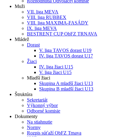
Rozhodnutia Odvolacej komisie
Muži
VII. liga MEVA
VIII. liga RUBBEX
VIII. liga MAXIMA-FASÁDY
IX. liga MEVA
BESTRENT CUP ObFZ TRNAVA
Mládež
Dorast
V. liga TAVOS dorast U19
IV. liga TAVOS dorast U17
Žiaci
IV. liga žiaci U15
V. liga žiaci U15
Mladší žiaci
Skupina A mladší žiaci U13
Skupina B mladší žiaci U13
Štruktúra
Sekretariát
Výkonný výbor
Odborné komisie
Dokumenty
Na stiahnutie
Normy
Rozpis súťaží ObFZ Trnava