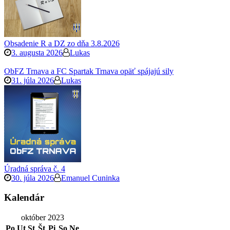
Obsadenie R a DZ zo dňa 3.8.2026
3. augusta 2026
Lukas
ObFZ Trnava a FC Spartak Trnava opäť spájajú sily
31. júla 2026
Lukas
Úradná správa č. 4
30. júla 2026
Emanuel Cuninka
Kalendár
október 2023
Po
Ut
St
Št
Pi
So
Ne