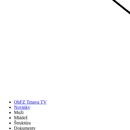
ObFZ Trnava TV
Novinky
Muži
Mládež
Štruktúra
Dokumenty