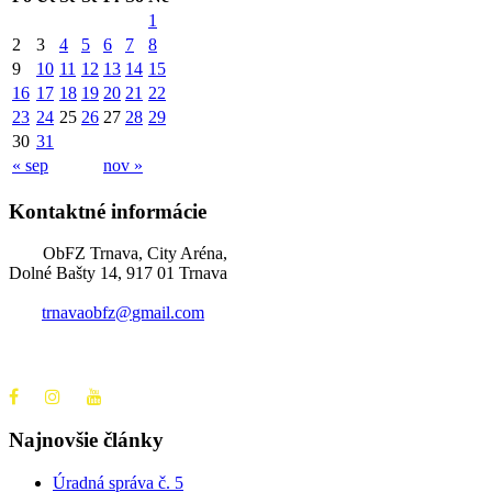
1
2
3
4
5
6
7
8
9
10
11
12
13
14
15
16
17
18
19
20
21
22
23
24
25
26
27
28
29
30
31
« sep
nov »
Kontaktné informácie
ObFZ Trnava, City Aréna,
Dolné Bašty 14, 917 01 Trnava
trnavaobfz@
gmail.com
+421 905 637 649
Najnovšie články
Úradná správa č. 5