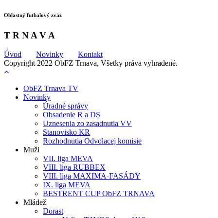
Oblastný futbalový zväz
T R N A V A
Úvod
Novinky
Kontakt
Copyright 2022 ObFZ Trnava, Všetky práva vyhradené.
ObFZ Trnava TV
Novinky
Úradné správy
Obsadenie R a DS
Uznesenia zo zasadnutia VV
Stanovisko KR
Rozhodnutia Odvolacej komisie
Muži
VII. liga MEVA
VIII. liga RUBBEX
VIII. liga MAXIMA-FASÁDY
IX. liga MEVA
BESTRENT CUP ObFZ TRNAVA
Mládež
Dorast