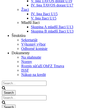
V. liga TAVOS dorast U19
IV. liga TAVOS dorast U17
Žiaci
IV. liga žiaci U15
V. liga žiaci U15
Mladší žiaci
Skupina A mladší žiaci U13
Skupina B mladší žiaci U13
Štruktúra
Sekretariát
Výkonný výbor
Odborné komisie
Dokumenty
Na stiahnutie
Normy
Rozpis súťaží ObFZ Trnava
ISSF
Nákup na kredit