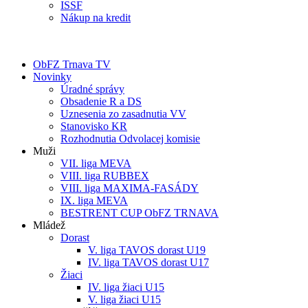
ISSF
Nákup na kredit
ObFZ Trnava TV
Novinky
Úradné správy
Obsadenie R a DS
Uznesenia zo zasadnutia VV
Stanovisko KR
Rozhodnutia Odvolacej komisie
Muži
VII. liga MEVA
VIII. liga RUBBEX
VIII. liga MAXIMA-FASÁDY
IX. liga MEVA
BESTRENT CUP ObFZ TRNAVA
Mládež
Dorast
V. liga TAVOS dorast U19
IV. liga TAVOS dorast U17
Žiaci
IV. liga žiaci U15
V. liga žiaci U15