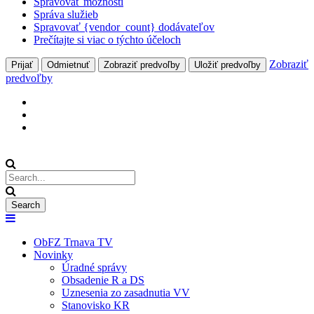
Spravovať možnosti
Správa služieb
Spravovať {vendor_count} dodávateľov
Prečítajte si viac o týchto účeloch
Zobraziť
Prijať
Odmietnuť
Zobraziť predvoľby
Uložiť predvoľby
predvoľby
ObFZ Trnava TV
Novinky
Úradné správy
Obsadenie R a DS
Uznesenia zo zasadnutia VV
Stanovisko KR