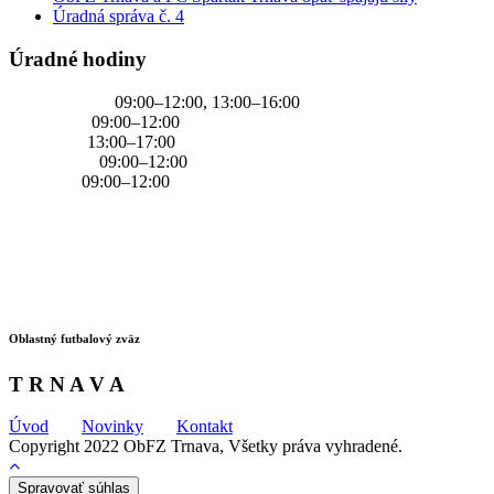
Úradná správa č. 4
Úradné hodiny
PONDELOK
09:00–12:00, 13:00–16:00
UTOROK
09:00–12:00
STREDA
13:00–17:00
ŠTVRTOK
09:00–12:00
PIATOK
09:00–12:00
Oblastný futbalový zväz
T R N A V A
Úvod
Novinky
Kontakt
Copyright 2022 ObFZ Trnava, Všetky práva vyhradené.
Spravovať súhlas