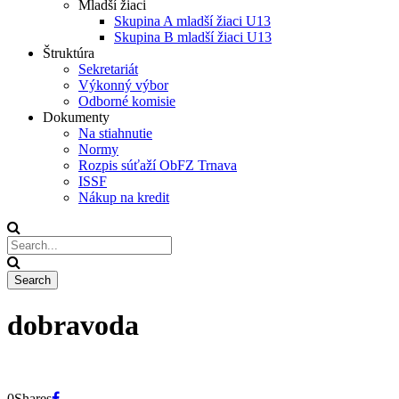
Mladší žiaci
Skupina A mladší žiaci U13
Skupina B mladší žiaci U13
Štruktúra
Sekretariát
Výkonný výbor
Odborné komisie
Dokumenty
Na stiahnutie
Normy
Rozpis súťaží ObFZ Trnava
ISSF
Nákup na kredit
dobravoda
0
Shares