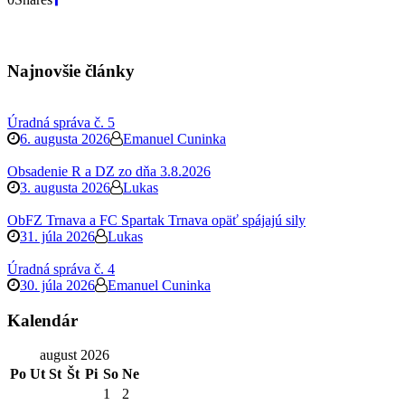
Najnovšie články
Úradná správa č. 5
6. augusta 2026
Emanuel Cuninka
Obsadenie R a DZ zo dňa 3.8.2026
3. augusta 2026
Lukas
ObFZ Trnava a FC Spartak Trnava opäť spájajú sily
31. júla 2026
Lukas
Úradná správa č. 4
30. júla 2026
Emanuel Cuninka
Kalendár
august 2026
Po
Ut
St
Št
Pi
So
Ne
1
2