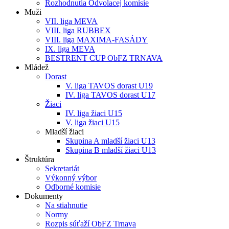
Rozhodnutia Odvolacej komisie
Muži
VII. liga MEVA
VIII. liga RUBBEX
VIII. liga MAXIMA-FASÁDY
IX. liga MEVA
BESTRENT CUP ObFZ TRNAVA
Mládež
Dorast
V. liga TAVOS dorast U19
IV. liga TAVOS dorast U17
Žiaci
IV. liga žiaci U15
V. liga žiaci U15
Mladší žiaci
Skupina A mladší žiaci U13
Skupina B mladší žiaci U13
Štruktúra
Sekretariát
Výkonný výbor
Odborné komisie
Dokumenty
Na stiahnutie
Normy
Rozpis súťaží ObFZ Trnava