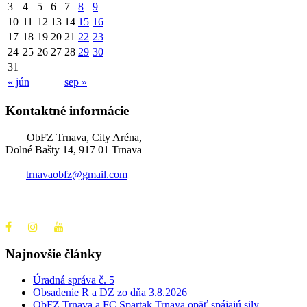
3
4
5
6
7
8
9
10
11
12
13
14
15
16
17
18
19
20
21
22
23
24
25
26
27
28
29
30
31
« jún
sep »
Kontaktné informácie
ObFZ Trnava, City Aréna,
Dolné Bašty 14, 917 01 Trnava
trnavaobfz@
gmail.com
+421 905 637 649
Najnovšie články
Úradná správa č. 5
Obsadenie R a DZ zo dňa 3.8.2026
ObFZ Trnava a FC Spartak Trnava opäť spájajú sily