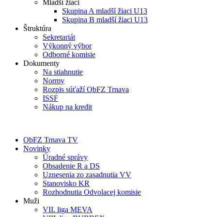
Mladší žiaci
Skupina A mladší žiaci U13
Skupina B mladší žiaci U13
Štruktúra
Sekretariát
Výkonný výbor
Odborné komisie
Dokumenty
Na stiahnutie
Normy
Rozpis súťaží ObFZ Trnava
ISSF
Nákup na kredit
ObFZ Trnava TV
Novinky
Úradné správy
Obsadenie R a DS
Uznesenia zo zasadnutia VV
Stanovisko KR
Rozhodnutia Odvolacej komisie
Muži
VII. liga MEVA