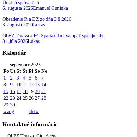
Úradná správa č. 5
6. augusta 2026
Emanuel Cuninka
Obsadenie R a DZ zo dňa 3.8.2026
3. augusta 2026
Lukas
ObFZ Trnava a FC Spartak Trnava opäť spájajú sily
31. júla 2026
Lukas
Kalendár
september 2025
Po
Ut
St
Št
Pi
So
Ne
1
2
3
4
5
6
7
8
9
10
11
12
13
14
15
16
17
18
19
20
21
22
23
24
25
26
27
28
29
30
« aug
okt »
Kontaktné informácie
ObFZ Trnava, City Aréna,