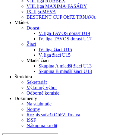
VIII. liga RUBBEX
VIII. liga MAXIMA-FASÁDY
IX. liga MEVA
BESTRENT CUP ObFZ TRNAVA
Mládež
Dorast
V. liga TAVOS dorast U19
IV. liga TAVOS dorast U17
Žiaci
IV. liga žiaci U15
V. liga žiaci U15
Mladší žiaci
Skupina A mladší žiaci U13
Skupina B mladší žiaci U13
Štruktúra
Sekretariát
Výkonný výbor
Odborné komisie
Dokumenty
Na stiahnutie
Normy
Rozpis súťaží ObFZ Trnava
ISSF
Nákup na kredit