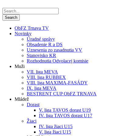
ObFZ Trnava TV
Novinky
Úradné správy
Obsadenie R a DS
Uznesenia zo zasadnutia VV
Stanovisko KR
Rozhodnutia Odvolacej komisie
Muži
VII. liga MEVA
VIII. liga RUBBEX
VIII. liga MAXIMA-FASÁDY
IX. liga MEVA
BESTRENT CUP ObFZ TRNAVA
Mládež
Dorast
V. liga TAVOS dorast U19
IV. liga TAVOS dorast U17
Žiaci
IV. liga žiaci U15
V. liga žiaci U15