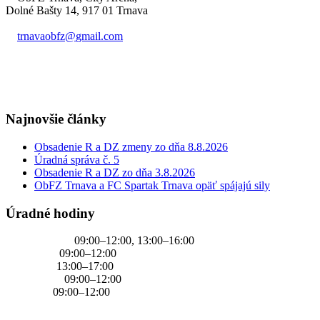
Dolné Bašty 14, 917 01 Trnava
trnavaobfz@
gmail.com
+421 905 637 649
Najnovšie články
Obsadenie R a DZ zmeny zo dňa 8.8.2026
Úradná správa č. 5
Obsadenie R a DZ zo dňa 3.8.2026
ObFZ Trnava a FC Spartak Trnava opäť spájajú sily
Úradné hodiny
PONDELOK
09:00–12:00, 13:00–16:00
UTOROK
09:00–12:00
STREDA
13:00–17:00
ŠTVRTOK
09:00–12:00
PIATOK
09:00–12:00