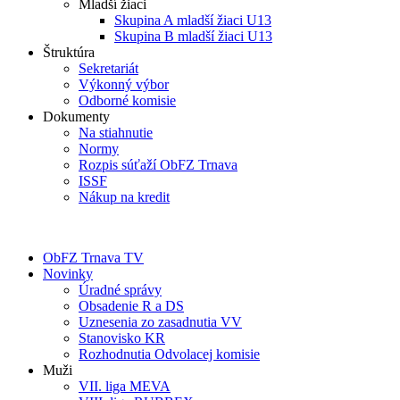
Mladší žiaci
Skupina A mladší žiaci U13
Skupina B mladší žiaci U13
Štruktúra
Sekretariát
Výkonný výbor
Odborné komisie
Dokumenty
Na stiahnutie
Normy
Rozpis súťaží ObFZ Trnava
ISSF
Nákup na kredit
ObFZ Trnava TV
Novinky
Úradné správy
Obsadenie R a DS
Uznesenia zo zasadnutia VV
Stanovisko KR
Rozhodnutia Odvolacej komisie
Muži
VII. liga MEVA