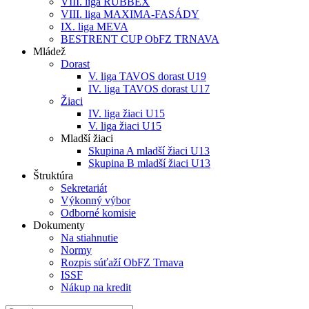
VIII. liga RUBBEX
VIII. liga MAXIMA-FASÁDY
IX. liga MEVA
BESTRENT CUP ObFZ TRNAVA
Mládež
Dorast
V. liga TAVOS dorast U19
IV. liga TAVOS dorast U17
Žiaci
IV. liga žiaci U15
V. liga žiaci U15
Mladší žiaci
Skupina A mladší žiaci U13
Skupina B mladší žiaci U13
Štruktúra
Sekretariát
Výkonný výbor
Odborné komisie
Dokumenty
Na stiahnutie
Normy
Rozpis súťaží ObFZ Trnava
ISSF
Nákup na kredit