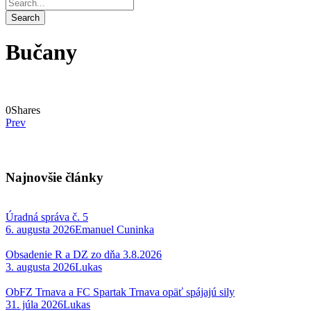
Bučany
0
Shares
Prev
Najnovšie články
Úradná správa č. 5
6. augusta 2026
Emanuel Cuninka
Obsadenie R a DZ zo dňa 3.8.2026
3. augusta 2026
Lukas
ObFZ Trnava a FC Spartak Trnava opäť spájajú sily
31. júla 2026
Lukas