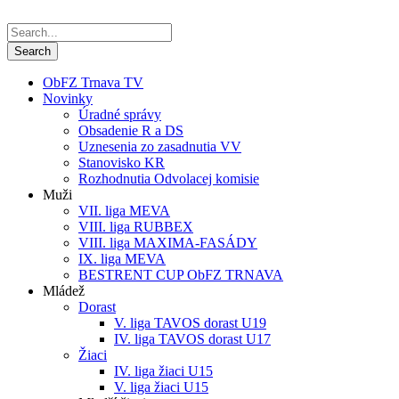
ObFZ Trnava TV
Novinky
Úradné správy
Obsadenie R a DS
Uznesenia zo zasadnutia VV
Stanovisko KR
Rozhodnutia Odvolacej komisie
Muži
VII. liga MEVA
VIII. liga RUBBEX
VIII. liga MAXIMA-FASÁDY
IX. liga MEVA
BESTRENT CUP ObFZ TRNAVA
Mládež
Dorast
V. liga TAVOS dorast U19
IV. liga TAVOS dorast U17
Žiaci
IV. liga žiaci U15
V. liga žiaci U15