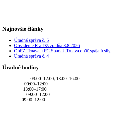
+421 905 637 649
Najnovšie články
Úradná správa č. 5
Obsadenie R a DZ zo dňa 3.8.2026
ObFZ Trnava a FC Spartak Trnava opäť spájajú sily
Úradná správa č. 4
Úradné hodiny
PONDELOK
09:00–12:00, 13:00–16:00
UTOROK
09:00–12:00
STREDA
13:00–17:00
ŠTVRTOK
09:00–12:00
PIATOK
09:00–12:00