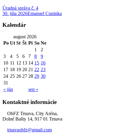
Úradná správa č. 4
30. júla 2026
Emanuel Cuninka
Kalendár
august 2026
Po
Ut
St
Št
Pi
So
Ne
1
2
3
4
5
6
7
8
9
10
11
12
13
14
15
16
17
18
19
20
21
22
23
24
25
26
27
28
29
30
31
« jún
sep »
Kontaktné informácie
ObFZ Trnava, City Aréna,
Dolné Bašty 14, 917 01 Trnava
trnavaobfz@
gmail.com