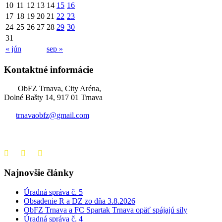
10
11
12
13
14
15
16
17
18
19
20
21
22
23
24
25
26
27
28
29
30
31
« jún
sep »
Kontaktné informácie
ObFZ Trnava, City Aréna,
Dolné Bašty 14, 917 01 Trnava
trnavaobfz@
gmail.com
+421 905 637 649
Najnovšie články
Úradná správa č. 5
Obsadenie R a DZ zo dňa 3.8.2026
ObFZ Trnava a FC Spartak Trnava opäť spájajú sily
Úradná správa č. 4