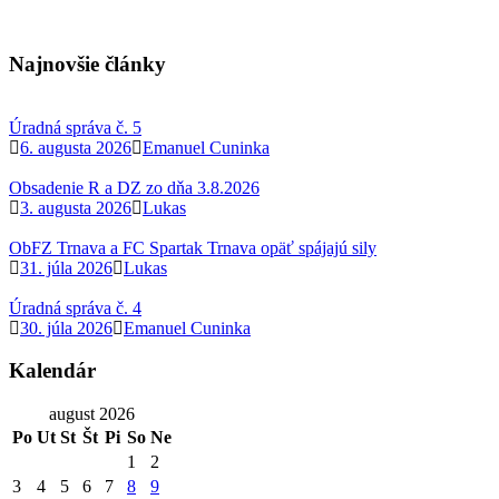
Najnovšie články
Úradná správa č. 5
6. augusta 2026
Emanuel Cuninka
Obsadenie R a DZ zo dňa 3.8.2026
3. augusta 2026
Lukas
ObFZ Trnava a FC Spartak Trnava opäť spájajú sily
31. júla 2026
Lukas
Úradná správa č. 4
30. júla 2026
Emanuel Cuninka
Kalendár
august 2026
Po
Ut
St
Št
Pi
So
Ne
1
2
3
4
5
6
7
8
9