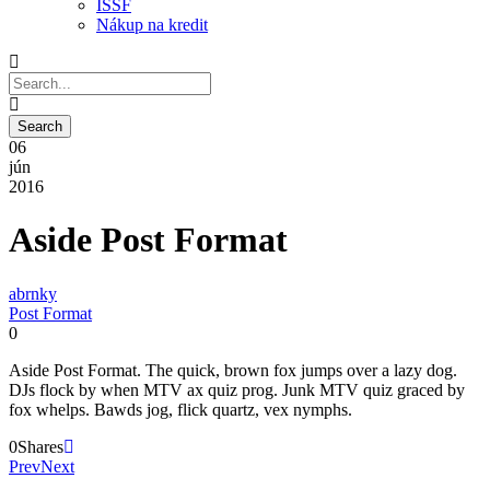
ISSF
Nákup na kredit
06
jún
2016
Aside Post Format
abrnky
Post Format
0
Aside Post Format. The quick, brown fox jumps over a lazy dog.
DJs flock by when MTV ax quiz prog. Junk MTV quiz graced by
fox whelps. Bawds jog, flick quartz, vex nymphs.
0
Shares
Prev
Next