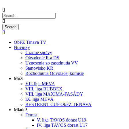
ObFZ Trnava TV
Novinky
Úradné správy
Obsadenie R a DS
Uznesenia zo zasadnutia VV
Stanovisko KR
Rozhodnutia Odvolacej komisie
Muži
VII. liga MEVA
VIII. liga RUBBEX
VIII. liga MAXIMA-FASÁDY
IX. liga MEVA
BESTRENT CUP ObFZ TRNAVA
Mládež
Dorast
V. liga TAVOS dorast U19
IV. liga TAVOS dorast U17