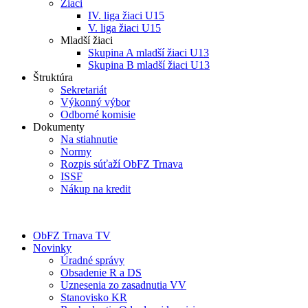
Žiaci
IV. liga žiaci U15
V. liga žiaci U15
Mladší žiaci
Skupina A mladší žiaci U13
Skupina B mladší žiaci U13
Štruktúra
Sekretariát
Výkonný výbor
Odborné komisie
Dokumenty
Na stiahnutie
Normy
Rozpis súťaží ObFZ Trnava
ISSF
Nákup na kredit
ObFZ Trnava TV
Novinky
Úradné správy
Obsadenie R a DS
Uznesenia zo zasadnutia VV
Stanovisko KR