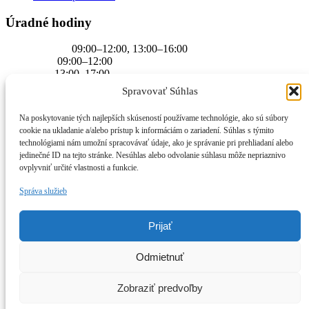
Úradné hodiny
PONDELOK
09:00–12:00, 13:00–16:00
UTOROK
09:00–12:00
STREDA
13:00–17:00
ŠTVRTOK
09:00–12:00
Spravovať Súhlas
PIATOK
09:00–12:00
Na poskytovanie tých najlepších skúseností používame technológie, ako sú súbory
cookie na ukladanie a/alebo prístup k informáciám o zariadení. Súhlas s týmito
technológiami nám umožní spracovávať údaje, ako je správanie pri prehliadaní alebo
jedinečné ID na tejto stránke. Nesúhlas alebo odvolanie súhlasu môže nepriaznivo
ovplyvniť určité vlastnosti a funkcie.
Správa služieb
Prijať
Oblastný futbalový zväz
T R N A V A
Odmietnuť
Úvod
Novinky
Kontakt
Zobraziť predvoľby
Copyright 2022 ObFZ Trnava, Všetky práva vyhradené.