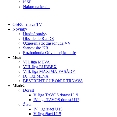
ISSF
Nákup na kredit
ObFZ Trnava TV
Novinky
Úradné správy
Obsadenie R a DS
Uznesenia zo zasadnutia VV
Stanovisko KR
Rozhodnutia Odvolacej komisie
Muži
VII. liga MEVA
VIII. liga RUBBEX
VIII. liga MAXIMA-FASÁDY
IX. liga MEVA
BESTRENT CUP ObFZ TRNAVA
Mládež
Dorast
V. liga TAVOS dorast U19
IV. liga TAVOS dorast U17
Žiaci
IV. liga žiaci U15
V. liga žiaci U15