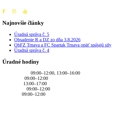
+421 905 637 649
Najnovšie články
Úradná správa č. 5
Obsadenie R a DZ zo dňa 3.8.2026
ObFZ Trnava a FC Spartak Trnava opäť spájajú sily
Úradná správa č. 4
Úradné hodiny
PONDELOK
09:00–12:00, 13:00–16:00
UTOROK
09:00–12:00
STREDA
13:00–17:00
ŠTVRTOK
09:00–12:00
PIATOK
09:00–12:00