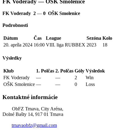
FK Voderady — OŠK Smolenice
FK Voderady
2
—
0
OŠK Smolenice
Podrobnosti
Dátum
Čas
League
Sezóna
Kolo
20. apríla 2024
16:00
VIII. liga RUBBEX
2023
18
Výsledky
Klub
1. Polčas
2. Polčas
Góly
Výsledok
FK Voderady
—
—
2
Win
OŠK Smolenice
—
—
0
Loss
Kontaktné informácie
ObFZ Trnava, City Aréna,
Dolné Bašty 14, 917 01 Trnava
trnavaobfz@
gmail.com