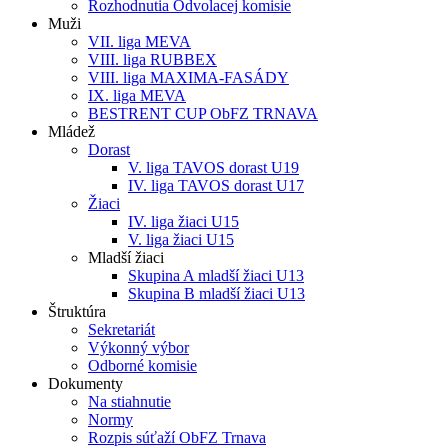
Rozhodnutia Odvolacej komisie
Muži
VII. liga MEVA
VIII. liga RUBBEX
VIII. liga MAXIMA-FASÁDY
IX. liga MEVA
BESTRENT CUP ObFZ TRNAVA
Mládež
Dorast
V. liga TAVOS dorast U19
IV. liga TAVOS dorast U17
Žiaci
IV. liga žiaci U15
V. liga žiaci U15
Mladší žiaci
Skupina A mladší žiaci U13
Skupina B mladší žiaci U13
Štruktúra
Sekretariát
Výkonný výbor
Odborné komisie
Dokumenty
Na stiahnutie
Normy
Rozpis súťaží ObFZ Trnava