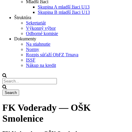
Mladší žiaci
Skupina A mladší žiaci U13
Skupina B mladší žiaci U13
Štruktúra
Sekretariát
Výkonný výbor
Odborné komisie
Dokumenty
Na stiahnutie
Normy
Rozpis súťaží ObFZ Trnava
ISSF
Nákup na kredit
FK Voderady — OŠK
Smolenice