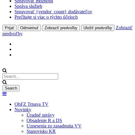
Spravovať možnosti
Správa služieb
Spravovať {vendor_count} dodávateľov
Prečítajte si viac o týchto účeloch
Zobraziť
Prijať
Odmietnuť
Zobraziť predvoľby
Uložiť predvoľby
predvoľby
ObFZ Trnava TV
Novinky
Úradné správy
Obsadenie R a DS
Uznesenia zo zasadnutia VV
Stanovisko KR