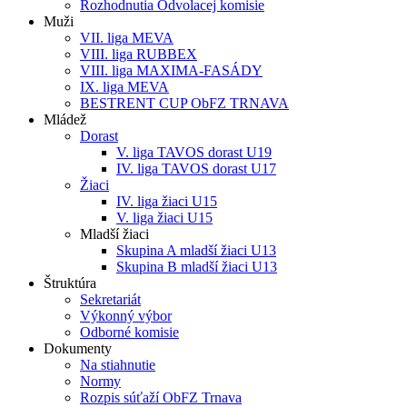
Rozhodnutia Odvolacej komisie
Muži
VII. liga MEVA
VIII. liga RUBBEX
VIII. liga MAXIMA-FASÁDY
IX. liga MEVA
BESTRENT CUP ObFZ TRNAVA
Mládež
Dorast
V. liga TAVOS dorast U19
IV. liga TAVOS dorast U17
Žiaci
IV. liga žiaci U15
V. liga žiaci U15
Mladší žiaci
Skupina A mladší žiaci U13
Skupina B mladší žiaci U13
Štruktúra
Sekretariát
Výkonný výbor
Odborné komisie
Dokumenty
Na stiahnutie
Normy
Rozpis súťaží ObFZ Trnava