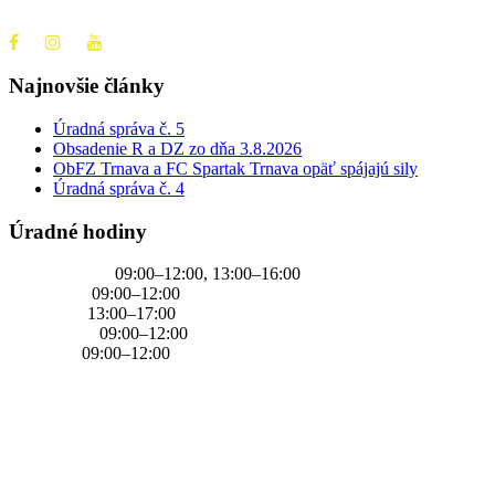
+421 905 637 649
Najnovšie články
Úradná správa č. 5
Obsadenie R a DZ zo dňa 3.8.2026
ObFZ Trnava a FC Spartak Trnava opäť spájajú sily
Úradná správa č. 4
Úradné hodiny
PONDELOK
09:00–12:00, 13:00–16:00
UTOROK
09:00–12:00
STREDA
13:00–17:00
ŠTVRTOK
09:00–12:00
PIATOK
09:00–12:00