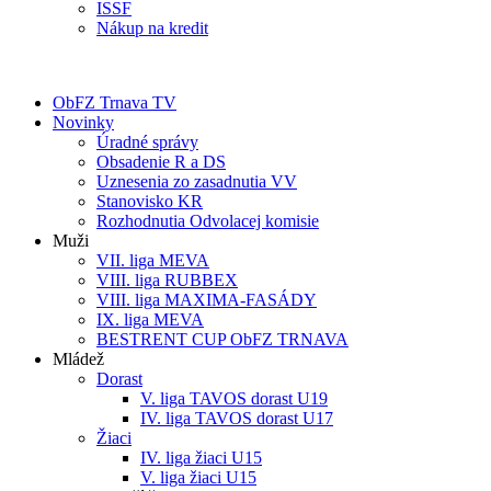
ISSF
Nákup na kredit
ObFZ Trnava TV
Novinky
Úradné správy
Obsadenie R a DS
Uznesenia zo zasadnutia VV
Stanovisko KR
Rozhodnutia Odvolacej komisie
Muži
VII. liga MEVA
VIII. liga RUBBEX
VIII. liga MAXIMA-FASÁDY
IX. liga MEVA
BESTRENT CUP ObFZ TRNAVA
Mládež
Dorast
V. liga TAVOS dorast U19
IV. liga TAVOS dorast U17
Žiaci
IV. liga žiaci U15
V. liga žiaci U15