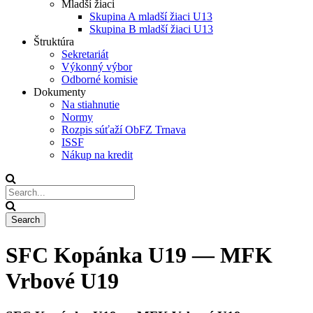
Mladší žiaci
Skupina A mladší žiaci U13
Skupina B mladší žiaci U13
Štruktúra
Sekretariát
Výkonný výbor
Odborné komisie
Dokumenty
Na stiahnutie
Normy
Rozpis súťaží ObFZ Trnava
ISSF
Nákup na kredit
SFC Kopánka U19 — MFK
Vrbové U19