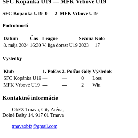
SFC Kopánka U19 — MFK Vrbové U19
SFC Kopánka U19
0
—
2
MFK Vrbové U19
Podrobnosti
Dátum
Čas
League
Sezóna
Kolo
8. mája 2024
16:30
V. liga dorast U19
2023
17
Výsledky
Klub
1. Polčas
2. Polčas
Góly
Výsledok
SFC Kopánka U19
—
—
0
Loss
MFK Vrbové U19
—
—
2
Win
Kontaktné informácie
ObFZ Trnava, City Aréna,
Dolné Bašty 14, 917 01 Trnava
trnavaobfz@
gmail.com