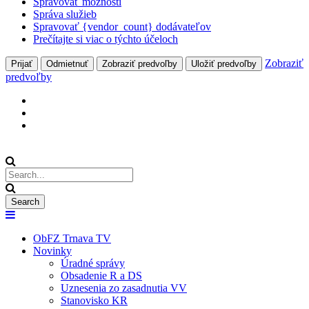
Spravovať možnosti
Správa služieb
Spravovať {vendor_count} dodávateľov
Prečítajte si viac o týchto účeloch
Zobraziť
Prijať
Odmietnuť
Zobraziť predvoľby
Uložiť predvoľby
predvoľby
ObFZ Trnava TV
Novinky
Úradné správy
Obsadenie R a DS
Uznesenia zo zasadnutia VV
Stanovisko KR