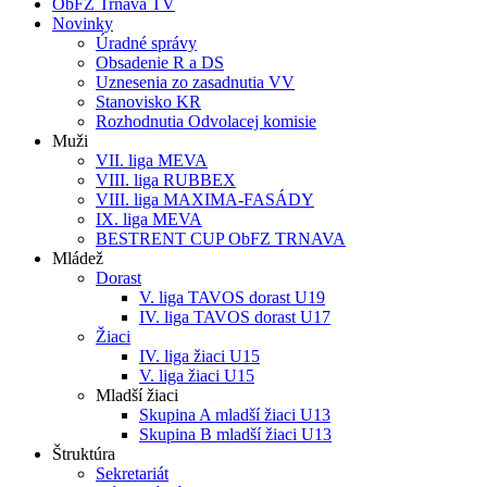
ObFZ Trnava TV
Novinky
Úradné správy
Obsadenie R a DS
Uznesenia zo zasadnutia VV
Stanovisko KR
Rozhodnutia Odvolacej komisie
Muži
VII. liga MEVA
VIII. liga RUBBEX
VIII. liga MAXIMA-FASÁDY
IX. liga MEVA
BESTRENT CUP ObFZ TRNAVA
Mládež
Dorast
V. liga TAVOS dorast U19
IV. liga TAVOS dorast U17
Žiaci
IV. liga žiaci U15
V. liga žiaci U15
Mladší žiaci
Skupina A mladší žiaci U13
Skupina B mladší žiaci U13
Štruktúra
Sekretariát