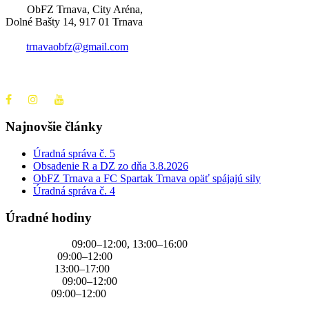
ObFZ Trnava, City Aréna,
Dolné Bašty 14, 917 01 Trnava
trnavaobfz@
gmail.com
+421 905 637 649
Najnovšie články
Úradná správa č. 5
Obsadenie R a DZ zo dňa 3.8.2026
ObFZ Trnava a FC Spartak Trnava opäť spájajú sily
Úradná správa č. 4
Úradné hodiny
PONDELOK
09:00–12:00, 13:00–16:00
UTOROK
09:00–12:00
STREDA
13:00–17:00
ŠTVRTOK
09:00–12:00
PIATOK
09:00–12:00