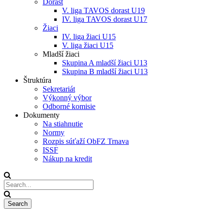
Dorast
V. liga TAVOS dorast U19
IV. liga TAVOS dorast U17
Žiaci
IV. liga žiaci U15
V. liga žiaci U15
Mladší žiaci
Skupina A mladší žiaci U13
Skupina B mladší žiaci U13
Štruktúra
Sekretariát
Výkonný výbor
Odborné komisie
Dokumenty
Na stiahnutie
Normy
Rozpis súťaží ObFZ Trnava
ISSF
Nákup na kredit