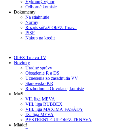
Výkonný výbor
Odborné komisie
Dokumenty
Na stiahnutie
Normy
Rozpis súťaží ObFZ Trnava
ISSF
Nákup na kredit
ObFZ Trnava TV
Novinky
Úradné správy
Obsadenie R a DS
Uznesenia zo zasadnutia VV
Stanovisko KR
Rozhodnutia Odvolacej komisie
Muži
VII. liga MEVA
VIII. liga RUBBEX
VIII. liga MAXIMA-FASÁDY
IX. liga MEVA
BESTRENT CUP ObFZ TRNAVA
Mládež