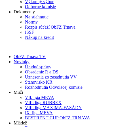
Výkonný výbor
Odborné komisie
Dokumenty
Na stiahnutie
Normy
Rozpis súťaží ObFZ Trnava
ISSF
Nákup na kredit
ObFZ Trnava TV
Novinky
Úradné správy
Obsadenie R a DS
Uznesenia zo zasadnutia VV
Stanovisko KR
Rozhodnutia Odvolacej komisie
Muži
VII. liga MEVA
VIII. liga RUBBEX
VIII. liga MAXIMA-FASÁDY
IX. liga MEVA
BESTRENT CUP ObFZ TRNAVA
Mládež