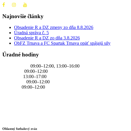
Najnovšie články
Obsadenie R a DZ zmeny zo dňa 8.8.2026
Úradná správa č. 5
Obsadenie R a DZ zo dňa 3.8.2026
ObFZ Trnava a FC Spartak Trnava opäť spájajú sily
Úradné hodiny
PONDELOK
09:00–12:00, 13:00–16:00
UTOROK
09:00–12:00
STREDA
13:00–17:00
ŠTVRTOK
09:00–12:00
PIATOK
09:00–12:00
Oblastný futbalový zväz