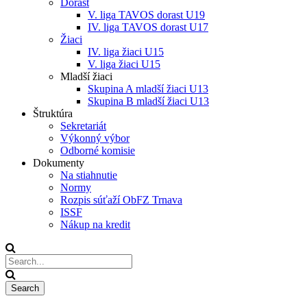
Dorast
V. liga TAVOS dorast U19
IV. liga TAVOS dorast U17
Žiaci
IV. liga žiaci U15
V. liga žiaci U15
Mladší žiaci
Skupina A mladší žiaci U13
Skupina B mladší žiaci U13
Štruktúra
Sekretariát
Výkonný výbor
Odborné komisie
Dokumenty
Na stiahnutie
Normy
Rozpis súťaží ObFZ Trnava
ISSF
Nákup na kredit