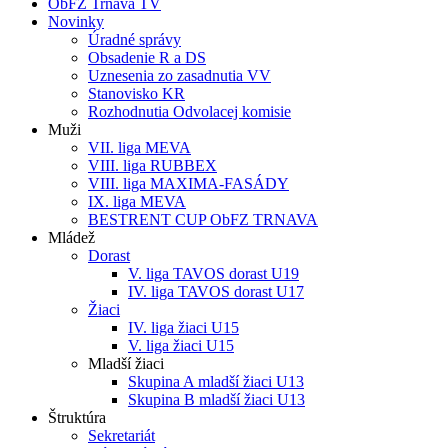
ObFZ Trnava TV
Novinky
Úradné správy
Obsadenie R a DS
Uznesenia zo zasadnutia VV
Stanovisko KR
Rozhodnutia Odvolacej komisie
Muži
VII. liga MEVA
VIII. liga RUBBEX
VIII. liga MAXIMA-FASÁDY
IX. liga MEVA
BESTRENT CUP ObFZ TRNAVA
Mládež
Dorast
V. liga TAVOS dorast U19
IV. liga TAVOS dorast U17
Žiaci
IV. liga žiaci U15
V. liga žiaci U15
Mladší žiaci
Skupina A mladší žiaci U13
Skupina B mladší žiaci U13
Štruktúra
Sekretariát