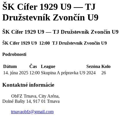
ŠK Cífer 1929 U9 — TJ
Družstevník Zvončín U9
ŠK Cífer 1929 U9 — TJ Družstevník Zvončín U9
ŠK Cífer 1929 U9
12:00
TJ Družstevník Zvončín U9
Podrobnosti
Dátum
Čas
League
Sezóna
Kolo
14. júna 2025
12:00
Skupina A prípravka U9
2024
26
Kontaktné informácie
ObFZ Trnava, City Aréna,
Dolné Bašty 14, 917 01 Trnava
trnavaobfz@
gmail.com
+421 905 637 649