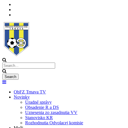
ObFZ Trnava TV
Novinky
Úradné správy
Obsadenie R a DS
Uznesenia zo zasadnutia VV
Stanovisko KR
Rozhodnutia Odvolacej komisie
Muži