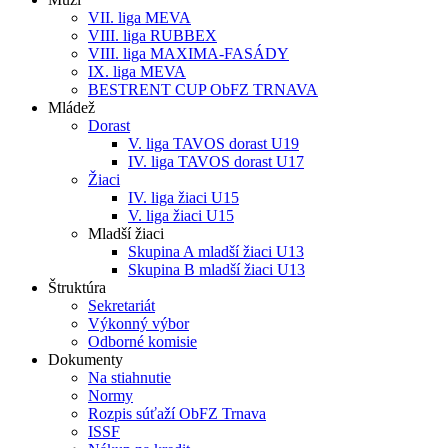
VII. liga MEVA
VIII. liga RUBBEX
VIII. liga MAXIMA-FASÁDY
IX. liga MEVA
BESTRENT CUP ObFZ TRNAVA
Mládež
Dorast
V. liga TAVOS dorast U19
IV. liga TAVOS dorast U17
Žiaci
IV. liga žiaci U15
V. liga žiaci U15
Mladší žiaci
Skupina A mladší žiaci U13
Skupina B mladší žiaci U13
Štruktúra
Sekretariát
Výkonný výbor
Odborné komisie
Dokumenty
Na stiahnutie
Normy
Rozpis súťaží ObFZ Trnava
ISSF