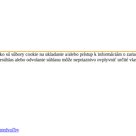
ko sú súbory cookie na ukladanie a/alebo prístup k informáciám o zari
Nesúhlas alebo odvolanie súhlasu môže nepriaznivo ovplyvniť určité vlas
predvoľby