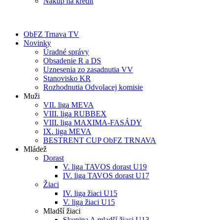
Nákup na kredit
ObFZ Trnava TV
Novinky
Úradné správy
Obsadenie R a DS
Uznesenia zo zasadnutia VV
Stanovisko KR
Rozhodnutia Odvolacej komisie
Muži
VII. liga MEVA
VIII. liga RUBBEX
VIII. liga MAXIMA-FASÁDY
IX. liga MEVA
BESTRENT CUP ObFZ TRNAVA
Mládež
Dorast
V. liga TAVOS dorast U19
IV. liga TAVOS dorast U17
Žiaci
IV. liga žiaci U15
V. liga žiaci U15
Mladší žiaci
Skupina A mladší žiaci U13