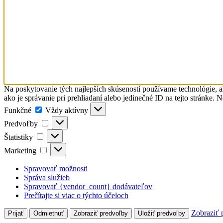
Na poskytovanie tých najlepších skúseností používame technológie, a
ako je správanie pri prehliadaní alebo jedinečné ID na tejto stránke. 
Funkčné
Funkčné
Vždy aktívny
Predvoľby
Predvoľby
Štatistiky
Štatistiky
Marketing
Marketing
Spravovať možnosti
Správa služieb
Spravovať {vendor_count} dodávateľov
Prečítajte si viac o týchto účeloch
Zobraziť 
Prijať
Odmietnuť
Zobraziť predvoľby
Uložiť predvoľby