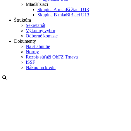
Mladší žiaci
Skupina A mladší žiaci U13
Skupina B mladší žiaci U13
Štruktúra
Sekretariát
Výkonný výbor
Odborné komisie
Dokumenty
Na stiahnutie
Normy
Rozpis súťaží ObFZ Trnava
ISSF
Nákup na kredit