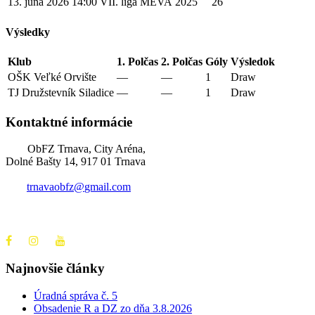
13. júna 2026
14:00
VII. liga MEVA
2025
26
Výsledky
Klub
1. Polčas
2. Polčas
Góly
Výsledok
OŠK Veľké Orvište
—
—
1
Draw
TJ Družstevník Siladice
—
—
1
Draw
Kontaktné informácie
ObFZ Trnava, City Aréna,
Dolné Bašty 14, 917 01 Trnava
trnavaobfz@
gmail.com
+421 905 637 649
Najnovšie články
Úradná správa č. 5
Obsadenie R a DZ zo dňa 3.8.2026