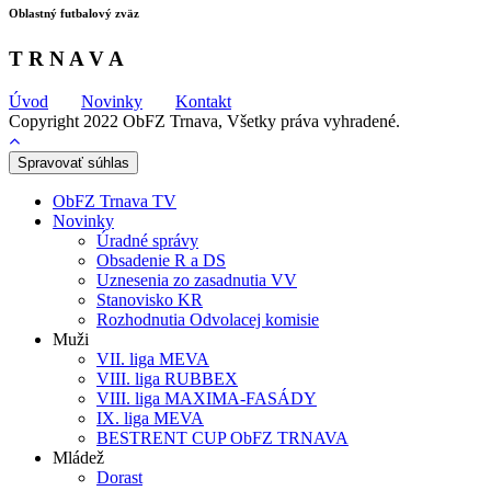
Oblastný futbalový zväz
T R N A V A
Úvod
Novinky
Kontakt
Copyright 2022 ObFZ Trnava, Všetky práva vyhradené.
Spravovať súhlas
ObFZ Trnava TV
Novinky
Úradné správy
Obsadenie R a DS
Uznesenia zo zasadnutia VV
Stanovisko KR
Rozhodnutia Odvolacej komisie
Muži
VII. liga MEVA
VIII. liga RUBBEX
VIII. liga MAXIMA-FASÁDY
IX. liga MEVA
BESTRENT CUP ObFZ TRNAVA
Mládež
Dorast