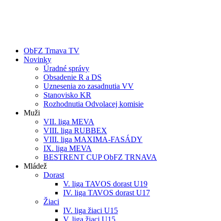
ObFZ Trnava TV
Novinky
Úradné správy
Obsadenie R a DS
Uznesenia zo zasadnutia VV
Stanovisko KR
Rozhodnutia Odvolacej komisie
Muži
VII. liga MEVA
VIII. liga RUBBEX
VIII. liga MAXIMA-FASÁDY
IX. liga MEVA
BESTRENT CUP ObFZ TRNAVA
Mládež
Dorast
V. liga TAVOS dorast U19
IV. liga TAVOS dorast U17
Žiaci
IV. liga žiaci U15
V. liga žiaci U15