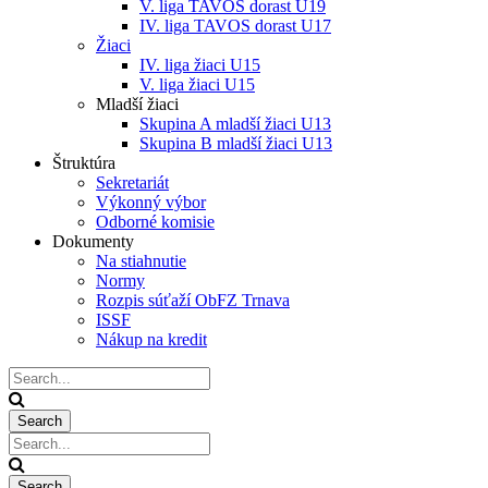
V. liga TAVOS dorast U19
IV. liga TAVOS dorast U17
Žiaci
IV. liga žiaci U15
V. liga žiaci U15
Mladší žiaci
Skupina A mladší žiaci U13
Skupina B mladší žiaci U13
Štruktúra
Sekretariát
Výkonný výbor
Odborné komisie
Dokumenty
Na stiahnutie
Normy
Rozpis súťaží ObFZ Trnava
ISSF
Nákup na kredit