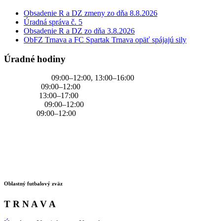
Obsadenie R a DZ zmeny zo dňa 8.8.2026
Úradná správa č. 5
Obsadenie R a DZ zo dňa 3.8.2026
ObFZ Trnava a FC Spartak Trnava opäť spájajú sily
Úradné hodiny
PONDELOK
09:00–12:00, 13:00–16:00
UTOROK
09:00–12:00
STREDA
13:00–17:00
ŠTVRTOK
09:00–12:00
PIATOK
09:00–12:00
Oblastný futbalový zväz
T R N A V A