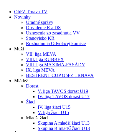
ObFZ Trnava TV
Novinky
Úradné správy
Obsadenie R a DS
Uznesenia zo zasadnutia VV
Stanovisko KR
Rozhodnutia Odvolacej komisie
Muži
VII. liga MEVA
VIII. liga RUBBEX
VIII. liga MAXIMA-FASÁDY
IX. liga MEVA
BESTRENT CUP ObFZ TRNAVA
Mládež
Dorast
V. liga TAVOS dorast U19
IV. liga TAVOS dorast U17
Žiaci
IV. liga žiaci U15
V. liga žiaci U15
Mladší žiaci
Skupina A mladší žiaci U13
Skupina B mladší žiaci U13