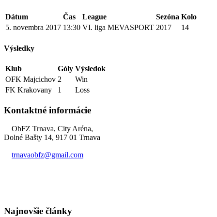
Dátum
Čas
League
Sezóna
Kolo
5. novembra 2017
13:30
VI. liga MEVASPORT
2017
14
Výsledky
Klub
Góly
Výsledok
OFK Majcichov
2
Win
FK Krakovany
1
Loss
Kontaktné informácie
ObFZ Trnava, City Aréna,
Dolné Bašty 14, 917 01 Trnava
trnavaobfz@
gmail.com
+421 905 637 649
Najnovšie články