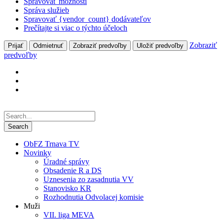
Spravovať možnosti
Správa služieb
Spravovať {vendor_count} dodávateľov
Prečítajte si viac o týchto účeloch
Zobraziť
Prijať
Odmietnuť
Zobraziť predvoľby
Uložiť predvoľby
predvoľby
ObFZ Trnava TV
Novinky
Úradné správy
Obsadenie R a DS
Uznesenia zo zasadnutia VV
Stanovisko KR
Rozhodnutia Odvolacej komisie
Muži
VII. liga MEVA