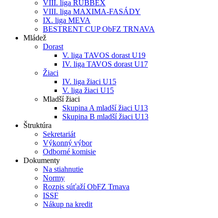
VIII. liga RUBBEX
VIII. liga MAXIMA-FASÁDY
IX. liga MEVA
BESTRENT CUP ObFZ TRNAVA
Mládež
Dorast
V. liga TAVOS dorast U19
IV. liga TAVOS dorast U17
Žiaci
IV. liga žiaci U15
V. liga žiaci U15
Mladší žiaci
Skupina A mladší žiaci U13
Skupina B mladší žiaci U13
Štruktúra
Sekretariát
Výkonný výbor
Odborné komisie
Dokumenty
Na stiahnutie
Normy
Rozpis súťaží ObFZ Trnava
ISSF
Nákup na kredit