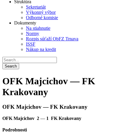
Štruktúra
Sekretariát
Výkonný výbor
Odborné komisie
Dokumenty
Na stiahnutie
Normy
Rozpis súťaží ObFZ Trnava
ISSF
Nákup na kredit
OFK Majcichov — FK
Krakovany
OFK Majcichov — FK Krakovany
OFK Majcichov
2
—
1
FK Krakovany
Podrobnosti