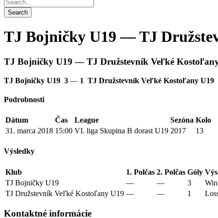
TJ Bojničky U19 — TJ Družste
TJ Bojničky U19 — TJ Družstevník Veľké Kostoľan
TJ Bojničky U19
3
—
1
TJ Družstevník Veľké Kostoľany U19
Podrobnosti
Dátum
Čas
League
Sezóna
Kolo
31. marca 2018
15:00
VI. liga Skupina B dorast U19
2017
13
Výsledky
Klub
1. Polčas
2. Polčas
Góly
Výs
TJ Bojničky U19
—
—
3
Win
TJ Družstevník Veľké Kostoľany U19
—
—
1
Los
Kontaktné informácie