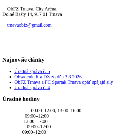
ObFZ Trnava, City Aréna,
Dolné Bašty 14, 917 01 Trnava
trnavaobfz@
gmail.com
+421 905 637 649
Najnovšie články
Úradná správa č. 5
Obsadenie R a DZ zo dňa 3.8.2026
ObFZ Trnava a FC Spartak Trnava opäť spájajú sily
Úradná správa č. 4
Úradné hodiny
PONDELOK
09:00–12:00, 13:00–16:00
UTOROK
09:00–12:00
STREDA
13:00–17:00
ŠTVRTOK
09:00–12:00
PIATOK
09:00–12:00