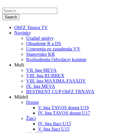
ObFZ Trnava TV
Novinky
Úradné správy
Obsadenie R a DS
Uznesenia zo zasadnutia VV
Stanovisko KR
Rozhodnutia Odvolacej komisie
Muži
VII. liga MEVA
VIII. liga RUBBEX
VIII. liga MAXIMA-FASÁDY
IX. liga MEVA
BESTRENT CUP ObFZ TRNAVA
Mládež
Dorast
V. liga TAVOS dorast U19
IV. liga TAVOS dorast U17
Žiaci
IV. liga žiaci U15
V. liga žiaci U15