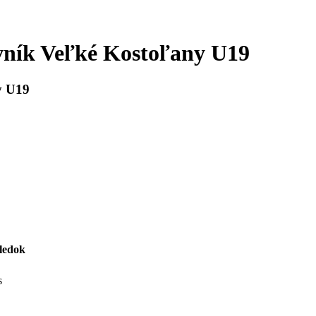
vník Veľké Kostoľany U19
y U19
ledok
s