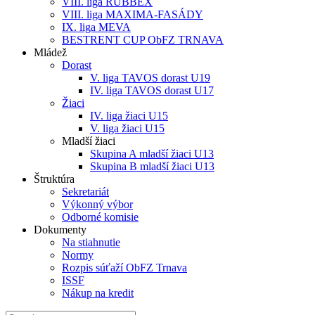
VIII. liga RUBBEX
VIII. liga MAXIMA-FASÁDY
IX. liga MEVA
BESTRENT CUP ObFZ TRNAVA
Mládež
Dorast
V. liga TAVOS dorast U19
IV. liga TAVOS dorast U17
Žiaci
IV. liga žiaci U15
V. liga žiaci U15
Mladší žiaci
Skupina A mladší žiaci U13
Skupina B mladší žiaci U13
Štruktúra
Sekretariát
Výkonný výbor
Odborné komisie
Dokumenty
Na stiahnutie
Normy
Rozpis súťaží ObFZ Trnava
ISSF
Nákup na kredit