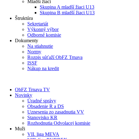
Mladší žiaci
Skupina A mladší žiaci U13
Skupina B mladší žiaci U13
Štruktúra
Sekretariát
Výkonný výbor
Odborné komisie
Dokumenty
Na stiahnutie
Normy
Rozpis súťaží ObFZ Trnava
ISSF
Nákup na kredit
ObFZ Trnava TV
Novinky
Úradné správy
Obsadenie R a DS
Uznesenia zo zasadnutia VV
Stanovisko KR
Rozhodnutia Odvolacej komisie
Muži
VII. liga MEVA