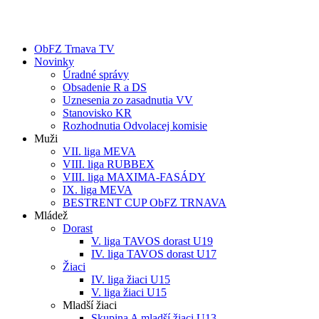
ObFZ Trnava TV
Novinky
Úradné správy
Obsadenie R a DS
Uznesenia zo zasadnutia VV
Stanovisko KR
Rozhodnutia Odvolacej komisie
Muži
VII. liga MEVA
VIII. liga RUBBEX
VIII. liga MAXIMA-FASÁDY
IX. liga MEVA
BESTRENT CUP ObFZ TRNAVA
Mládež
Dorast
V. liga TAVOS dorast U19
IV. liga TAVOS dorast U17
Žiaci
IV. liga žiaci U15
V. liga žiaci U15
Mladší žiaci
Skupina A mladší žiaci U13