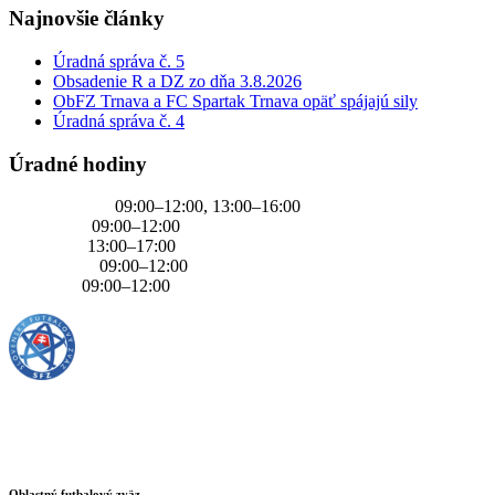
Najnovšie články
Úradná správa č. 5
Obsadenie R a DZ zo dňa 3.8.2026
ObFZ Trnava a FC Spartak Trnava opäť spájajú sily
Úradná správa č. 4
Úradné hodiny
PONDELOK
09:00–12:00, 13:00–16:00
UTOROK
09:00–12:00
STREDA
13:00–17:00
ŠTVRTOK
09:00–12:00
PIATOK
09:00–12:00
Oblastný futbalový zväz