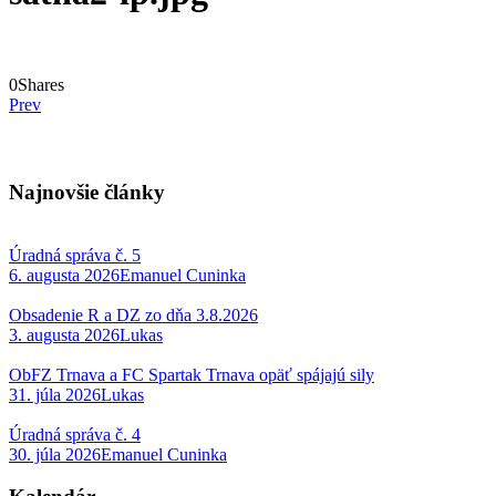
0
Shares
Prev
Najnovšie články
Úradná správa č. 5
6. augusta 2026
Emanuel Cuninka
Obsadenie R a DZ zo dňa 3.8.2026
3. augusta 2026
Lukas
ObFZ Trnava a FC Spartak Trnava opäť spájajú sily
31. júla 2026
Lukas
Úradná správa č. 4
30. júla 2026
Emanuel Cuninka