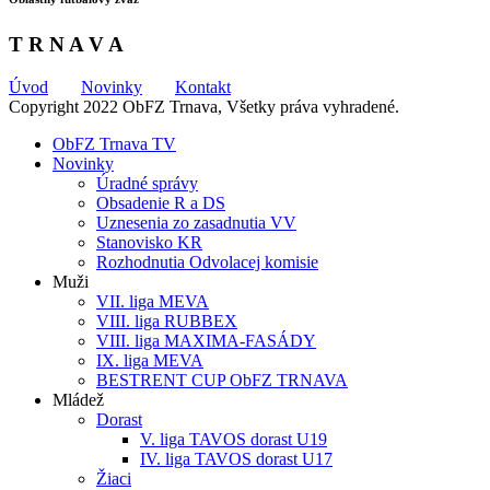
T R N A V A
Úvod
Novinky
Kontakt
Copyright 2022 ObFZ Trnava, Všetky práva vyhradené.
ObFZ Trnava TV
Novinky
Úradné správy
Obsadenie R a DS
Uznesenia zo zasadnutia VV
Stanovisko KR
Rozhodnutia Odvolacej komisie
Muži
VII. liga MEVA
VIII. liga RUBBEX
VIII. liga MAXIMA-FASÁDY
IX. liga MEVA
BESTRENT CUP ObFZ TRNAVA
Mládež
Dorast
V. liga TAVOS dorast U19
IV. liga TAVOS dorast U17
Žiaci