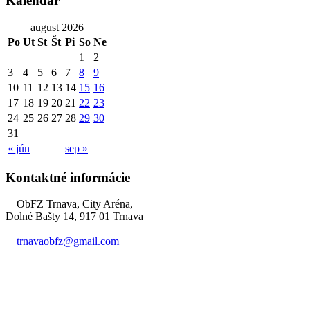
Kalendár
august 2026
Po
Ut
St
Št
Pi
So
Ne
1
2
3
4
5
6
7
8
9
10
11
12
13
14
15
16
17
18
19
20
21
22
23
24
25
26
27
28
29
30
31
« jún
sep »
Kontaktné informácie
ObFZ Trnava, City Aréna,
Dolné Bašty 14, 917 01 Trnava
trnavaobfz@
gmail.com
+421 905 637 649