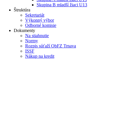
Skupina B mladší žiaci U13
Štruktúra
Sekretariát
Výkonný výbor
Odborné komisie
Dokumenty
Na stiahnutie
Normy
Rozpis súťaží ObFZ Trnava
ISSF
Nákup na kredit