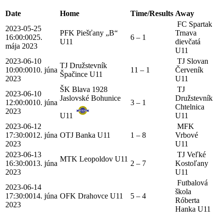
Date
Home
Time/Results
Away
FC Spartak
2023-05-25
PFK Piešťany „B“
Trnava
16:00:00
25.
6 – 1
U11
dievčatá
mája 2023
U11
2023-06-10
TJ Slovan
TJ Družstevník
10:00:00
10. júna
11 – 1
Červeník
Špačince U11
2023
U11
ŠK Blava 1928
TJ
2023-06-10
Jaslovské Bohunice
Družstevník
12:00:00
10. júna
3 – 1
Chtelnica
2023
U11
U11
2023-06-12
MFK
17:30:00
12. júna
OTJ Banka U11
1 – 8
Vrbové
2023
U11
2023-06-13
TJ Veľké
MTK Leopoldov U11
16:30:00
13. júna
2 – 7
Kostoľany
2023
U11
Futbalová
2023-06-14
škola
17:30:00
14. júna
OFK Drahovce U11
5 – 4
Róberta
2023
Hanka U11