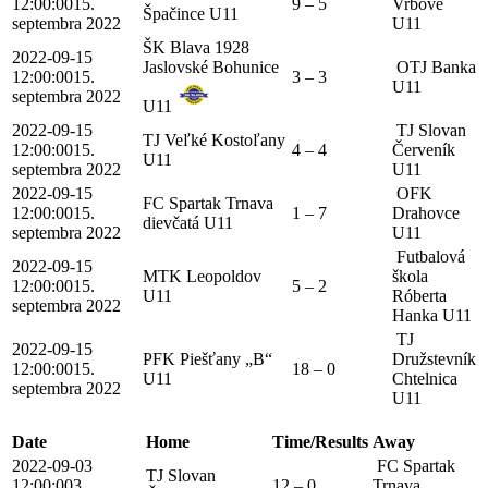
12:00:00
15.
9 – 5
Vrbové
Špačince U11
septembra 2022
U11
ŠK Blava 1928
2022-09-15
Jaslovské Bohunice
OTJ Banka
12:00:00
15.
3 – 3
U11
septembra 2022
U11
2022-09-15
TJ Slovan
TJ Veľké Kostoľany
12:00:00
15.
4 – 4
Červeník
U11
septembra 2022
U11
2022-09-15
OFK
FC Spartak Trnava
12:00:00
15.
1 – 7
Drahovce
dievčatá U11
septembra 2022
U11
Futbalová
2022-09-15
MTK Leopoldov
škola
12:00:00
15.
5 – 2
U11
Róberta
septembra 2022
Hanka U11
TJ
2022-09-15
PFK Piešťany „B“
Družstevník
12:00:00
15.
18 – 0
U11
Chtelnica
septembra 2022
U11
Date
Home
Time/Results
Away
2022-09-03
FC Spartak
TJ Slovan
12:00:00
3.
12 – 0
Trnava