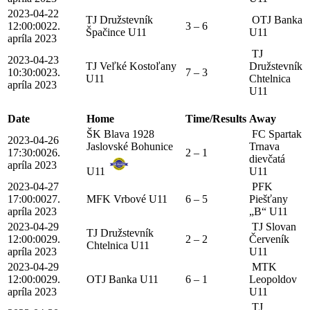
2023-04-22
TJ Družstevník
OTJ Banka
12:00:00
22.
3 – 6
Špačince U11
U11
apríla 2023
TJ
2023-04-23
TJ Veľké Kostoľany
Družstevník
10:30:00
23.
7 – 3
U11
Chtelnica
apríla 2023
U11
Date
Home
Time/Results
Away
ŠK Blava 1928
FC Spartak
2023-04-26
Jaslovské Bohunice
Trnava
17:30:00
26.
2 – 1
dievčatá
apríla 2023
U11
U11
2023-04-27
PFK
17:00:00
27.
MFK Vrbové U11
6 – 5
Piešťany
apríla 2023
„B“ U11
2023-04-29
TJ Slovan
TJ Družstevník
12:00:00
29.
2 – 2
Červeník
Chtelnica U11
apríla 2023
U11
2023-04-29
MTK
12:00:00
29.
OTJ Banka U11
6 – 1
Leopoldov
apríla 2023
U11
TJ