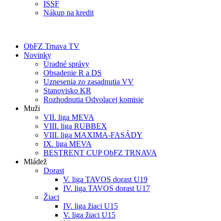
ISSF
Nákup na kredit
ObFZ Trnava TV
Novinky
Úradné správy
Obsadenie R a DS
Uznesenia zo zasadnutia VV
Stanovisko KR
Rozhodnutia Odvolacej komisie
Muži
VII. liga MEVA
VIII. liga RUBBEX
VIII. liga MAXIMA-FASÁDY
IX. liga MEVA
BESTRENT CUP ObFZ TRNAVA
Mládež
Dorast
V. liga TAVOS dorast U19
IV. liga TAVOS dorast U17
Žiaci
IV. liga žiaci U15
V. liga žiaci U15