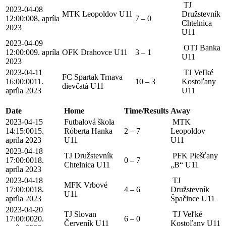
TJ
2023-04-08
MTK Leopoldov U11
Družstevník
12:00:00
8. apríla
7 – 0
Chtelnica
2023
U11
2023-04-09
OTJ Banka
12:00:00
9. apríla
OFK Drahovce U11
3 – 1
U11
2023
2023-04-11
TJ Veľké
FC Spartak Trnava
16:00:00
11.
10 – 3
Kostoľany
dievčatá U11
apríla 2023
U11
Date
Home
Time/Results
Away
2023-04-15
Futbalová škola
MTK
14:15:00
15.
Róberta Hanka
2 – 7
Leopoldov
apríla 2023
U11
U11
2023-04-18
TJ Družstevník
PFK Piešťany
17:00:00
18.
0 – 7
Chtelnica U11
„B“ U11
apríla 2023
2023-04-18
TJ
MFK Vrbové
17:00:00
18.
4 – 6
Družstevník
U11
apríla 2023
Špačince U11
2023-04-20
TJ Slovan
TJ Veľké
17:00:00
20.
6 – 0
Červeník U11
Kostoľany U11