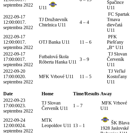
Špačince
septembra 2022
U11
U11
FC Spartak
2022-09-17
TJ Družstevník
Trnava
12:00:00
17.
4 – 4
Chtelnica U11
dievčatá
septembra 2022
U11
2022-09-17
PFK
12:00:00
17.
OTJ Banka U11
11 – 6
Piešťany
septembra 2022
„B“ U11
2022-09-17
TJ Slovan
Futbalová škola
17:00:00
17.
3 – 9
Červeník
Róberta Hanka U11
septembra 2022
U11
2022-09-20
TJ Veľké
17:00:00
20.
MFK Vrbové U11
11 – 5
Kostoľany
septembra 2022
U11
Date
Home
Time/Results
Away
2022-09-23
TJ Slovan
MFK Vrbové
17:00:00
23.
1 – 7
Červeník U11
U11
septembra 2022
2022-09-24
MTK
ŠK Blava
12:00:00
24.
Leopoldov U11
13 – 1
1928 Jaslovské
septembra 2022