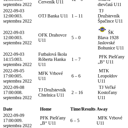
Červeník U11
septembra 2022
dievčatá U11
2022-09-03
TJ
12:00:00
3.
OTJ Banka U11
1 – 11
Družstevník
septembra 2022
Špačince U11
2022-09-03
ŠK
OFK Drahovce
12:00:00
3.
5 – 0
Blava 1928
U11
septembra 2022
Jaslovské
Bohunice U11
2022-09-03
Futbalová škola
PFK Piešťany
14:15:00
3.
Róberta Hanka
1 – 7
„B“ U11
septembra 2022
U11
2022-09-05
MTK
MFK Vrbové
17:00:00
5.
6 – 6
Leopoldov
U11
septembra 2022
U11
2022-09-08
TJ Veľké
TJ Družstevník
17:00:00
8.
2 – 16
Kostoľany
Chtelnica U11
septembra 2022
U11
Date
Home
Time/Results
Away
2022-09-09
PFK Piešťany
MFK Vrbové
17:00:00
9.
6 – 5
„B“ U11
U11
septembra 2022