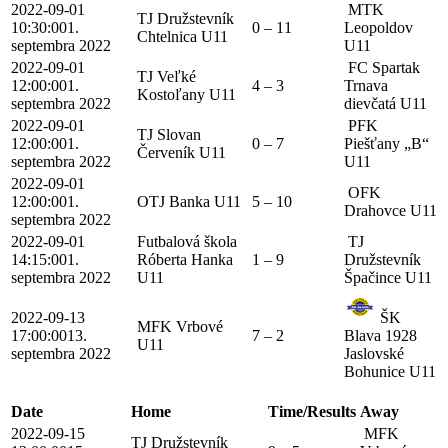
2022-09-01
MTK
TJ Družstevník
10:30:00
1.
0 – 11
Leopoldov
Chtelnica U11
septembra 2022
U11
2022-09-01
FC Spartak
TJ Veľké
12:00:00
1.
4 – 3
Trnava
Kostoľany U11
septembra 2022
dievčatá U11
2022-09-01
PFK
TJ Slovan
12:00:00
1.
0 – 7
Piešťany „B“
Červeník U11
septembra 2022
U11
2022-09-01
OFK
12:00:00
1.
OTJ Banka U11
5 – 10
Drahovce U11
septembra 2022
2022-09-01
Futbalová škola
TJ
14:15:00
1.
Róberta Hanka
1 – 9
Družstevník
septembra 2022
U11
Špačince U11
2022-09-13
ŠK
MFK Vrbové
17:00:00
13.
7 – 2
Blava 1928
U11
septembra 2022
Jaslovské
Bohunice U11
Date
Home
Time/Results
Away
2022-09-15
MFK
TJ Družstevník