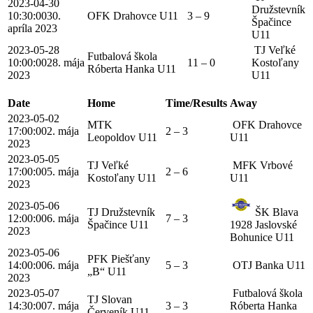
2023-04-30
Družstevník
10:30:00
30.
OFK Drahovce U11
3 – 9
Špačince
apríla 2023
U11
2023-05-28
TJ Veľké
Futbalová škola
10:00:00
28. mája
11 – 0
Kostoľany
Róberta Hanka U11
2023
U11
Date
Home
Time/Results
Away
2023-05-02
MTK
OFK Drahovce
17:00:00
2. mája
2 – 3
Leopoldov U11
U11
2023
2023-05-05
TJ Veľké
MFK Vrbové
17:00:00
5. mája
2 – 6
Kostoľany U11
U11
2023
2023-05-06
TJ Družstevník
ŠK Blava
12:00:00
6. mája
7 – 3
Špačince U11
1928 Jaslovské
2023
Bohunice U11
2023-05-06
PFK Piešťany
14:00:00
6. mája
5 – 3
OTJ Banka U11
„B“ U11
2023
2023-05-07
Futbalová škola
TJ Slovan
14:30:00
7. mája
3 – 3
Róberta Hanka
Červeník U11