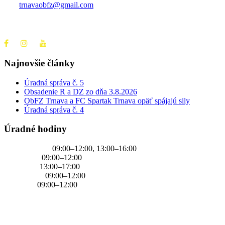
trnavaobfz@
gmail.com
+421 905 637 649
Najnovšie články
Úradná správa č. 5
Obsadenie R a DZ zo dňa 3.8.2026
ObFZ Trnava a FC Spartak Trnava opäť spájajú sily
Úradná správa č. 4
Úradné hodiny
PONDELOK
09:00–12:00, 13:00–16:00
UTOROK
09:00–12:00
STREDA
13:00–17:00
ŠTVRTOK
09:00–12:00
PIATOK
09:00–12:00