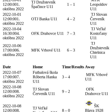
TJ Družstevník
12:00:00
1.
1 – 1
Leopoldov
Špačince U11
októbra 2022
U11
2022-10-01
TJ Slovan
12:00:00
1.
OTJ Banka U11
4 – 2
Červeník
októbra 2022
U11
2022-10-04
TJ Veľké
16:30:00
4.
OFK Drahovce U11
7 – 3
Kostoľany
októbra 2022
U11
TJ
2022-10-06
Družstevník
17:00:00
6.
MFK Vrbové U11
6 – 3
Chtelnica
októbra 2022
U11
Date
Home
Time/Results
Away
2022-10-07
Futbalová škola
MFK Vrbové
17:00:00
7.
Róberta Hanka
3 – 4
U11
októbra 2022
U11
2022-10-08
TJ Slovan
OFK
12:00:00
8.
9 – 2
Červeník U11
Drahovce U11
októbra 2022
2022-10-08
ŠK
TJ Veľké
12:00:00
8.
8 – 0
Blava 1928