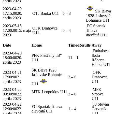
apríla 2023
2023-04-20
ŠK Blava
17:15:00
20.
OTJ Banka U11
5 – 3
1928 Jaslovské
apríla 2023
Bohunice U11
2023-05-15
FC Spartak
OFK Drahovce
17:00:00
15. mája
5 – 4
Trnava
U11
2023
dievčatá U11
Date
Home
Time/Results
Away
Futbalová
2023-04-20
PFK Piešťany „B“
škola
18:00:00
20.
11 – 1
U11
Róberta
apríla 2023
Hanka U11
ŠK Blava 1928
2023-04-21
OFK
Jaslovské Bohunice
17:00:00
21.
2 – 6
Drahovce
apríla 2023
U11
U11
2023-04-22
MFK
MTK Leopoldov U11
09:30:00
22.
3 – 0
Vrbové
apríla 2023
U11
2023-04-22
TJ Slovan
FC Spartak Trnava
12:00:00
22.
1 – 4
Červeník
dievčatá U11
apríla 2023
U11