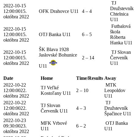
TJ
2022-10-15
Družstevník
12:00:00
15.
OFK Drahovce U11
4 – 4
Chtelnica
októbra 2022
U11
Futbalová
2022-10-15
škola
12:00:00
15.
OTJ Banka U11
6 – 5
Róberta
októbra 2022
Hanka U11
ŠK Blava 1928
2022-10-15
TJ Slovan
Jaslovské Bohunice
12:00:00
15.
2 – 14
Červeník
októbra 2022
U11
U11
Date
Home
Time/Results
Away
2022-10-22
MTK
TJ Veľké
12:00:00
22.
2 – 10
Leopoldov
Kostoľany U11
októbra 2022
U11
2022-10-22
TJ
TJ Slovan
12:00:00
22.
4 – 3
Družstevník
Červeník U11
októbra 2022
Špačince U11
2022-10-23
MFK Vrbové
OTJ Banka
09:30:00
23.
6 – 2
U11
U11
októbra 2022