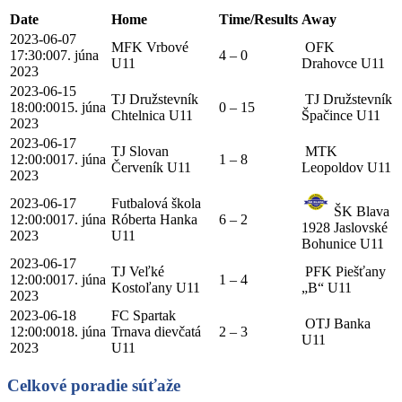
Date
Home
Time/Results
Away
2023-06-07
MFK Vrbové
OFK
17:30:00
7. júna
4 – 0
U11
Drahovce U11
2023
2023-06-15
TJ Družstevník
TJ Družstevník
18:00:00
15. júna
0 – 15
Chtelnica U11
Špačince U11
2023
2023-06-17
TJ Slovan
MTK
12:00:00
17. júna
1 – 8
Červeník U11
Leopoldov U11
2023
2023-06-17
Futbalová škola
ŠK Blava
12:00:00
17. júna
Róberta Hanka
6 – 2
1928 Jaslovské
2023
U11
Bohunice U11
2023-06-17
TJ Veľké
PFK Piešťany
12:00:00
17. júna
1 – 4
Kostoľany U11
„B“ U11
2023
2023-06-18
FC Spartak
OTJ Banka
12:00:00
18. júna
Trnava dievčatá
2 – 3
U11
2023
U11
Celkové poradie súťaže