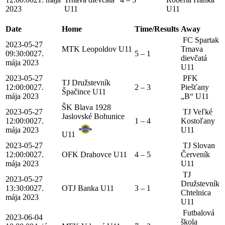
2023
U11
U11
Date
Home
Time/Results
Away
FC Spartak
2023-05-27
MTK Leopoldov U11
Trnava
09:30:00
27.
5 – 1
dievčatá
mája 2023
U11
2023-05-27
PFK
TJ Družstevník
12:00:00
27.
2 – 3
Piešťany
Špačince U11
mája 2023
„B“ U11
ŠK Blava 1928
2023-05-27
TJ Veľké
Jaslovské Bohunice
12:00:00
27.
1 – 4
Kostoľany
mája 2023
U11
U11
2023-05-27
TJ Slovan
12:00:00
27.
OFK Drahovce U11
4 – 5
Červeník
mája 2023
U11
TJ
2023-05-27
Družstevník
13:30:00
27.
OTJ Banka U11
3 – 1
Chtelnica
mája 2023
U11
Futbalová
2023-06-04
škola