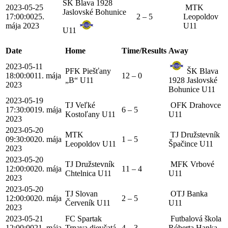
ŠK Blava 1928
2023-05-25
MTK
Jaslovské Bohunice
17:00:00
25.
2 – 5
Leopoldov
mája 2023
U11
U11
Date
Home
Time/Results
Away
2023-05-11
PFK Piešťany
ŠK Blava
18:00:00
11. mája
12 – 0
„B“ U11
1928 Jaslovské
2023
Bohunice U11
2023-05-19
TJ Veľké
OFK Drahovce
17:30:00
19. mája
6 – 5
Kostoľany U11
U11
2023
2023-05-20
MTK
TJ Družstevník
09:30:00
20. mája
1 – 5
Leopoldov U11
Špačince U11
2023
2023-05-20
TJ Družstevník
MFK Vrbové
12:00:00
20. mája
11 – 4
Chtelnica U11
U11
2023
2023-05-20
TJ Slovan
OTJ Banka
12:00:00
20. mája
2 – 5
Červeník U11
U11
2023
2023-05-21
FC Spartak
Futbalová škola
12:00:00
21. mája
Trnava dievčatá
4 – 3
Róberta Hanka