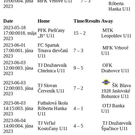
10:00:00
4. júna
MFK Vrbové U11
7 – 3
Róberta
2023
Hanka U11
Date
Home
Time/Results
Away
2023-05-18
PFK Piešťany
MTK
17:00:00
18. mája
15 – 2
„B“ U11
Leopoldov U11
2023
2023-06-01
FC Spartak
MFK Vrbové
17:00:00
1. júna
Trnava dievčatá
7 – 3
U11
2023
U11
2023-06-03
TJ Družstevník
OFK
12:00:00
3. júna
9 – 5
Chtelnica U11
Drahovce U11
2023
2023-06-03
TJ Slovan
ŠK Blava
12:00:00
3. júna
7 – 2
Červeník U11
1928 Jaslovské
2023
Bohunice U11
2023-06-03
Futbalová škola
OTJ Banka
14:15:00
3. júna
Róberta Hanka
4 – 1
U11
2023
U11
2023-06-04
TJ Veľké
TJ Družstevník
14:00:00
4. júna
4 – 5
Kostoľany U11
Špačince U11
2023