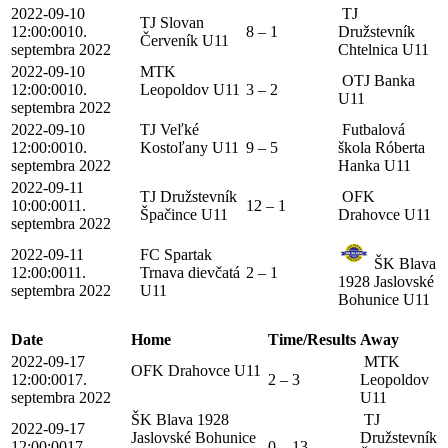
2022-09-10
TJ
TJ Slovan
12:00:00
10.
8 – 1
Družstevník
Červeník U11
septembra 2022
Chtelnica U11
2022-09-10
MTK
OTJ Banka
12:00:00
10.
Leopoldov U11
3 – 2
U11
septembra 2022
2022-09-10
TJ Veľké
Futbalová
12:00:00
10.
Kostoľany U11
9 – 5
škola Róberta
septembra 2022
Hanka U11
2022-09-11
TJ Družstevník
OFK
10:00:00
11.
12 – 1
Špačince U11
Drahovce U11
septembra 2022
2022-09-11
FC Spartak
ŠK Blava
12:00:00
11.
Trnava dievčatá
2 – 1
1928 Jaslovské
septembra 2022
U11
Bohunice U11
Date
Home
Time/Results
Away
2022-09-17
MTK
OFK Drahovce U11
12:00:00
17.
2 – 3
Leopoldov
septembra 2022
U11
ŠK Blava 1928
TJ
2022-09-17
Jaslovské Bohunice
Družstevník
12:00:00
17.
0 – 13