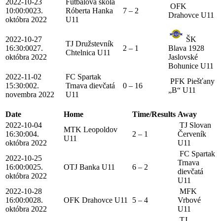
2022-10-23
Futbalová škola
OFK
10:00:00
23.
Róberta Hanka
7 – 2
Drahovce U11
októbra 2022
U11
2022-10-27
ŠK
TJ Družstevník
16:30:00
27.
2 – 1
Blava 1928
Chtelnica U11
októbra 2022
Jaslovské
Bohunice U11
2022-11-02
FC Spartak
PFK Piešťany
15:30:00
2.
Trnava dievčatá
0 – 16
„B“ U11
novembra 2022
U11
Date
Home
Time/Results
Away
2022-10-04
TJ Slovan
MTK Leopoldov
16:30:00
4.
2 – 1
Červeník
U11
októbra 2022
U11
FC Spartak
2022-10-25
Trnava
16:00:00
25.
OTJ Banka U11
6 – 2
dievčatá
októbra 2022
U11
2022-10-28
MFK
16:00:00
28.
OFK Drahovce U11
5 – 4
Vrbové
októbra 2022
U11
TJ