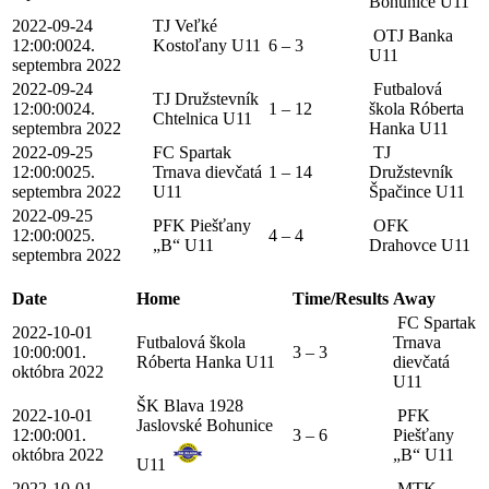
Bohunice U11
2022-09-24
TJ Veľké
OTJ Banka
12:00:00
24.
Kostoľany U11
6 – 3
U11
septembra 2022
2022-09-24
Futbalová
TJ Družstevník
12:00:00
24.
1 – 12
škola Róberta
Chtelnica U11
septembra 2022
Hanka U11
2022-09-25
FC Spartak
TJ
12:00:00
25.
Trnava dievčatá
1 – 14
Družstevník
septembra 2022
U11
Špačince U11
2022-09-25
PFK Piešťany
OFK
12:00:00
25.
4 – 4
„B“ U11
Drahovce U11
septembra 2022
Date
Home
Time/Results
Away
FC Spartak
2022-10-01
Futbalová škola
Trnava
10:00:00
1.
3 – 3
Róberta Hanka U11
dievčatá
októbra 2022
U11
ŠK Blava 1928
2022-10-01
PFK
Jaslovské Bohunice
12:00:00
1.
3 – 6
Piešťany
októbra 2022
„B“ U11
U11
2022-10-01
MTK