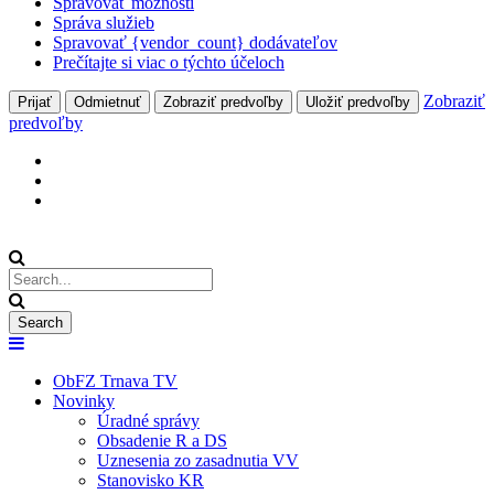
Spravovať možnosti
Správa služieb
Spravovať {vendor_count} dodávateľov
Prečítajte si viac o týchto účeloch
Zobraziť
Prijať
Odmietnuť
Zobraziť predvoľby
Uložiť predvoľby
predvoľby
ObFZ Trnava TV
Novinky
Úradné správy
Obsadenie R a DS
Uznesenia zo zasadnutia VV
Stanovisko KR