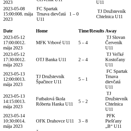
2023
U11
2023-05-08
FC Spartak
TJ Družstevník
15:00:00
8. mája
Trnava dievčatá
1 – 0
Chtelnica U11
2023
U11
Date
Home
Time/Results
Away
2023-05-12
TJ Slovan
17:00:00
12.
MFK Vrbové U11
5 – 4
Červeník
mája 2023
U11
2023-05-12
TJ Veľké
17:30:00
12.
OTJ Banka U11
2 – 4
Kostoľany
mája 2023
U11
FC Spartak
2023-05-13
TJ Družstevník
Trnava
12:00:00
13.
5 – 1
Špačince U11
dievčatá
mája 2023
U11
TJ
2023-05-13
Futbalová škola
Družstevník
14:15:00
13.
5 – 2
Róberta Hanka U11
Chtelnica
mája 2023
U11
2023-05-14
PFK
10:30:00
14.
OFK Drahovce U11
3 – 8
Piešťany
mája 2023
„B“ U11