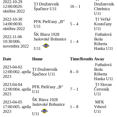
2022-10-29
TJ Družstevník
Družstevník
12:00:00
29.
16 – 1
Špačince U11
Chtelnica
októbra 2022
U11
2022-10-30
TJ Veľké
PFK Piešťany „B“
14:00:00
30.
5 – 4
Kostoľany
U11
októbra 2022
U11
ŠK Blava 1928
Futbalová
2022-11-06
Jaslovské Bohunice
škola
10:30:00
6.
1 – 4
Róberta
novembra 2022
U11
Hanka U11
Date
Home
Time/Results
Away
Futbalová
2023-04-02
TJ Družstevník
škola
12:00:00
2. apríla
8 – 0
Špačince U11
Róberta
2023
Hanka U11
2023-04-04
TJ Slovan
PFK Piešťany „B“
12:00:00
4. apríla
7 – 1
Červeník
U11
2023
U11
ŠK Blava 1928
2023-04-05
MFK
Jaslovské Bohunice
17:00:00
5. apríla
1 – 8
Vrbové
2023
U11
U11