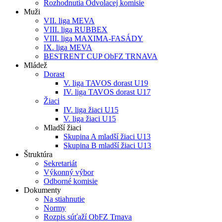
Rozhodnutia Odvolacej komisie
Muži
VII. liga MEVA
VIII. liga RUBBEX
VIII. liga MAXIMA-FASÁDY
IX. liga MEVA
BESTRENT CUP ObFZ TRNAVA
Mládež
Dorast
V. liga TAVOS dorast U19
IV. liga TAVOS dorast U17
Žiaci
IV. liga žiaci U15
V. liga žiaci U15
Mladší žiaci
Skupina A mladší žiaci U13
Skupina B mladší žiaci U13
Štruktúra
Sekretariát
Výkonný výbor
Odborné komisie
Dokumenty
Na stiahnutie
Normy
Rozpis súťaží ObFZ Trnava