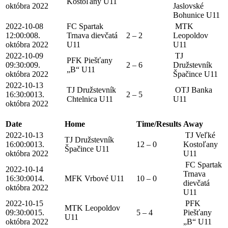
Kostoľany U11
októbra 2022
Jaslovské
Bohunice U11
2022-10-08
FC Spartak
MTK
12:00:00
8.
Trnava dievčatá
2 – 2
Leopoldov
októbra 2022
U11
U11
2022-10-09
TJ
PFK Piešťany
09:30:00
9.
2 – 6
Družstevník
„B“ U11
októbra 2022
Špačince U11
2022-10-13
TJ Družstevník
OTJ Banka
16:30:00
13.
2 – 5
Chtelnica U11
U11
októbra 2022
Date
Home
Time/Results
Away
2022-10-13
TJ Veľké
TJ Družstevník
16:00:00
13.
12 – 0
Kostoľany
Špačince U11
októbra 2022
U11
FC Spartak
2022-10-14
Trnava
16:30:00
14.
MFK Vrbové U11
10 – 0
dievčatá
októbra 2022
U11
2022-10-15
PFK
MTK Leopoldov
09:30:00
15.
5 – 4
Piešťany
U11
októbra 2022
„B“ U11