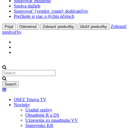
Spravovať možnosti
Správa služieb
Spravovať {vendor_count} dodávateľov
Prečítajte si viac o týchto účeloch
Zobraziť
Prijať
Odmietnuť
Zobraziť predvoľby
Uložiť predvoľby
predvoľby
ObFZ Trnava TV
Novinky
Úradné správy
Obsadenie R a DS
Uznesenia zo zasadnutia VV
Stanovisko KR