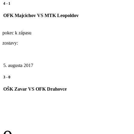
4
-
1
OFK Majcichov
VS
MTK Leopoldov
pokec k zápasu
zostavy:
5. augusta 2017
3
-
0
OŠK Zavar
VS
OFK Drahovce
Počet gólov