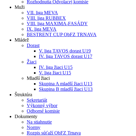
Rozhodnutia Odvolacej komisie
Muži
VII. liga MEVA
VIII. liga RUBBEX
VIII. liga MAXIMA-FASÁDY
IX. liga MEVA
BESTRENT CUP ObFZ TRNAVA
Mládež
Dorast
V. liga TAVOS dorast U19
IV. liga TAVOS dorast U17
Žiaci
IV. liga žiaci U15
V. liga žiaci U15
Mladší žiaci
Skupina A mladší žiaci U13
Skupina B mladší žiaci U13
Štruktúra
Sekretariát
Výkonný výbor
Odborné komisie
Dokumenty
Na stiahnutie
Normy
Rozpis súťaží ObFZ Trnava