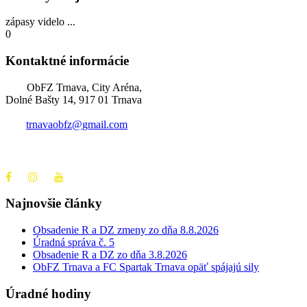
zápasy videlo ...
0
Kontaktné informácie
ObFZ Trnava, City Aréna,
Dolné Bašty 14, 917 01 Trnava
trnavaobfz@
gmail.com
+421 905 637 649
Najnovšie články
Obsadenie R a DZ zmeny zo dňa 8.8.2026
Úradná správa č. 5
Obsadenie R a DZ zo dňa 3.8.2026
ObFZ Trnava a FC Spartak Trnava opäť spájajú sily
Úradné hodiny