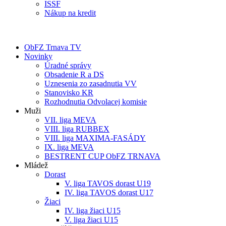
ISSF
Nákup na kredit
ObFZ Trnava TV
Novinky
Úradné správy
Obsadenie R a DS
Uznesenia zo zasadnutia VV
Stanovisko KR
Rozhodnutia Odvolacej komisie
Muži
VII. liga MEVA
VIII. liga RUBBEX
VIII. liga MAXIMA-FASÁDY
IX. liga MEVA
BESTRENT CUP ObFZ TRNAVA
Mládež
Dorast
V. liga TAVOS dorast U19
IV. liga TAVOS dorast U17
Žiaci
IV. liga žiaci U15
V. liga žiaci U15