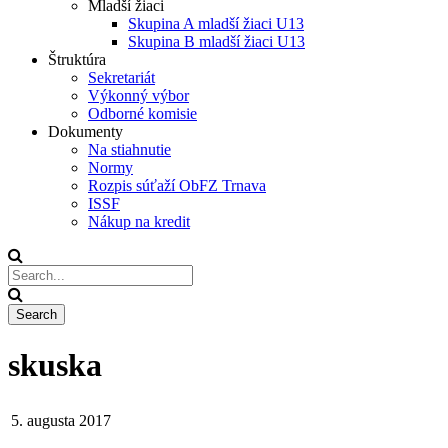
Mladší žiaci
Skupina A mladší žiaci U13
Skupina B mladší žiaci U13
Štruktúra
Sekretariát
Výkonný výbor
Odborné komisie
Dokumenty
Na stiahnutie
Normy
Rozpis súťaží ObFZ Trnava
ISSF
Nákup na kredit
skuska
5. augusta 2017