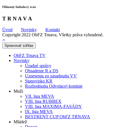
Oblastný futbalový zväz
T R N A V A
Úvod
Novinky
Kontakt
Copyright 2022 ObFZ Trnava, Všetky práva vyhradené.
Spravovať súhlas
ObFZ Trnava TV
Novinky
Úradné správy
Obsadenie R a DS
Uznesenia zo zasadnutia VV
Stanovisko KR
Rozhodnutia Odvolacej komisie
Muži
VII. liga MEVA
VIII. liga RUBBEX
VIII. liga MAXIMA-FASÁDY
IX. liga MEVA
BESTRENT CUP ObFZ TRNAVA
Mládež
Dorast