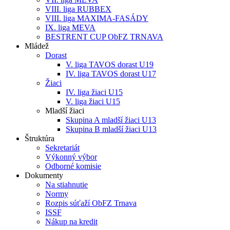
VIII. liga RUBBEX
VIII. liga MAXIMA-FASÁDY
IX. liga MEVA
BESTRENT CUP ObFZ TRNAVA
Mládež
Dorast
V. liga TAVOS dorast U19
IV. liga TAVOS dorast U17
Žiaci
IV. liga žiaci U15
V. liga žiaci U15
Mladší žiaci
Skupina A mladší žiaci U13
Skupina B mladší žiaci U13
Štruktúra
Sekretariát
Výkonný výbor
Odborné komisie
Dokumenty
Na stiahnutie
Normy
Rozpis súťaží ObFZ Trnava
ISSF
Nákup na kredit