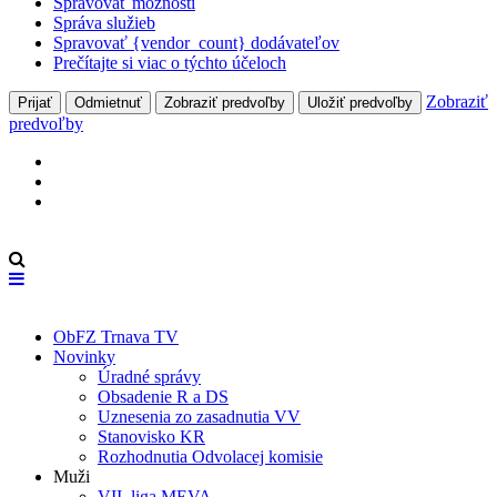
Spravovať možnosti
Správa služieb
Spravovať {vendor_count} dodávateľov
Prečítajte si viac o týchto účeloch
Zobraziť
Prijať
Odmietnuť
Zobraziť predvoľby
Uložiť predvoľby
predvoľby
ObFZ Trnava TV
Novinky
Úradné správy
Obsadenie R a DS
Uznesenia zo zasadnutia VV
Stanovisko KR
Rozhodnutia Odvolacej komisie
Muži
VII. liga MEVA