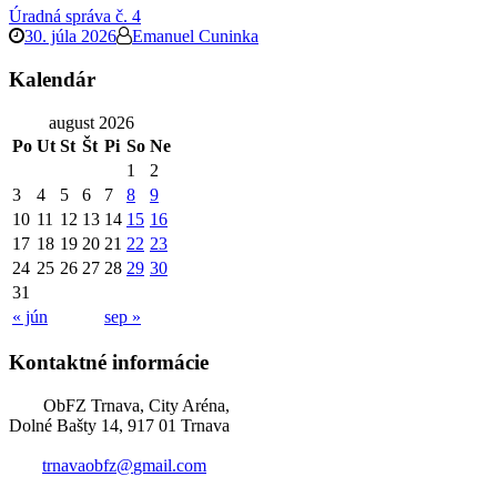
Úradná správa č. 4
30. júla 2026
Emanuel Cuninka
Kalendár
august 2026
Po
Ut
St
Št
Pi
So
Ne
1
2
3
4
5
6
7
8
9
10
11
12
13
14
15
16
17
18
19
20
21
22
23
24
25
26
27
28
29
30
31
« jún
sep »
Kontaktné informácie
ObFZ Trnava, City Aréna,
Dolné Bašty 14, 917 01 Trnava
trnavaobfz@
gmail.com