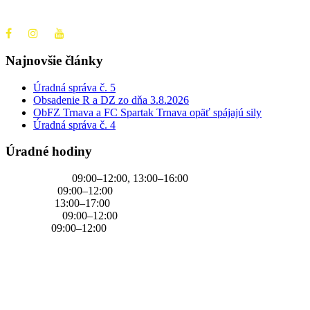
+421 905 637 649
Najnovšie články
Úradná správa č. 5
Obsadenie R a DZ zo dňa 3.8.2026
ObFZ Trnava a FC Spartak Trnava opäť spájajú sily
Úradná správa č. 4
Úradné hodiny
PONDELOK
09:00–12:00, 13:00–16:00
UTOROK
09:00–12:00
STREDA
13:00–17:00
ŠTVRTOK
09:00–12:00
PIATOK
09:00–12:00