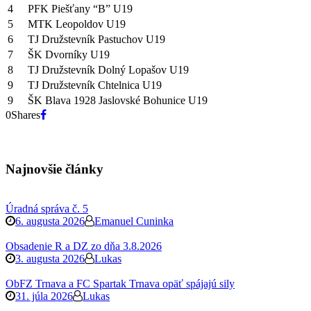
4
PFK Piešťany “B” U19
5
MTK Leopoldov U19
6
TJ Družstevník Pastuchov U19
7
ŠK Dvorníky U19
8
TJ Družstevník Dolný Lopašov U19
9
TJ Družstevník Chtelnica U19
9
ŠK Blava 1928 Jaslovské Bohunice U19
0
Shares
Najnovšie články
Úradná správa č. 5
6. augusta 2026
Emanuel Cuninka
Obsadenie R a DZ zo dňa 3.8.2026
3. augusta 2026
Lukas
ObFZ Trnava a FC Spartak Trnava opäť spájajú sily
31. júla 2026
Lukas