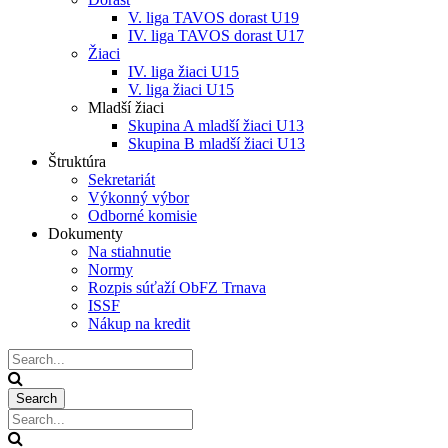
V. liga TAVOS dorast U19
IV. liga TAVOS dorast U17
Žiaci
IV. liga žiaci U15
V. liga žiaci U15
Mladší žiaci
Skupina A mladší žiaci U13
Skupina B mladší žiaci U13
Štruktúra
Sekretariát
Výkonný výbor
Odborné komisie
Dokumenty
Na stiahnutie
Normy
Rozpis súťaží ObFZ Trnava
ISSF
Nákup na kredit