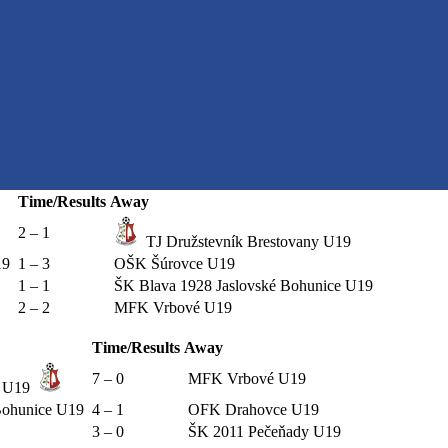
Time/Results
Away
2 – 1
TJ Družstevník Brestovany U19
19
1 – 3
OŠK Šúrovce U19
1 – 1
ŠK Blava 1928 Jaslovské Bohunice U19
2 – 2
MFK Vrbové U19
Time/Results
Away
7 – 0
MFK Vrbové U19
y U19
 Bohunice U19
4 – 1
OFK Drahovce U19
3 – 0
ŠK 2011 Pečeňady U19