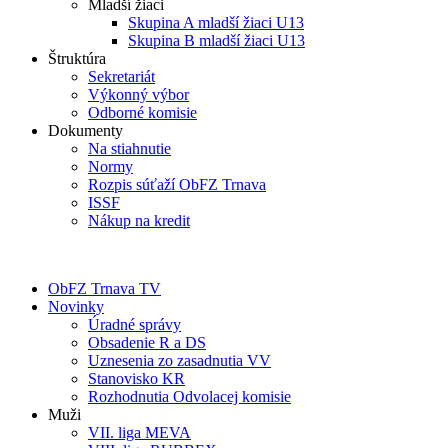
Mladší žiaci
Skupina A mladší žiaci U13
Skupina B mladší žiaci U13
Štruktúra
Sekretariát
Výkonný výbor
Odborné komisie
Dokumenty
Na stiahnutie
Normy
Rozpis súťaží ObFZ Trnava
ISSF
Nákup na kredit
ObFZ Trnava TV
Novinky
Úradné správy
Obsadenie R a DS
Uznesenia zo zasadnutia VV
Stanovisko KR
Rozhodnutia Odvolacej komisie
Muži
VII. liga MEVA