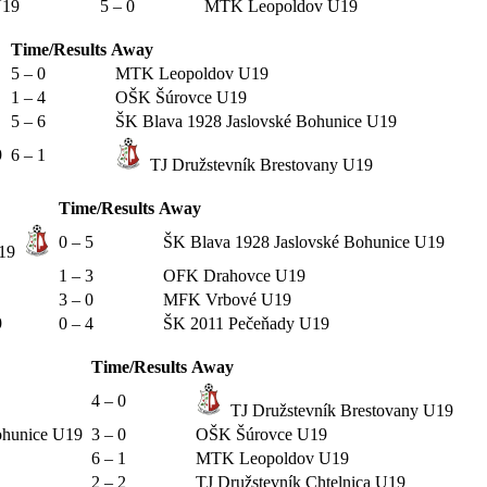
 U19
5 – 0
MTK Leopoldov U19
Time/Results
Away
5 – 0
MTK Leopoldov U19
1 – 4
OŠK Šúrovce U19
5 – 6
ŠK Blava 1928 Jaslovské Bohunice U19
9
6 – 1
TJ Družstevník Brestovany U19
Time/Results
Away
0 – 5
ŠK Blava 1928 Jaslovské Bohunice U19
U19
1 – 3
OFK Drahovce U19
3 – 0
MFK Vrbové U19
9
0 – 4
ŠK 2011 Pečeňady U19
Time/Results
Away
4 – 0
TJ Družstevník Brestovany U19
ohunice U19
3 – 0
OŠK Šúrovce U19
6 – 1
MTK Leopoldov U19
2 – 2
TJ Družstevník Chtelnica U19