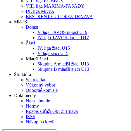
VIII. liga RUBBEX
VIII. liga MAXIMA-FASÁDY
IX. liga MEVA
BESTRENT CUP ObFZ TRNAVA
Mládež
Dorast
V. liga TAVOS dorast U19
IV. liga TAVOS dorast U17
Žiaci
IV. liga žiaci U15
V. liga žiaci U15
Mladší žiaci
Skupina A mladší žiaci U13
Skupina B mladší žiaci U13
Štruktúra
Sekretariát
Výkonný výbor
Odborné komisie
Dokumenty
Na stiahnutie
Normy
Rozpis súťaží ObFZ Trnava
ISSF
Nákup na kredit