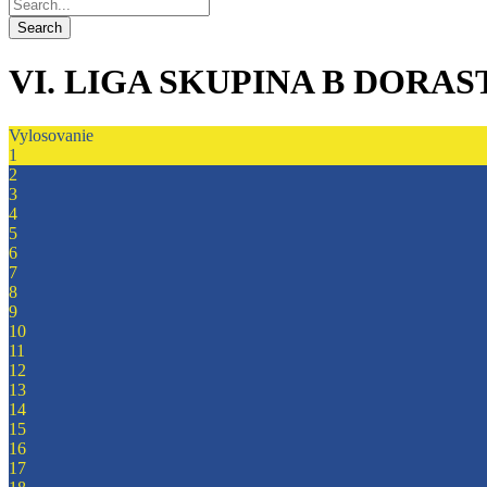
VI. LIGA SKUPINA B DORAST 
Vylosovanie
1
2
3
4
5
6
7
8
9
10
11
12
13
14
15
16
17