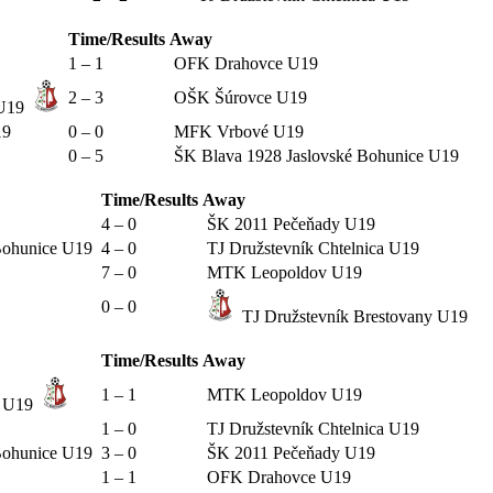
Time/Results
Away
1 – 1
OFK Drahovce U19
2 – 3
OŠK Šúrovce U19
 U19
19
0 – 0
MFK Vrbové U19
0 – 5
ŠK Blava 1928 Jaslovské Bohunice U19
Time/Results
Away
4 – 0
ŠK 2011 Pečeňady U19
 Bohunice U19
4 – 0
TJ Družstevník Chtelnica U19
7 – 0
MTK Leopoldov U19
0 – 0
TJ Družstevník Brestovany U19
Time/Results
Away
1 – 1
MTK Leopoldov U19
y U19
1 – 0
TJ Družstevník Chtelnica U19
 Bohunice U19
3 – 0
ŠK 2011 Pečeňady U19
1 – 1
OFK Drahovce U19