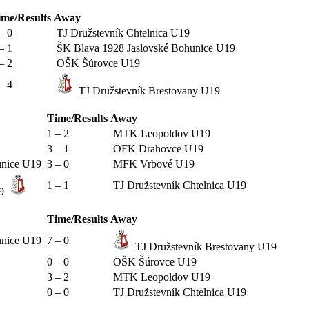
ime/Results
Away
– 0
TJ Družstevník Chtelnica U19
– 1
ŠK Blava 1928 Jaslovské Bohunice U19
– 2
OŠK Šúrovce U19
– 4
TJ Družstevník Brestovany U19
Time/Results
Away
1 – 2
MTK Leopoldov U19
3 – 1
OFK Drahovce U19
unice U19
3 – 0
MFK Vrbové U19
1 – 1
TJ Družstevník Chtelnica U19
19
Time/Results
Away
unice U19
7 – 0
TJ Družstevník Brestovany U19
0 – 0
OŠK Šúrovce U19
3 – 2
MTK Leopoldov U19
0 – 0
TJ Družstevník Chtelnica U19