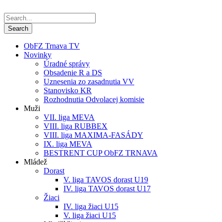
ObFZ Trnava TV
Novinky
Úradné správy
Obsadenie R a DS
Uznesenia zo zasadnutia VV
Stanovisko KR
Rozhodnutia Odvolacej komisie
Muži
VII. liga MEVA
VIII. liga RUBBEX
VIII. liga MAXIMA-FASÁDY
IX. liga MEVA
BESTRENT CUP ObFZ TRNAVA
Mládež
Dorast
V. liga TAVOS dorast U19
IV. liga TAVOS dorast U17
Žiaci
IV. liga žiaci U15
V. liga žiaci U15