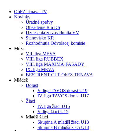
ObFZ Trnava TV
Novinky
Úradné správy
Obsadenie R a DS
Uznesenia zo zasadnutia VV
Stanovisko KR
Rozhodnutia Odvolacej komisie
Muži
VII. liga MEVA
VIII. liga RUBBEX
VIII. liga MAXIMA-FASÁDY
IX. liga MEVA
BESTRENT CUP ObFZ TRNAVA
Mládež
Dorast
V. liga TAVOS dorast U19
IV. liga TAVOS dorast U17
Žiaci
IV. liga žiaci U15
V. liga žiaci U15
Mladší žiaci
Skupina A mladší žiaci U13
Skupina B mladší žiaci U13