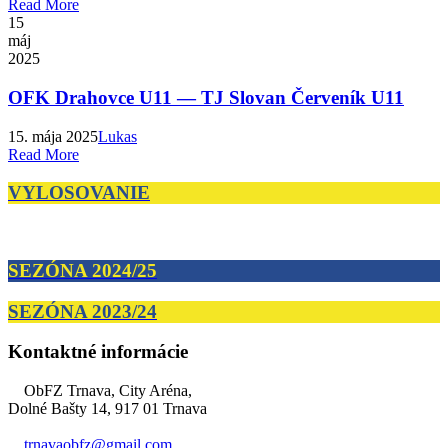
Read More
15
máj
2025
OFK Drahovce U11 — TJ Slovan Červeník U11
15. mája 2025
Lukas
Read More
VYLOSOVANIE
SEZÓNA 2024/25
SEZÓNA 2023/24
Kontaktné informácie
ObFZ Trnava, City Aréna,
Dolné Bašty 14, 917 01 Trnava
trnavaobfz@
gmail.com