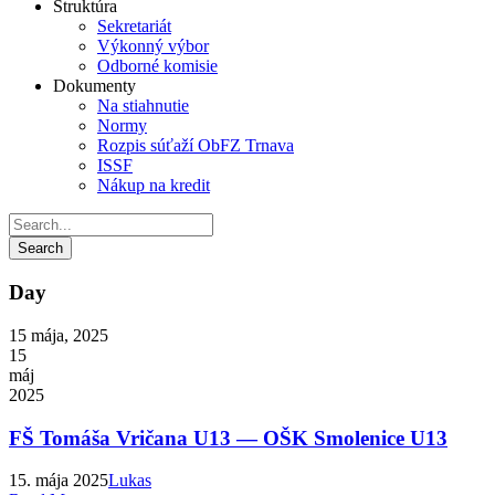
Štruktúra
Sekretariát
Výkonný výbor
Odborné komisie
Dokumenty
Na stiahnutie
Normy
Rozpis súťaží ObFZ Trnava
ISSF
Nákup na kredit
Day
15 mája, 2025
15
máj
2025
FŠ Tomáša Vričana U13 — OŠK Smolenice U13
15. mája 2025
Lukas