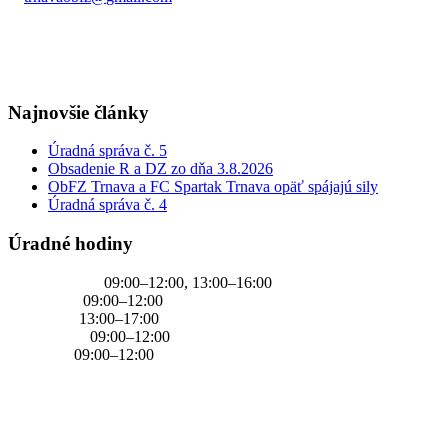
+421 905 637 649
Najnovšie články
Úradná správa č. 5
Obsadenie R a DZ zo dňa 3.8.2026
ObFZ Trnava a FC Spartak Trnava opäť spájajú sily
Úradná správa č. 4
Úradné hodiny
PONDELOK
09:00–12:00, 13:00–16:00
UTOROK
09:00–12:00
STREDA
13:00–17:00
ŠTVRTOK
09:00–12:00
PIATOK
09:00–12:00