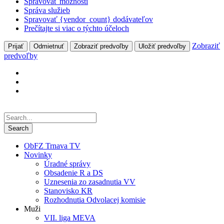
Spravovať možnosti
Správa služieb
Spravovať {vendor_count} dodávateľov
Prečítajte si viac o týchto účeloch
Zobraziť
Prijať
Odmietnuť
Zobraziť predvoľby
Uložiť predvoľby
predvoľby
ObFZ Trnava TV
Novinky
Úradné správy
Obsadenie R a DS
Uznesenia zo zasadnutia VV
Stanovisko KR
Rozhodnutia Odvolacej komisie
Muži
VII. liga MEVA