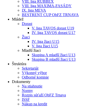
VIII. liga RUBBEX
VIII. liga MAXIMA-FASÁDY
IX. liga MEVA
BESTRENT CUP ObFZ TRNAVA
Mládež
Dorast
V. liga TAVOS dorast U19
IV. liga TAVOS dorast U17
Žiaci
IV. liga žiaci U15
V. liga žiaci U15
Mladší žiaci
Skupina A mladší žiaci U13
Skupina B mladší žiaci U13
Štruktúra
Sekretariát
Výkonný výbor
Odborné komisie
Dokumenty
Na stiahnutie
Normy
Rozpis súťaží ObFZ Trnava
ISSF
Nákup na kredit