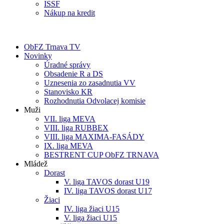
ISSF
Nákup na kredit
ObFZ Trnava TV
Novinky
Úradné správy
Obsadenie R a DS
Uznesenia zo zasadnutia VV
Stanovisko KR
Rozhodnutia Odvolacej komisie
Muži
VII. liga MEVA
VIII. liga RUBBEX
VIII. liga MAXIMA-FASÁDY
IX. liga MEVA
BESTRENT CUP ObFZ TRNAVA
Mládež
Dorast
V. liga TAVOS dorast U19
IV. liga TAVOS dorast U17
Žiaci
IV. liga žiaci U15
V. liga žiaci U15