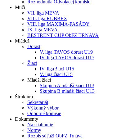
Rozhodnutia Odvolacej komisie
Muži
VII. liga MEVA
VIII. liga RUBBEX
VIII. liga MAXIMA-FASÁDY
IX. liga MEVA
BESTRENT CUP ObFZ TRNAVA
Mládež
Dorast
V. liga TAVOS dorast U19
IV. liga TAVOS dorast U17
Žiaci
IV. liga žiaci U15
V. liga žiaci U15
Mladší žiaci
Skupina A mladší žiaci U13
Skupina B mladší žiaci U13
Štruktúra
Sekretariát
Výkonný výbor
Odborné komisie
Dokumenty
Na stiahnutie
Normy
Rozpis súťaží ObFZ Trnava