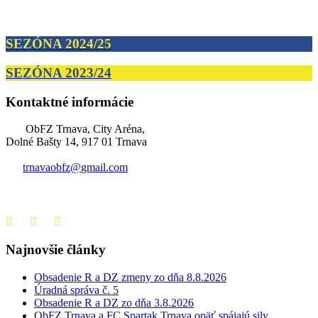
SEZÓNA 2024/25
SEZÓNA 2023/24
Kontaktné informácie
ObFZ Trnava, City Aréna,
Dolné Bašty 14, 917 01 Trnava
trnavaobfz@
gmail.com
+421 905 637 649
Najnovšie články
Obsadenie R a DZ zmeny zo dňa 8.8.2026
Úradná správa č. 5
Obsadenie R a DZ zo dňa 3.8.2026
ObFZ Trnava a FC Spartak Trnava opäť spájajú sily