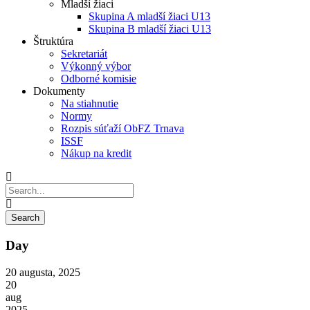
Mladší žiaci
Skupina A mladší žiaci U13
Skupina B mladší žiaci U13
Štruktúra
Sekretariát
Výkonný výbor
Odborné komisie
Dokumenty
Na stiahnutie
Normy
Rozpis súťaží ObFZ Trnava
ISSF
Nákup na kredit
Day
20 augusta, 2025
20
aug
2025