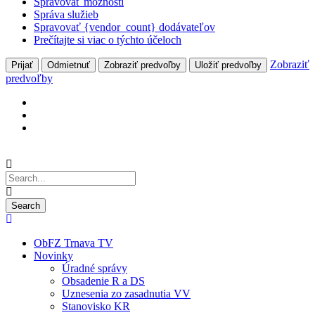
Spravovať možnosti
Správa služieb
Spravovať {vendor_count} dodávateľov
Prečítajte si viac o týchto účeloch
Zobraziť
Prijať
Odmietnuť
Zobraziť predvoľby
Uložiť predvoľby
predvoľby
ObFZ Trnava TV
Novinky
Úradné správy
Obsadenie R a DS
Uznesenia zo zasadnutia VV
Stanovisko KR