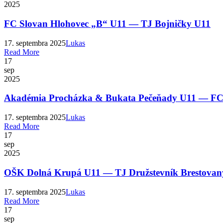
2025
FC Slovan Hlohovec „B“ U11 — TJ Bojničky U11
17. septembra 2025
Lukas
Read More
17
sep
2025
Akadémia Procházka & Bukata Pečeňady U11 — F
17. septembra 2025
Lukas
Read More
17
sep
2025
OŠK Dolná Krupá U11 — TJ Družstevník Brestovan
17. septembra 2025
Lukas
Read More
17
sep