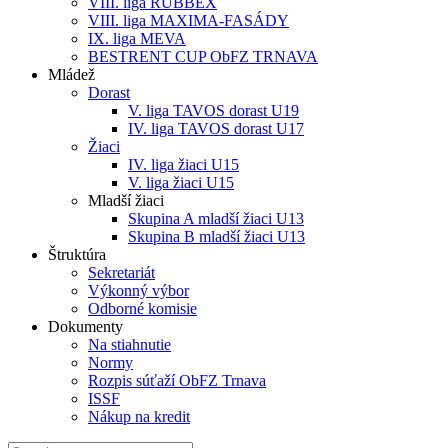
VIII. liga RUBBEX
VIII. liga MAXIMA-FASÁDY
IX. liga MEVA
BESTRENT CUP ObFZ TRNAVA
Mládež
Dorast
V. liga TAVOS dorast U19
IV. liga TAVOS dorast U17
Žiaci
IV. liga žiaci U15
V. liga žiaci U15
Mladší žiaci
Skupina A mladší žiaci U13
Skupina B mladší žiaci U13
Štruktúra
Sekretariát
Výkonný výbor
Odborné komisie
Dokumenty
Na stiahnutie
Normy
Rozpis súťaží ObFZ Trnava
ISSF
Nákup na kredit