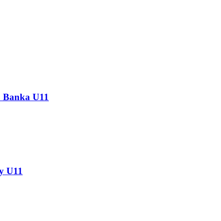
C Banka U11
y U11