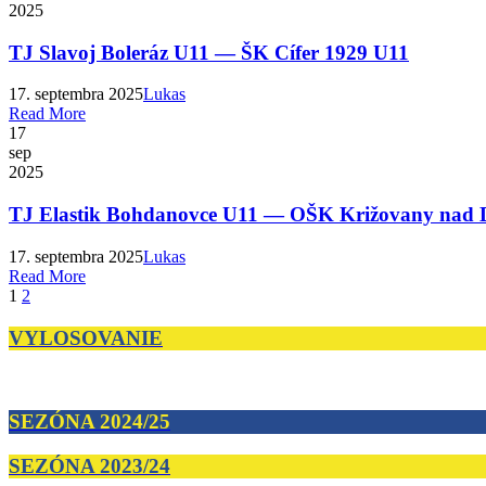
2025
TJ Slavoj Boleráz U11 — ŠK Cífer 1929 U11
17. septembra 2025
Lukas
Read More
17
sep
2025
TJ Elastik Bohdanovce U11 — OŠK Križovany nad
17. septembra 2025
Lukas
Read More
1
2
VYLOSOVANIE
SEZÓNA 2024/25
SEZÓNA 2023/24