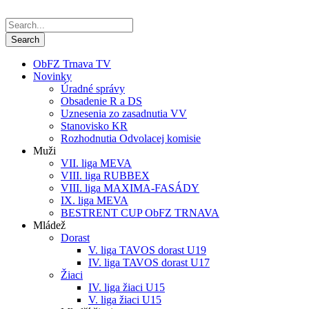
ObFZ Trnava TV
Novinky
Úradné správy
Obsadenie R a DS
Uznesenia zo zasadnutia VV
Stanovisko KR
Rozhodnutia Odvolacej komisie
Muži
VII. liga MEVA
VIII. liga RUBBEX
VIII. liga MAXIMA-FASÁDY
IX. liga MEVA
BESTRENT CUP ObFZ TRNAVA
Mládež
Dorast
V. liga TAVOS dorast U19
IV. liga TAVOS dorast U17
Žiaci
IV. liga žiaci U15
V. liga žiaci U15