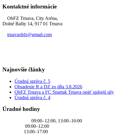
Kontaktné informácie
ObFZ Trnava, City Aréna,
Dolné Bašty 14, 917 01 Trnava
trnavaobfz@
gmail.com
+421 905 637 649
Najnovšie články
Úradná správa č. 5
Obsadenie R a DZ zo dňa 3.8.2026
ObFZ Trnava a FC Spartak Trnava opäť spájajú sily
Úradná správa č. 4
Úradné hodiny
PONDELOK
09:00–12:00, 13:00–16:00
UTOROK
09:00–12:00
STREDA
13:00–17:00