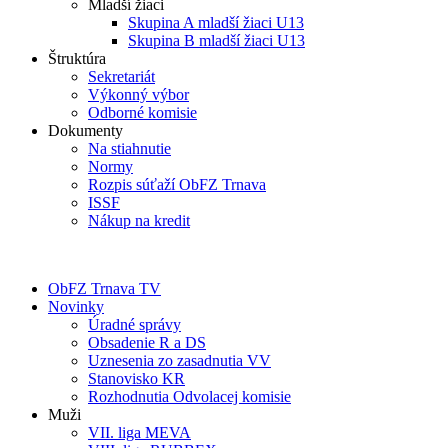
Mladší žiaci
Skupina A mladší žiaci U13
Skupina B mladší žiaci U13
Štruktúra
Sekretariát
Výkonný výbor
Odborné komisie
Dokumenty
Na stiahnutie
Normy
Rozpis súťaží ObFZ Trnava
ISSF
Nákup na kredit
ObFZ Trnava TV
Novinky
Úradné správy
Obsadenie R a DS
Uznesenia zo zasadnutia VV
Stanovisko KR
Rozhodnutia Odvolacej komisie
Muži
VII. liga MEVA