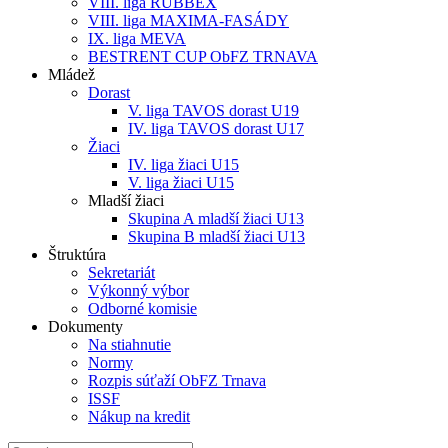
VIII. liga RUBBEX
VIII. liga MAXIMA-FASÁDY
IX. liga MEVA
BESTRENT CUP ObFZ TRNAVA
Mládež
Dorast
V. liga TAVOS dorast U19
IV. liga TAVOS dorast U17
Žiaci
IV. liga žiaci U15
V. liga žiaci U15
Mladší žiaci
Skupina A mladší žiaci U13
Skupina B mladší žiaci U13
Štruktúra
Sekretariát
Výkonný výbor
Odborné komisie
Dokumenty
Na stiahnutie
Normy
Rozpis súťaží ObFZ Trnava
ISSF
Nákup na kredit