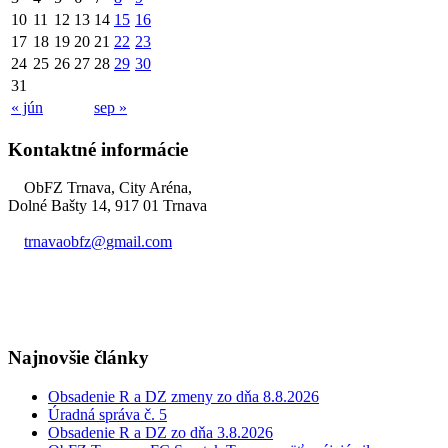
10
11
12
13
14
15
16
17
18
19
20
21
22
23
24
25
26
27
28
29
30
31
« jún
sep »
Kontaktné informácie
ObFZ Trnava, City Aréna,
Dolné Bašty 14, 917 01 Trnava
trnavaobfz@
gmail.com
+421 905 637 649
Najnovšie články
Obsadenie R a DZ zmeny zo dňa 8.8.2026
Úradná správa č. 5
Obsadenie R a DZ zo dňa 3.8.2026