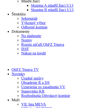
Mladší žiaci
Skupina A mladší žiaci U13
Skupina B mladší žiaci U13
Štruktúra
Sekretariát
Výkonný výbor
Odborné komisie
Dokumenty
Na stiahnutie
Normy
Rozpis súťaží ObFZ Trnava
ISSF
Nákup na kredit
ObFZ Trnava TV
Novinky
Úradné správy
Obsadenie R a DS
Uznesenia zo zasadnutia VV
Stanovisko KR
Rozhodnutia Odvolacej komisie
Muži
VII. liga MEVA