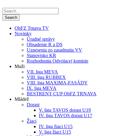
ObFZ Trnava TV
Novinky
Úradné správy
Obsadenie R a DS
Uznesenia zo zasadnutia VV
Stanovisko KR
Rozhodnutia Odvolacej komisie
Muži
VII. liga MEVA
VIII. liga RUBBEX
VIII. liga MAXIMA-FASÁDY
IX. liga MEVA
BESTRENT CUP ObFZ TRNAVA
Mládež
Dorast
V. liga TAVOS dorast U19
IV. liga TAVOS dorast U17
Žiaci
IV. liga žiaci U15
V. liga žiaci U15