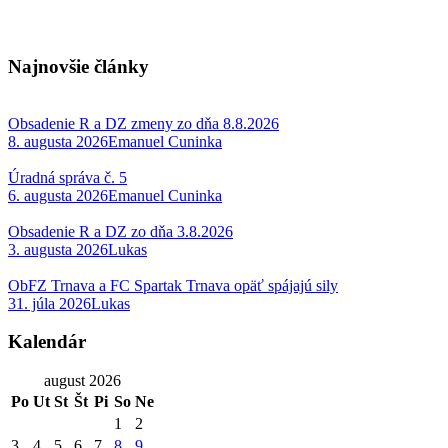
Najnovšie články
Obsadenie R a DZ zmeny zo dňa 8.8.2026
8. augusta 2026
Emanuel Cuninka
Úradná správa č. 5
6. augusta 2026
Emanuel Cuninka
Obsadenie R a DZ zo dňa 3.8.2026
3. augusta 2026
Lukas
ObFZ Trnava a FC Spartak Trnava opäť spájajú sily
31. júla 2026
Lukas
Kalendár
august 2026
Po
Ut
St
Št
Pi
So
Ne
1
2
3
4
5
6
7
8
9