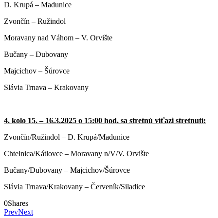
D. Krupá – Madunice
Zvončín – Ružindol
Moravany nad Váhom – V. Orvište
Bučany – Dubovany
Majcichov – Šúrovce
Slávia Trnava – Krakovany
4. kolo 15. – 16.3.2025 o 15:00 hod. sa stretnú víťazi stretnutí:
Zvončín/Ružindol – D. Krupá/Madunice
Chtelnica/Kátlovce – Moravany n/V/V. Orvište
Bučany/Dubovany – Majcichov/Šúrovce
Slávia Trnava/Krakovany – Červeník/Siladice
0
Shares
Prev
Next