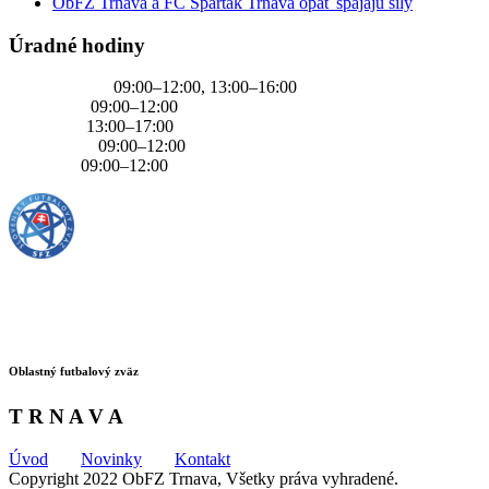
ObFZ Trnava a FC Spartak Trnava opäť spájajú sily
Úradné hodiny
PONDELOK
09:00–12:00, 13:00–16:00
UTOROK
09:00–12:00
STREDA
13:00–17:00
ŠTVRTOK
09:00–12:00
PIATOK
09:00–12:00
Oblastný futbalový zväz
T R N A V A
Úvod
Novinky
Kontakt
Copyright 2022 ObFZ Trnava, Všetky práva vyhradené.