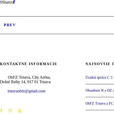
0
Shares
PREV
KONTAKTNÉ INFORMÁCIE
NAJNOVŠIE 
ObFZ Trnava, City Aréna,
Úradná správa č. 5
Dolné Bašty 14, 917 01 Trnava
Obsadenie R a DZ z
trnavaobfz@
gmail.com
+421 905 637 649
ObFZ Trnava a FC S