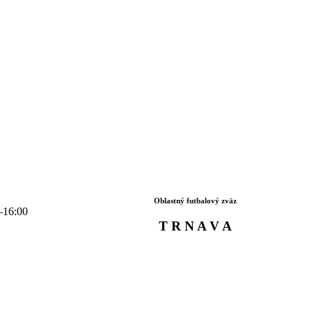
Oblastný futbalový zväz
–16:00
T R N A V A