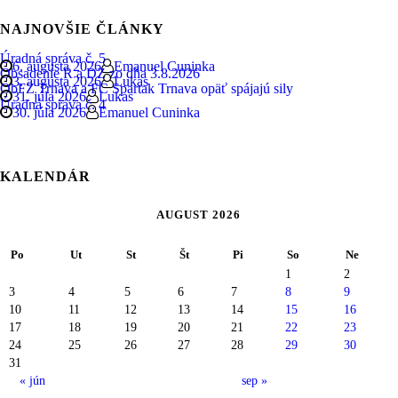
NAJNOVŠIE ČLÁNKY
Úradná správa č. 5
6. augusta 2026
Emanuel Cuninka
Obsadenie R a DZ zo dňa 3.8.2026
3. augusta 2026
Lukas
ObFZ Trnava a FC Spartak Trnava opäť spájajú sily
31. júla 2026
Lukas
Úradná správa č. 4
30. júla 2026
Emanuel Cuninka
KALENDÁR
AUGUST 2026
Po
Ut
St
Št
Pi
So
Ne
1
2
3
4
5
6
7
8
9
10
11
12
13
14
15
16
17
18
19
20
21
22
23
24
25
26
27
28
29
30
31
« jún
sep »