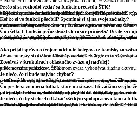
S Mariánom Hafrovičom sme sa rozprávali o tom, čo všetko mu dlhé roky s
Prečo si sa rozhodol vzdať sa funkcie predsedu ŠTK?
– Vykonávať túto funkciu zodpovedne je časovo veľmi náročné. S výnimkou približne mesiaca počas zimnej prestávky je to neustály kolotoč. Moje rozhodnutie nevzniklo zo dňa na deň. S myšlienkou vzdania sa postu predsedu ŠTK som sa pohrával už dlhšie. Definitívne rozhodnutie umocnilo aj nahromadenie sa neodkladných osobných povinností.
Koľko si vo funkcii pôsobili? Spomínaš si aj na svoje začiatky?
– Funkciu som vykonával presne desať rokov, dovtedy som bol členom disciplinárnej komisie. Keďže v tom čase skončil vo funkcii Rudolf Frič, bol som oslovený s ponukou, či ho nechcem vo funkcii nahradiť. Priznám sa, že to bola pre mňa nová výzva i určitá česť. Netrvalo dlho a po niekoľkých telefonických rozhovoroch s pánom Púčikom, Očkovským a nakoniec s vtedajším predsedom zväzu Schmidtom som sa rozhodol to skúsiť.
Čo všetko ti funkcia počas desiatich rokov priniesla? Určite sa 
– V porovnaní s mojím pôsobením v disciplinárnej komisii to prinieslo viac úloh a starostí. Bola to zaujímavá práca, ktorá ma bavila, a v ktorej som sa takpovediac aj našiel. Keď však porovnám časovú zaneprázdnenosť v začiatkoch a teraz, je to jedno a sto. Napriek tomu, že nám pri práci výrazne pomáha technika, časové vyťaženie je oveľa väčšie. Obrazne povedané, kluboví funkcionári riešia svoje problémy a požiadavky 24 hodín denne. Na jednej strane som za to obdobie spoznal veľa nových ľudí, či už osobne, ale hlavne sme s mnohými množstvo času pretelefonovali. Vždy to však smero
Ako prijali správu o tvojom odchode kolegovia z komisie, zo zväzu
– Svoje úmysly som v komisii občas naznačil, kolegovia to však skôr brali ako žart. Oficiálny oznam som zaslal výkonnému výboru ObFZ Trnava v p
Zostávaš v štruktúrach oblastného zväzu aj naďalej?
– Momentálne nebudem v oblastnom zväze vykonávať žiadnu aktívnu funkciu. Výnimkou je odovzdanie funkcie a pomoc pri naštartovaní práce novému predsedovi ŠTK.
Je niečo, čo ti bude najviac chýbať?
– Určite mi bude chýbať častý kontakt s kamarátmi a funkcionármi. Zaujímavosťou je, že s veľa ľuďmi si často telefonujete alebo píšete v ISSF systéme, ale neviete, ako v skutočnosti vyzerajú. Chýbať mi budú zimné halové turnaje mládeže. Za tie roky sa na nich vystriedali doslova tisíce detí, ktoré chodili s radosťou, entuziazmom a túžbou predviesť čo najlepšie výkony. Musím povedať, že turnaje mali vo všeobecnosti veľmi pozitívny ohlas. Svedčí o tom aj každoročne sa zvyšujúci počet družstiev. Napriek tomu, že s
Čo pre teba znamená futbal, ktorému si zasvätili väčšinu svojho ž
– Celkovo šport a najmä futbal je významnou oblasťou v mojom živote. Aktívne sa mu venujem na rôznych pozíciách už 43 rokov. Keďže som chlapec z dediny, futbal bol jednou z mála aktivít, kde sme sa realizovali. Na ihrisku v Ružindole som doslova prežil detstvo. Až ako 13-ročný som išiel po prvýkrát hrať súťažný futbal za Spartak, v 17 som sa vrátil do Ružindola už k mužom. V tom čase Ružindol zaznamenával úspešné obdobie zavŕšené postupom do I. B (dnešnej 5. ligy), kde sme boli dlhé roky pravidelným účast
Je niečo, čo by si chcel odkázať všetkým spolupracovníkom a fu
– Chcel by som poďakovať všetkým, s ktorými som mal tú česť v štruktúrach ObFZ Trnava spolupracovať, počnúc tými, s ktorými som začínal a končiac aktuálnymi činovníkmi. Keďže končím v ŠTK, osobitne chcem poďakovať Jarkovi Slobodovi, ktorý bol v komisii počas celého môjho pôsobenia a môjmu nepísanému zástupcovi Martinovi Krivošíkovi, taktiež za dlhoročnú spoluprácu. Ďakujem za korektnú a priateľskú spoluprácu aj klubovým funkcionárom a trénerom. Do ďalšej práce želám všetkým pevné zdravie a veľa úspechov nielen v športe, ale aj v osobnom živote.