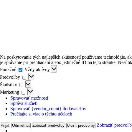
Na poskytovanie tých najlepších skúseností používame technológie, ak
je správanie pri prehliadaní alebo jedinečné ID na tejto stránke. Nesúh
F
Funkčné
Vždy aktívny
u
P
Predvoľby
n
r
Š
k
Štatistiky
e
t
č
M
d
Marketing
a
n
a
v
Spravovať možnosti
t
é
r
o
Správa služieb
i
k
ľ
Spravovať {vendor_count} dodávateľov
s
e
b
Prečítajte si viac o týchto účeloch
t
t
y
i
i
k
Zobraziť predvoľb
Prijať
Odmietnuť
Zobraziť predvoľby
Uložiť predvoľby
n
y