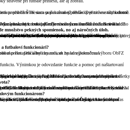
trávené pri futbale priniesli, ale aj zobrali.
nájde množstvo pekných spomienok, no aj náročných úloh.
valo k vyriešeniu určitého problému, aby boli spokojné všetky zainteresované strany, a keď sa to podarilo, cítil som sa fajn. Futbal na dedinách robia amatéri vo svojom voľnom čase, rovnako ako ja, tak prečo si nepomôcť a nevyjsť v ústrety, ak je to čo i len trochu možné? Na druhej strane boli aj ťažké chvíle, nerád spomínam najmä na nepriazeň počasia. Rozhodovanie o spôsobilosti ihrísk, či odložiť len niektoré zápasy alebo celé kolo, kedy sa bude dohrávať, to boli náročné dilemy.
 a futbaloví funkcionári?
olovici októbra. Musím povedať, že všetci boli určitým spôsobom prekvapení a boli by radi, ak by som pokračoval.
me tam strávili takmer všetky januárové víkendy a niekedy aj hromžili nad premárneným časom, boli to pekné akcie.
ivota?
níkom. Záver aktívnej kariéry som prežil v Boleráze a v 35 rokoch som pre zdravotné problémy zavesil kopačky na klinec.
tbalovým funkcionárom?