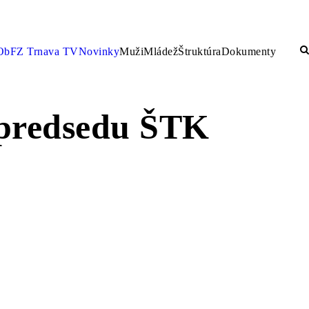
ObFZ Trnava TV
Novinky
Muži
Mládež
Štruktúra
Dokumenty
 predsedu ŠTK