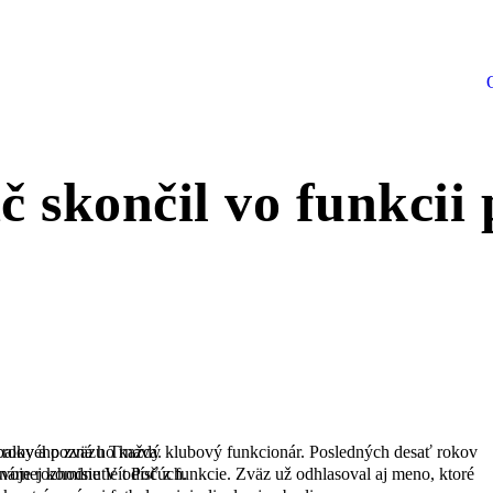
č skončil vo funkcii
-technickej komisie Oblastného futbalového zväzu Trnava.
ča. Stal sa ním doterajší člen disciplnárnej komisie Vít Počúch.