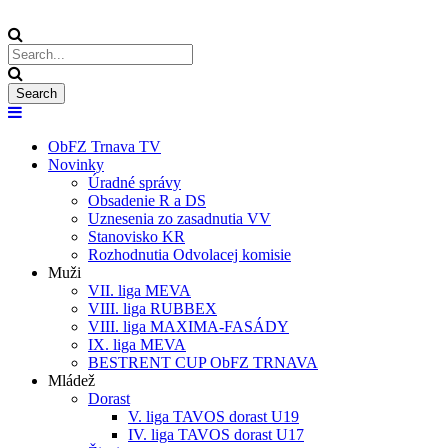
ObFZ Trnava TV
Novinky
Úradné správy
Obsadenie R a DS
Uznesenia zo zasadnutia VV
Stanovisko KR
Rozhodnutia Odvolacej komisie
Muži
VII. liga MEVA
VIII. liga RUBBEX
VIII. liga MAXIMA-FASÁDY
IX. liga MEVA
BESTRENT CUP ObFZ TRNAVA
Mládež
Dorast
V. liga TAVOS dorast U19
IV. liga TAVOS dorast U17