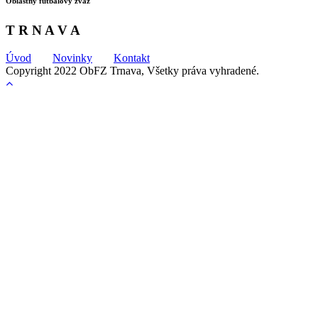
Oblastný futbalový zväz
T R N A V A
Úvod
Novinky
Kontakt
Copyright 2022 ObFZ Trnava, Všetky práva vyhradené.