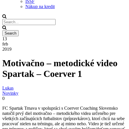
ISSF
Nákup na kredit
13
feb
2019
Motivačno – metodické video
Spartak – Coerver 1
Lukas
Novinky
0
FC Spartak Trnava v spolupráci s Coerver Coaching Slovensko
natočil prvý diel motivačno – metodického videa určeného pre
všetkých začínajúcich futbalistov (prípravkárov), ktorí chcú na sebe
pracovať nielen na tréningu, ale aj mimo neho. Video je tiež určené
pre trénerov a rodičov, ktorí sa chcú svojim hráčom/deťom venovať