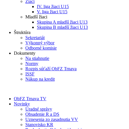
Žiaci
IV. liga žiaci U15
V. liga žiaci U15
Mladší žiaci
Skupina A mladší žiaci U13
Skupina B mladší žiaci U13
Štruktúra
Sekretariát
Výkonný výbor
Odborné komisie
Dokumenty
Na stiahnutie
Normy
Rozpis súťaží ObFZ Trnava
ISSF
Nákup na kredit
ObFZ Trnava TV
Novinky
Úradné správy
Obsadenie R a DS
Uznesenia zo zasadnutia VV
Stanovisko KR