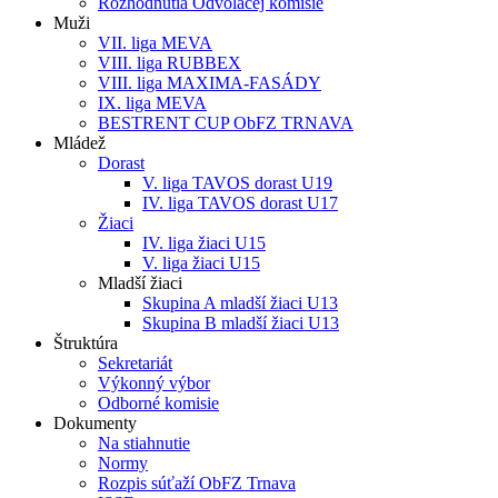
Rozhodnutia Odvolacej komisie
Muži
VII. liga MEVA
VIII. liga RUBBEX
VIII. liga MAXIMA-FASÁDY
IX. liga MEVA
BESTRENT CUP ObFZ TRNAVA
Mládež
Dorast
V. liga TAVOS dorast U19
IV. liga TAVOS dorast U17
Žiaci
IV. liga žiaci U15
V. liga žiaci U15
Mladší žiaci
Skupina A mladší žiaci U13
Skupina B mladší žiaci U13
Štruktúra
Sekretariát
Výkonný výbor
Odborné komisie
Dokumenty
Na stiahnutie
Normy
Rozpis súťaží ObFZ Trnava