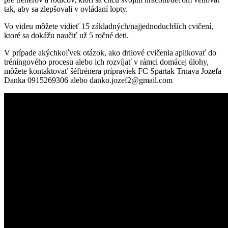
tak, aby sa zlepšovali v ovládaní lopty.
Vo videu môžete vidieť 15 základných/najjednoduchších cvičení,
ktoré sa dokážu naučiť už 5 ročné deti.
V prípade akýchkoľvek otázok, ako drilové cvičenia aplikovať do
tréningového procesu alebo ich rozvíjať v rámci domácej úlohy,
môžete kontaktovať šéftrénera prípraviek FC Spartak Trnava Jozefa
Danka 0915269306 alebo danko.jozef2@gmail.com