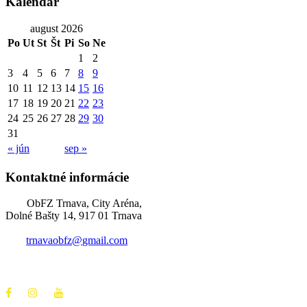
Kalendár
august 2026
Po
Ut
St
Št
Pi
So
Ne
1
2
3
4
5
6
7
8
9
10
11
12
13
14
15
16
17
18
19
20
21
22
23
24
25
26
27
28
29
30
31
« jún
sep »
Kontaktné informácie
ObFZ Trnava, City Aréna,
Dolné Bašty 14, 917 01 Trnava
trnavaobfz@
gmail.com
+421 905 637 649