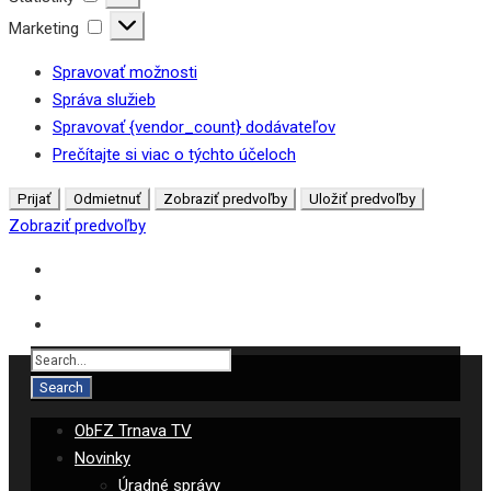
Marketing
Marketing
Spravovať možnosti
Správa služieb
Spravovať {vendor_count} dodávateľov
Prečítajte si viac o týchto účeloch
Prijať
Odmietnuť
Zobraziť predvoľby
Uložiť predvoľby
Zobraziť predvoľby
ObFZ Trnava TV
Novinky
Úradné správy