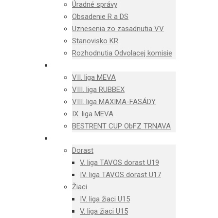
Úradné správy
Obsadenie R a DS
Uznesenia zo zasadnutia VV
Stanovisko KR
Rozhodnutia Odvolacej komisie
MUŽI
VII. liga MEVA
VIII. liga RUBBEX
VIII. liga MAXIMA-FASÁDY
IX. liga MEVA
BESTRENT CUP ObFZ TRNAVA
MLÁDEŽ
Dorast
V. liga TAVOS dorast U19
IV. liga TAVOS dorast U17
Žiaci
IV. liga žiaci U15
V. liga žiaci U15