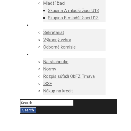
Mladší žiaci
Skupina A mladší žiaci U13
Skupina B mladší žiaci U13
ŠTRUKTÚRA
Sekretariát
Výkonný výbor
Odborné komisie
DOKUMENTY
Na stiahnutie
Normy
Rozpis súťaží ObFZ Trnava
ISSF
Nákup na kredit
DSCN9353