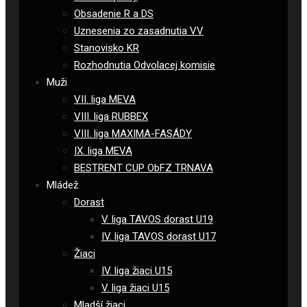
Obsadenie R a DS
Uznesenia zo zasadnutia VV
Stanovisko KR
Rozhodnutia Odvolacej komisie
Muži
VII. liga MEVA
VIII. liga RUBBEX
VIII. liga MAXIMA-FASÁDY
IX. liga MEVA
BESTRENT CUP ObFZ TRNAVA
Mládež
Dorast
V. liga TAVOS dorast U19
IV. liga TAVOS dorast U17
Žiaci
IV. liga žiaci U15
V. liga žiaci U15
Mladší žiaci