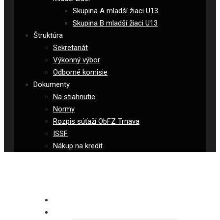
Skupina A mladší žiaci U13
Skupina B mladší žiaci U13
Štruktúra
Sekretariát
Výkonný výbor
Odborné komisie
Dokumenty
Na stiahnutie
Normy
Rozpis súťaží ObFZ Trnava
ISSF
Nákup na kredit
OBFZ TRNAVA TV
NOVINKY