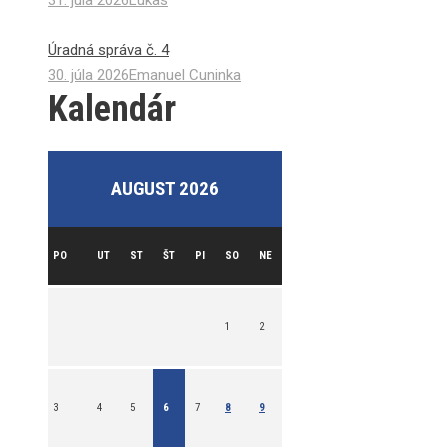
31. júla 2026
Lukas
Úradná správa č. 4
30. júla 2026
Emanuel Cuninka
Kalendár
AUGUST 2026
PO
UT
ST
ŠT
PI
SO
NE
1
2
3
4
5
6
7
8
9