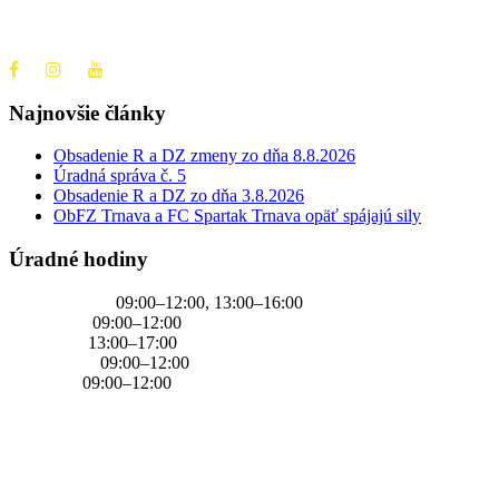
+421 905 637 649
Najnovšie články
Obsadenie R a DZ zmeny zo dňa 8.8.2026
Úradná správa č. 5
Obsadenie R a DZ zo dňa 3.8.2026
ObFZ Trnava a FC Spartak Trnava opäť spájajú sily
Úradné hodiny
PONDELOK
09:00–12:00, 13:00–16:00
UTOROK
09:00–12:00
STREDA
13:00–17:00
ŠTVRTOK
09:00–12:00
PIATOK
09:00–12:00