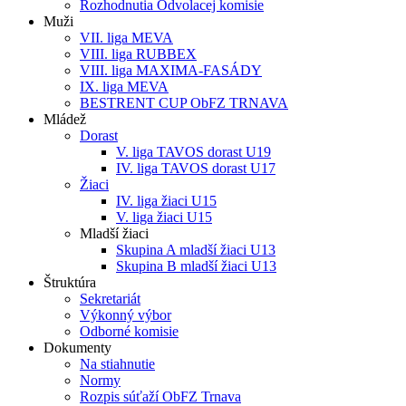
Rozhodnutia Odvolacej komisie
Muži
VII. liga MEVA
VIII. liga RUBBEX
VIII. liga MAXIMA-FASÁDY
IX. liga MEVA
BESTRENT CUP ObFZ TRNAVA
Mládež
Dorast
V. liga TAVOS dorast U19
IV. liga TAVOS dorast U17
Žiaci
IV. liga žiaci U15
V. liga žiaci U15
Mladší žiaci
Skupina A mladší žiaci U13
Skupina B mladší žiaci U13
Štruktúra
Sekretariát
Výkonný výbor
Odborné komisie
Dokumenty
Na stiahnutie
Normy
Rozpis súťaží ObFZ Trnava