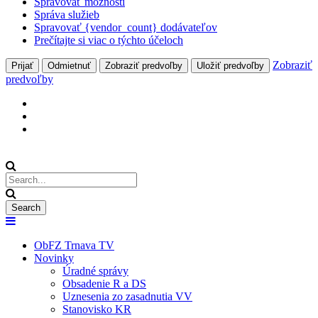
Spravovať možnosti
Správa služieb
Spravovať {vendor_count} dodávateľov
Prečítajte si viac o týchto účeloch
Zobraziť
Prijať
Odmietnuť
Zobraziť predvoľby
Uložiť predvoľby
predvoľby
ObFZ Trnava TV
Novinky
Úradné správy
Obsadenie R a DS
Uznesenia zo zasadnutia VV
Stanovisko KR