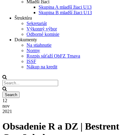
Mladší žiaci
Skupina A mladší žiaci U13
Skupina B mladší žiaci U13
Štruktúra
Sekretariát
Výkonný výbor
Odborné komisie
Dokumenty
Na stiahnutie
Normy
Rozpis súťaží ObFZ Trnava
ISSF
Nákup na kredit
12
nov
2021
Obsadenie R a DZ | Bestrent