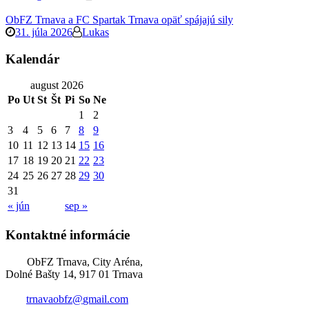
ObFZ Trnava a FC Spartak Trnava opäť spájajú sily
31. júla 2026
Lukas
Kalendár
august 2026
Po
Ut
St
Št
Pi
So
Ne
1
2
3
4
5
6
7
8
9
10
11
12
13
14
15
16
17
18
19
20
21
22
23
24
25
26
27
28
29
30
31
« jún
sep »
Kontaktné informácie
ObFZ Trnava, City Aréna,
Dolné Bašty 14, 917 01 Trnava
trnavaobfz@
gmail.com