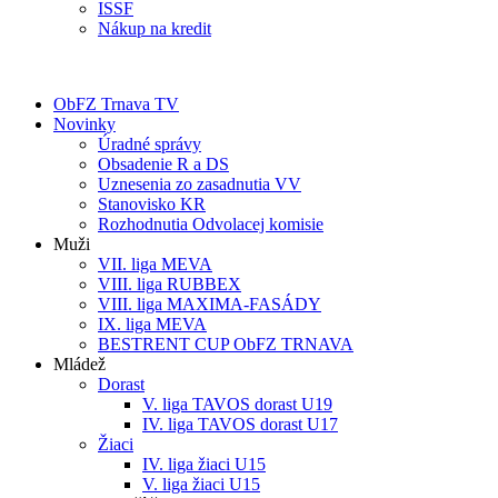
ISSF
Nákup na kredit
ObFZ Trnava TV
Novinky
Úradné správy
Obsadenie R a DS
Uznesenia zo zasadnutia VV
Stanovisko KR
Rozhodnutia Odvolacej komisie
Muži
VII. liga MEVA
VIII. liga RUBBEX
VIII. liga MAXIMA-FASÁDY
IX. liga MEVA
BESTRENT CUP ObFZ TRNAVA
Mládež
Dorast
V. liga TAVOS dorast U19
IV. liga TAVOS dorast U17
Žiaci
IV. liga žiaci U15
V. liga žiaci U15