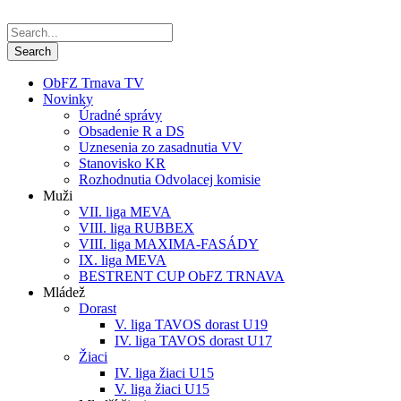
ObFZ Trnava TV
Novinky
Úradné správy
Obsadenie R a DS
Uznesenia zo zasadnutia VV
Stanovisko KR
Rozhodnutia Odvolacej komisie
Muži
VII. liga MEVA
VIII. liga RUBBEX
VIII. liga MAXIMA-FASÁDY
IX. liga MEVA
BESTRENT CUP ObFZ TRNAVA
Mládež
Dorast
V. liga TAVOS dorast U19
IV. liga TAVOS dorast U17
Žiaci
IV. liga žiaci U15
V. liga žiaci U15