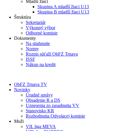
Mladší žiaci
Skupina A mladší žiaci U13
Skupina B mladší žiaci U13
Štruktúra
Sekretariát
Výkonný výbor
Odborné komisie
Dokumenty
Na stiahnutie
Normy
Rozpis súťaží ObFZ Trnava
ISSF
Nákup na kredit
ObFZ Trnava TV
Novinky
Úradné správy
Obsadenie R a DS
Uznesenia zo zasadnutia VV
Stanovisko KR
Rozhodnutia Odvolacej komisie
Muži
VII. liga MEVA