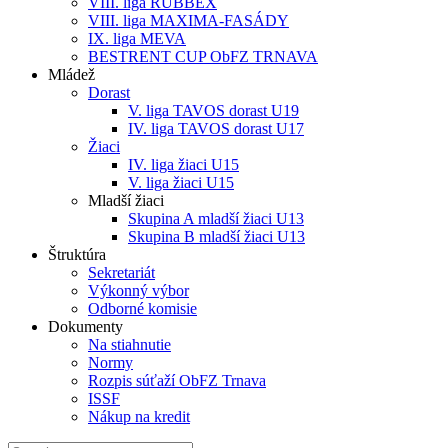
VIII. liga RUBBEX
VIII. liga MAXIMA-FASÁDY
IX. liga MEVA
BESTRENT CUP ObFZ TRNAVA
Mládež
Dorast
V. liga TAVOS dorast U19
IV. liga TAVOS dorast U17
Žiaci
IV. liga žiaci U15
V. liga žiaci U15
Mladší žiaci
Skupina A mladší žiaci U13
Skupina B mladší žiaci U13
Štruktúra
Sekretariát
Výkonný výbor
Odborné komisie
Dokumenty
Na stiahnutie
Normy
Rozpis súťaží ObFZ Trnava
ISSF
Nákup na kredit