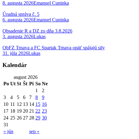
8. augusta 2026
Emanuel Cuninka
Úradná správa č. 5
6. augusta 2026
Emanuel Cuninka
Obsadenie R a DZ zo dňa 3.8.2026
3. augusta 2026
Lukas
ObFZ Trnava a FC Spartak Trnava opäť spájajú sily
31. júla 2026
Lukas
Kalendár
august 2026
Po
Ut
St
Št
Pi
So
Ne
1
2
3
4
5
6
7
8
9
10
11
12
13
14
15
16
17
18
19
20
21
22
23
24
25
26
27
28
29
30
31
« jún
sep »