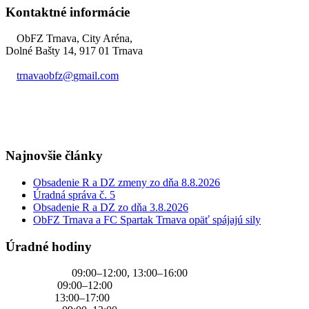
Kontaktné informácie
ObFZ Trnava, City Aréna,
Dolné Bašty 14, 917 01 Trnava
trnavaobfz@
gmail.com
+421 905 637 649
Najnovšie články
Obsadenie R a DZ zmeny zo dňa 8.8.2026
Úradná správa č. 5
Obsadenie R a DZ zo dňa 3.8.2026
ObFZ Trnava a FC Spartak Trnava opäť spájajú sily
Úradné hodiny
PONDELOK
09:00–12:00, 13:00–16:00
UTOROK
09:00–12:00
STREDA
13:00–17:00