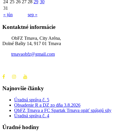
24
25
26
27
28
29
30
31
« jún
sep »
Kontaktné informácie
ObFZ Trnava, City Aréna,
Dolné Bašty 14, 917 01 Trnava
trnavaobfz@
gmail.com
+421 905 637 649
Najnovšie články
Úradná správa č. 5
Obsadenie R a DZ zo dňa 3.8.2026
ObFZ Trnava a FC Spartak Trnava opäť spájajú sily
Úradná správa č. 4
Úradné hodiny