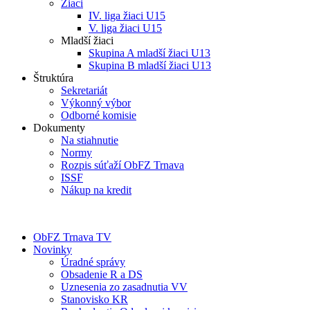
Žiaci
IV. liga žiaci U15
V. liga žiaci U15
Mladší žiaci
Skupina A mladší žiaci U13
Skupina B mladší žiaci U13
Štruktúra
Sekretariát
Výkonný výbor
Odborné komisie
Dokumenty
Na stiahnutie
Normy
Rozpis súťaží ObFZ Trnava
ISSF
Nákup na kredit
ObFZ Trnava TV
Novinky
Úradné správy
Obsadenie R a DS
Uznesenia zo zasadnutia VV
Stanovisko KR