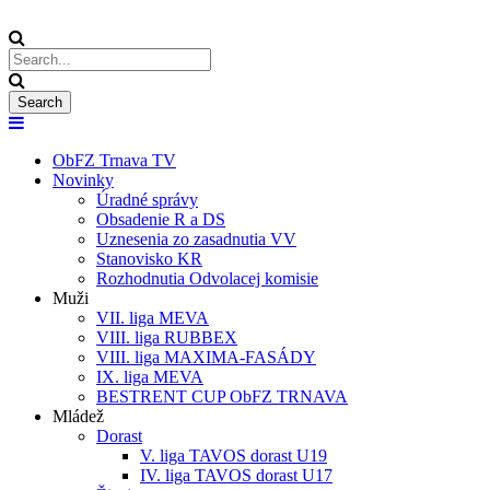
ObFZ Trnava TV
Novinky
Úradné správy
Obsadenie R a DS
Uznesenia zo zasadnutia VV
Stanovisko KR
Rozhodnutia Odvolacej komisie
Muži
VII. liga MEVA
VIII. liga RUBBEX
VIII. liga MAXIMA-FASÁDY
IX. liga MEVA
BESTRENT CUP ObFZ TRNAVA
Mládež
Dorast
V. liga TAVOS dorast U19
IV. liga TAVOS dorast U17