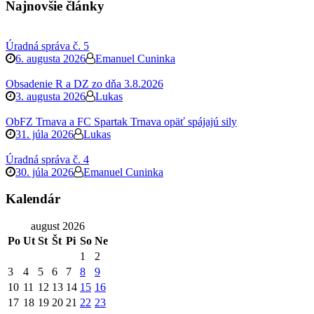
Najnovšie články
Úradná správa č. 5
6. augusta 2026
Emanuel Cuninka
Obsadenie R a DZ zo dňa 3.8.2026
3. augusta 2026
Lukas
ObFZ Trnava a FC Spartak Trnava opäť spájajú sily
31. júla 2026
Lukas
Úradná správa č. 4
30. júla 2026
Emanuel Cuninka
Kalendár
august 2026
Po
Ut
St
Št
Pi
So
Ne
1
2
3
4
5
6
7
8
9
10
11
12
13
14
15
16
17
18
19
20
21
22
23