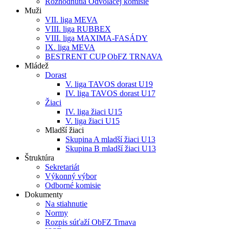
Rozhodnutia Odvolacej komisie
Muži
VII. liga MEVA
VIII. liga RUBBEX
VIII. liga MAXIMA-FASÁDY
IX. liga MEVA
BESTRENT CUP ObFZ TRNAVA
Mládež
Dorast
V. liga TAVOS dorast U19
IV. liga TAVOS dorast U17
Žiaci
IV. liga žiaci U15
V. liga žiaci U15
Mladší žiaci
Skupina A mladší žiaci U13
Skupina B mladší žiaci U13
Štruktúra
Sekretariát
Výkonný výbor
Odborné komisie
Dokumenty
Na stiahnutie
Normy
Rozpis súťaží ObFZ Trnava