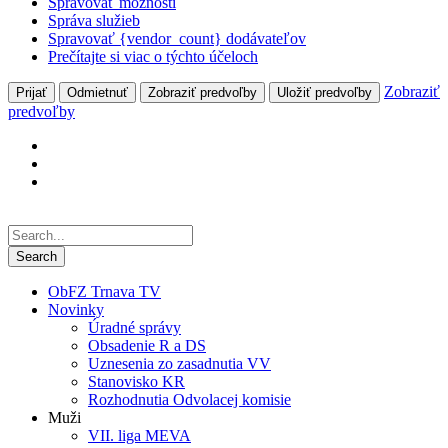
Spravovať možnosti
Správa služieb
Spravovať {vendor_count} dodávateľov
Prečítajte si viac o týchto účeloch
Zobraziť
Prijať
Odmietnuť
Zobraziť predvoľby
Uložiť predvoľby
predvoľby
ObFZ Trnava TV
Novinky
Úradné správy
Obsadenie R a DS
Uznesenia zo zasadnutia VV
Stanovisko KR
Rozhodnutia Odvolacej komisie
Muži
VII. liga MEVA