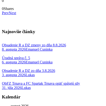
0
0
Shares
Prev
Next
Najnovšie články
Obsadenie R a DZ zmeny zo dňa 8.8.2026
8. augusta 2026
Emanuel Cuninka
Úradná správa č. 5
6. augusta 2026
Emanuel Cuninka
Obsadenie R a DZ zo dňa 3.8.2026
3. augusta 2026
Lukas
ObFZ Trnava a FC Spartak Trnava opäť spájajú sily
31. júla 2026
Lukas
Kalendár
august 2026