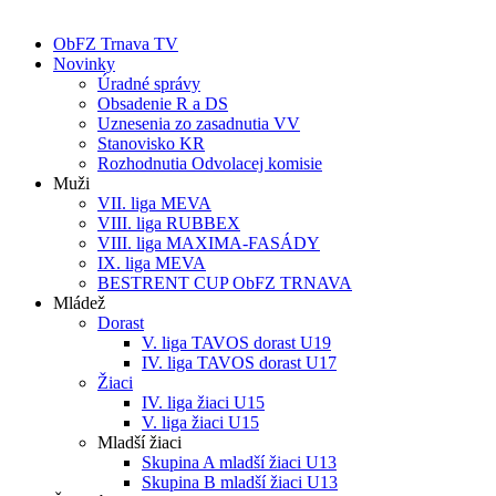
ObFZ Trnava TV
Novinky
Úradné správy
Obsadenie R a DS
Uznesenia zo zasadnutia VV
Stanovisko KR
Rozhodnutia Odvolacej komisie
Muži
VII. liga MEVA
VIII. liga RUBBEX
VIII. liga MAXIMA-FASÁDY
IX. liga MEVA
BESTRENT CUP ObFZ TRNAVA
Mládež
Dorast
V. liga TAVOS dorast U19
IV. liga TAVOS dorast U17
Žiaci
IV. liga žiaci U15
V. liga žiaci U15
Mladší žiaci
Skupina A mladší žiaci U13
Skupina B mladší žiaci U13