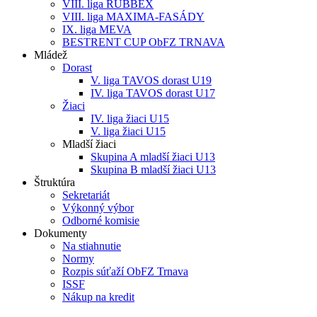
VIII. liga RUBBEX
VIII. liga MAXIMA-FASÁDY
IX. liga MEVA
BESTRENT CUP ObFZ TRNAVA
Mládež
Dorast
V. liga TAVOS dorast U19
IV. liga TAVOS dorast U17
Žiaci
IV. liga žiaci U15
V. liga žiaci U15
Mladší žiaci
Skupina A mladší žiaci U13
Skupina B mladší žiaci U13
Štruktúra
Sekretariát
Výkonný výbor
Odborné komisie
Dokumenty
Na stiahnutie
Normy
Rozpis súťaží ObFZ Trnava
ISSF
Nákup na kredit