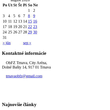
Po
Ut
St
Št
Pi
So
Ne
1
2
3
4
5
6
7
8
9
10
11
12
13
14
15
16
17
18
19
20
21
22
23
24
25
26
27
28
29
30
31
« jún
sep »
Kontaktné informácie
ObFZ Trnava, City Aréna,
Dolné Bašty 14, 917 01 Trnava
trnavaobfz@
gmail.com
+421 905 637 649
Najnovšie články