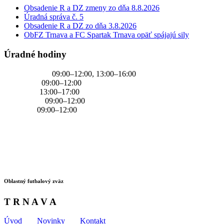
Obsadenie R a DZ zmeny zo dňa 8.8.2026
Úradná správa č. 5
Obsadenie R a DZ zo dňa 3.8.2026
ObFZ Trnava a FC Spartak Trnava opäť spájajú sily
Úradné hodiny
PONDELOK
09:00–12:00, 13:00–16:00
UTOROK
09:00–12:00
STREDA
13:00–17:00
ŠTVRTOK
09:00–12:00
PIATOK
09:00–12:00
Oblastný futbalový zväz
T R N A V A
Úvod
Novinky
Kontakt