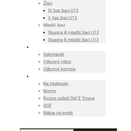
Žiaci
IV. liga žiaci U15
V. liga žiaci U15
Mladší žiaci
Skupina A mladší žiaci U13
Skupina B mladší žiaci U13
ŠTRUKTÚRA
Sekretariát
Výkonný výbor
Odborné komisie
DOKUMENTY
Na stiahnutie
Normy
Rozpis súťaží ObFZ Trnava
ISSF
Nákup na kredit