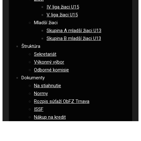
IV. liga žiaci U15
V. liga žiaci U15
Mladší žiaci
Skupina A mladší žiaci U13
Skupina B mladší žiaci U13
Štruktúra
Sekretariát
Výkonný výbor
Odborné komisie
Dokumenty
Na stiahnutie
Normy
Rozpis súťaží ObFZ Trnava
ISSF
Nákup na kredit