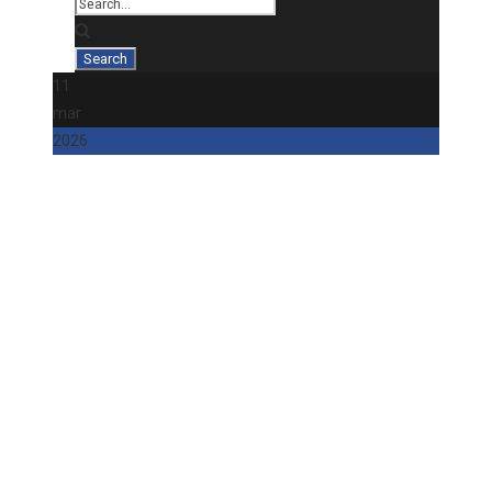
11
mar
2026
Pätnásť
nováčikov
s páskou už
v jarnej časti
Lukas
Novinky