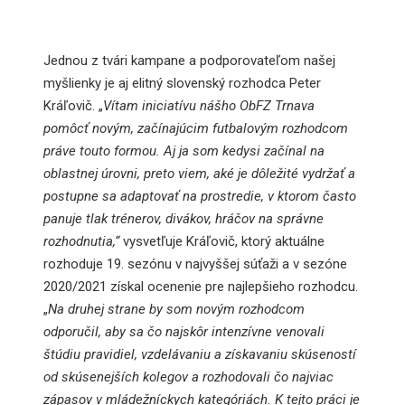
Jednou z tvári kampane a podporovateľom našej
myšlienky je aj elitný slovenský rozhodca Peter
Kráľovič. „
Vítam iniciatívu nášho ObFZ Trnava
pomôcť novým, začínajúcim futbalovým rozhodcom
práve touto formou. Aj ja som kedysi začínal na
oblastnej úrovni, preto viem, aké je dôležité vydržať a
postupne sa adaptovať na prostredie, v ktorom často
panuje tlak trénerov, divákov, hráčov na správne
rozhodnutia,“
vysvetľuje Kráľovič, ktorý aktuálne
rozhoduje 19. sezónu v najvyššej súťaži a v sezóne
2020/2021 získal ocenenie pre najlepšieho rozhodcu.
„
Na druhej strane by som novým rozhodcom
odporučil, aby sa čo najskôr intenzívne venovali
štúdiu pravidiel, vzdelávaniu a získavaniu skúseností
od skúsenejších kolegov a rozhodovali čo najviac
zápasov v mládežníckych kategóriách. K tejto práci je