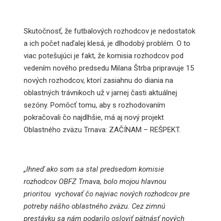
0
Skutočnosť, že futbalových rozhodcov je nedostatok
a ich počet naďalej klesá, je dlhodobý problém. O to
viac potešujúci je fakt, že komisia rozhodcov pod
vedením nového predsedu Milana Štrba pripravuje 15
nových rozhodcov, ktorí zasiahnu do diania na
oblastných trávnikoch už v jarnej časti aktuálnej
sezóny. Pomôcť tomu, aby s rozhodovaním
pokračovali čo najdlhšie, má aj nový projekt
Oblastného zväzu Trnava: ZAČÍNAM – REŠPEKT.
„Ihneď ako som sa stal predsedom komisie
rozhodcov OBFZ Trnava, bolo mojou hlavnou
prioritou vychovať čo najviac nových rozhodcov pre
potreby nášho oblastného zväzu. Cez zimnú
prestávku sa nám podarilo osloviť pätnásť nových