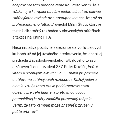
adeptov pre toto náročné remeslo. Preto verím, že aj
vďaka tejto kampani sa nám podarí udržať čo najviac
začínajúcich rozhodcov a postupne ich posúvať až do
profesionálneho futbalu,“
uviedol Milan Štrbo, ktorý je
taktiež dlhoročný rozhodca v slovenských súťažiach
a taktiež na listine FIFA.
Naša iniciatíva pozitívne zarezonovala vo futbalových
kruhoch už od jej úvodného predstavenia, čo ocenil aj
predseda Západoslovenského futbalového zväzu
a zároveň 1.viceprezident SFZ Peter Kováč:
„Veľmi
vítam a oceňujem aktivitu ObFZ Trnava pri procese
etablovania začínajúcich rozhodcov. Každý jeden z
nich je v súčasnom stave poddimenzovanosti
dôležitý pre celé hnutie, a preto si od úvodu
potenciálnej kariéry zaslúžia primeraný rešpekt.
Verím, že táto kampaň môže prispieť k zvýšeniu
počtu arbitrov.“