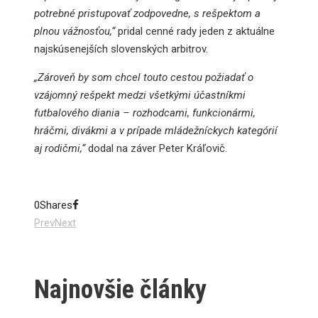
potrebné pristupovať zodpovedne, s rešpektom a
plnou vážnosťou,“
pridal cenné rady jeden z aktuálne
najskúsenejších slovenských arbitrov.
„Zároveň by som chcel touto cestou požiadať o
vzájomný rešpekt medzi všetkými účastníkmi
futbalového diania – rozhodcami, funkcionármi,
hráčmi, divákmi a v prípade mládežníckych kategórií
aj rodičmi,“
dodal na záver Peter Kráľovič.
0
Shares
Prev
Next
Najnovšie články