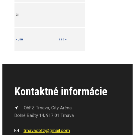
31
« jún
sep »
Kontaktné informácie
ObFZ Trnava, City Aréna,
Dolné Bašty 14, 917 01 Trnava
trnavaobfz@
gmail.com