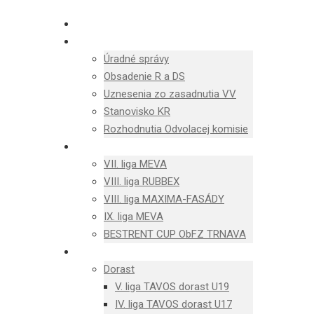
OBFZ TRNAVA TV
NOVINKY
Úradné správy
Obsadenie R a DS
Uznesenia zo zasadnutia VV
Stanovisko KR
Rozhodnutia Odvolacej komisie
MUŽI
VII. liga MEVA
VIII. liga RUBBEX
VIII. liga MAXIMA-FASÁDY
IX. liga MEVA
BESTRENT CUP ObFZ TRNAVA
MLÁDEŽ
Dorast
V. liga TAVOS dorast U19
IV. liga TAVOS dorast U17