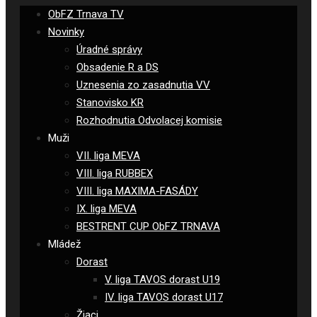
ObFZ Trnava TV
Novinky
Úradné správy
Obsadenie R a DS
Uznesenia zo zasadnutia VV
Stanovisko KR
Rozhodnutia Odvolacej komisie
Muži
VII. liga MEVA
VIII. liga RUBBEX
VIII. liga MAXIMA-FASÁDY
IX. liga MEVA
BESTRENT CUP ObFZ TRNAVA
Mládež
Dorast
V. liga TAVOS dorast U19
IV. liga TAVOS dorast U17
Žiaci