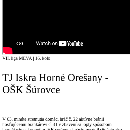
VII. liga MEVA | 16. kolo
TJ Iskra Horné Orešany -
OŠK Šúrovce
V 63. minúte stretnutia domáci hráč č. 22 aktívne bránil
hosťujúcemu brankárovi č. 31 v zbavení sa lopty spôsobom
hraničiacim s kopnutím. HR správne situáciu posúdil situáciu ako