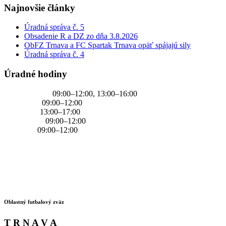
Najnovšie články
Úradná správa č. 5
Obsadenie R a DZ zo dňa 3.8.2026
ObFZ Trnava a FC Spartak Trnava opäť spájajú sily
Úradná správa č. 4
Úradné hodiny
PONDELOK
09:00–12:00, 13:00–16:00
UTOROK
09:00–12:00
STREDA
13:00–17:00
ŠTVRTOK
09:00–12:00
PIATOK
09:00–12:00
Oblastný futbalový zväz
T R N A V A