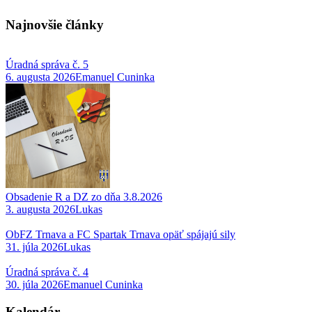
Najnovšie články
Úradná správa č. 5
6. augusta 2026
Emanuel Cuninka
Obsadenie R a DZ zo dňa 3.8.2026
3. augusta 2026
Lukas
ObFZ Trnava a FC Spartak Trnava opäť spájajú sily
31. júla 2026
Lukas
Úradná správa č. 4
30. júla 2026
Emanuel Cuninka
Kalendár