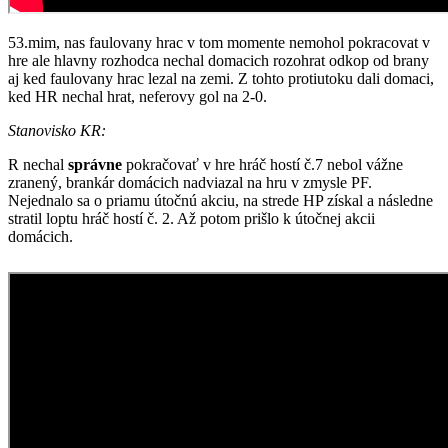
53.mim, nas faulovany hrac v tom momente nemohol pokracovat v
hre ale hlavny rozhodca nechal domacich rozohrat odkop od brany
aj ked faulovany hrac lezal na zemi. Z tohto protiutoku dali domaci,
ked HR nechal hrat, neferovy gol na 2-0.
Stanovisko KR:
R nechal
správne
pokračovať v hre hráč hostí č.7 nebol vážne
zranený, brankár domácich nadviazal na hru v zmysle PF.
Nejednalo sa o priamu útočnú akciu, na strede HP získal a následne
stratil loptu hráč hostí č. 2. Až potom prišlo k útočnej akcii
domácich.