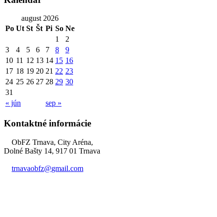
august 2026
Po
Ut
St
Št
Pi
So
Ne
1
2
3
4
5
6
7
8
9
10
11
12
13
14
15
16
17
18
19
20
21
22
23
24
25
26
27
28
29
30
31
« jún
sep »
Kontaktné informácie
ObFZ Trnava, City Aréna,
Dolné Bašty 14, 917 01 Trnava
trnavaobfz@
gmail.com
+421 905 637 649