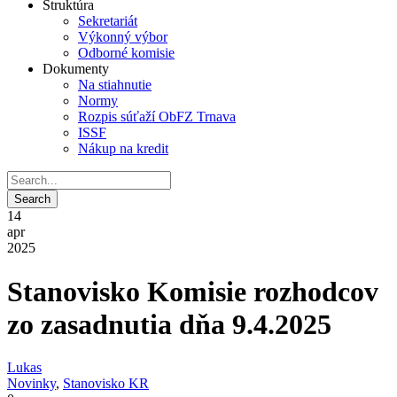
Štruktúra
Sekretariát
Výkonný výbor
Odborné komisie
Dokumenty
Na stiahnutie
Normy
Rozpis súťaží ObFZ Trnava
ISSF
Nákup na kredit
14
apr
2025
Stanovisko Komisie rozhodcov
zo zasadnutia dňa 9.4.2025
Lukas
Novinky
,
Stanovisko KR