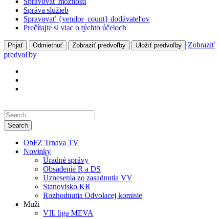
Spravovať možnosti
Správa služieb
Spravovať {vendor_count} dodávateľov
Prečítajte si viac o týchto účeloch
Zobraziť
Prijať
Odmietnuť
Zobraziť predvoľby
Uložiť predvoľby
predvoľby
ObFZ Trnava TV
Novinky
Úradné správy
Obsadenie R a DS
Uznesenia zo zasadnutia VV
Stanovisko KR
Rozhodnutia Odvolacej komisie
Muži
VII. liga MEVA