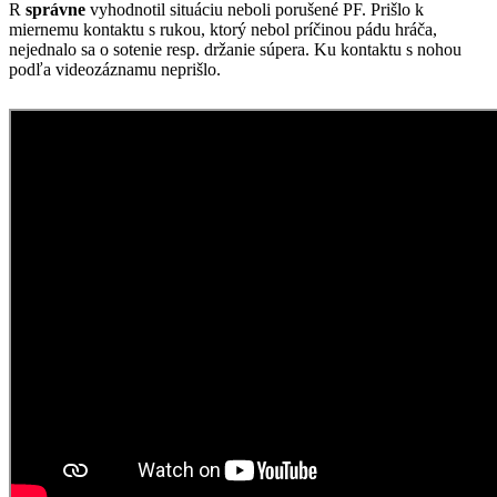
R
správne
vyhodnotil situáciu neboli porušené PF. Prišlo k
miernemu kontaktu s rukou, ktorý nebol príčinou pádu hráča,
nejednalo sa o sotenie resp. držanie súpera. Ku kontaktu s nohou
podľa videozáznamu neprišlo.