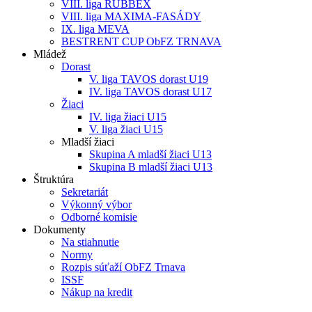
VIII. liga RUBBEX
VIII. liga MAXIMA-FASÁDY
IX. liga MEVA
BESTRENT CUP ObFZ TRNAVA
Mládež
Dorast
V. liga TAVOS dorast U19
IV. liga TAVOS dorast U17
Žiaci
IV. liga žiaci U15
V. liga žiaci U15
Mladší žiaci
Skupina A mladší žiaci U13
Skupina B mladší žiaci U13
Štruktúra
Sekretariát
Výkonný výbor
Odborné komisie
Dokumenty
Na stiahnutie
Normy
Rozpis súťaží ObFZ Trnava
ISSF
Nákup na kredit