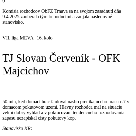
0
Komisia rozhodcov ObFZ Trnava sa na svojom zasadnutí dňa
9.4.2025 zaoberala týmito podnetmi a zaujala nasledovné
stanovisko.
VII. liga MEVA | 16. kolo
TJ Slovan Červeník - OFK
Majcichov
50.min, ked domaci hrac fauloval nasho prenikajuceho hraca c.7 v
domacom pokutovom uzemi. Hlavny rozhodca mal na situaciu
velmi dobry vyhlad a v pokracovani tendencneho rozhodovania
zapasu nezapiskal cisty pokutovy kop.
Stanovisko KR: