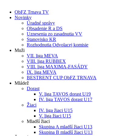
ObFZ Trnava TV
Novinky
Úradné správy
Obsadenie R a DS
Uznesenia zo zasadnutia VV
Stanovisko KR
Rozhodnutia Odvolacej komisie
Muži
VII. liga MEVA
VIII. liga RUBBEX
VIII. liga MAXIMA-FASÁDY
IX. liga MEVA
BESTRENT CUP ObFZ TRNAVA
Mládež
Dorast
V. liga TAVOS dorast U19
IV. liga TAVOS dorast U17
Žiaci
IV. liga žiaci U15
V. liga žiaci U15
Mladší žiaci
Skupina A mladší žiaci U13
Skupina B mladší žiaci U13