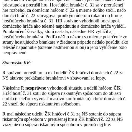
priestupok a prerušil hru. Hosťujúci brankár č. 31 sa v prerušenej
hre rozbehol za domácim hráčom č. 22 a mierne doňho strčil, načo
domáci hráč č. 22 zareagoval prudkým úderom rukami do hrude
hosťujúceho brankára č. 31. HR správne vyhodnotil priestupok
domáceho hráča ako telesné napadnutie a domáceho hráča vylúčil.
Po ukončení šarvátky, ktorá nastala, následne HR vylúčil aj
hosťujúceho brankára. Podľa nášho názoru sa mierne postrčenie zo
strany hosťujúceho brankára v žiadnom prípade nedalo posúdiť ako
telesné napadnutie (sotenie nadmernou silou) a jeho vylúčenie bolo
neoprávnené.
Stanovisko KR:
R správne prerušil hru a mal udeliť ŽK hráčovi domácich č.22 za
NS aktívne prekážanie brankárovi v zbavovaní sa lopty.
Následne R
nesprávne
vyhodnotil situáciu a udelil hráčom
ČK.
Hráč hostí č. 31 sotil do súpera riskantným spôsobom do oblasti
chrbta (s cieľom vyvolať masovú konfrontáciu) a hráč domácich č.
22 vrazil do súpera riskantným spôsobom.
R mal následne udeliť ŽK hráčovi č 31 za NS sotenie do súpera
riskantným spôsobom v prerušenej hre a ŽK hráčovi č. 22 za NS
vrazenie do súpera riskantným spôsobom v prerušenej hre.