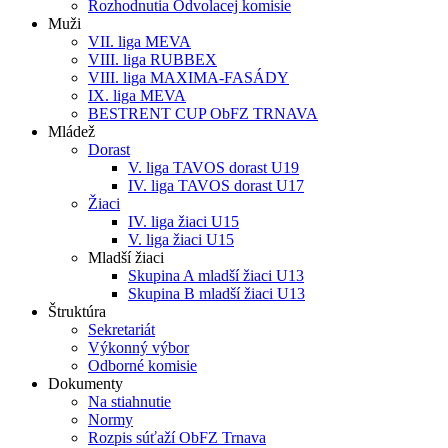
Rozhodnutia Odvolacej komisie
Muži
VII. liga MEVA
VIII. liga RUBBEX
VIII. liga MAXIMA-FASÁDY
IX. liga MEVA
BESTRENT CUP ObFZ TRNAVA
Mládež
Dorast
V. liga TAVOS dorast U19
IV. liga TAVOS dorast U17
Žiaci
IV. liga žiaci U15
V. liga žiaci U15
Mladší žiaci
Skupina A mladší žiaci U13
Skupina B mladší žiaci U13
Štruktúra
Sekretariát
Výkonný výbor
Odborné komisie
Dokumenty
Na stiahnutie
Normy
Rozpis súťaží ObFZ Trnava