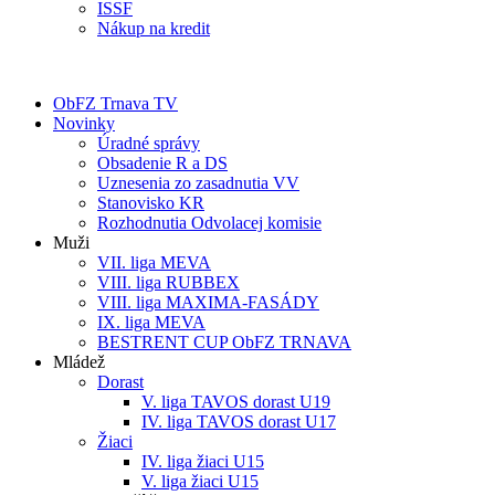
ISSF
Nákup na kredit
ObFZ Trnava TV
Novinky
Úradné správy
Obsadenie R a DS
Uznesenia zo zasadnutia VV
Stanovisko KR
Rozhodnutia Odvolacej komisie
Muži
VII. liga MEVA
VIII. liga RUBBEX
VIII. liga MAXIMA-FASÁDY
IX. liga MEVA
BESTRENT CUP ObFZ TRNAVA
Mládež
Dorast
V. liga TAVOS dorast U19
IV. liga TAVOS dorast U17
Žiaci
IV. liga žiaci U15
V. liga žiaci U15