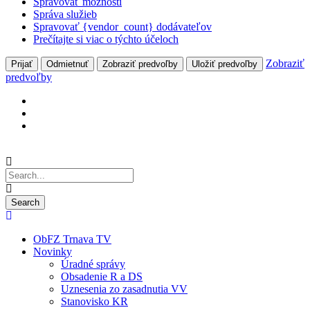
Spravovať možnosti
Správa služieb
Spravovať {vendor_count} dodávateľov
Prečítajte si viac o týchto účeloch
Zobraziť
Prijať
Odmietnuť
Zobraziť predvoľby
Uložiť predvoľby
predvoľby
ObFZ Trnava TV
Novinky
Úradné správy
Obsadenie R a DS
Uznesenia zo zasadnutia VV
Stanovisko KR