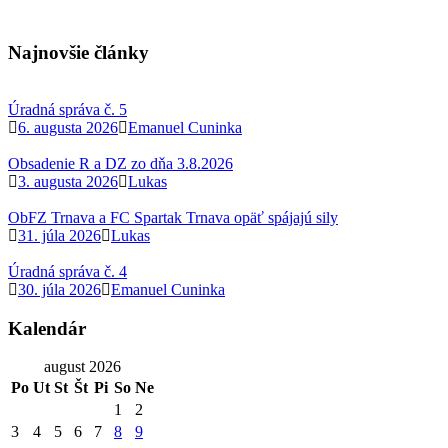
Najnovšie články
Úradná správa č. 5
6. augusta 2026
Emanuel Cuninka
Obsadenie R a DZ zo dňa 3.8.2026
3. augusta 2026
Lukas
ObFZ Trnava a FC Spartak Trnava opäť spájajú sily
31. júla 2026
Lukas
Úradná správa č. 4
30. júla 2026
Emanuel Cuninka
Kalendár
august 2026
Po
Ut
St
Št
Pi
So
Ne
1
2
3
4
5
6
7
8
9