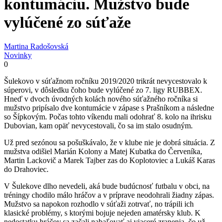
kontumáciu. Mužstvo bude
vylúčené zo súťaže
Martina Radošovská
Novinky
0
Šulekovo v súťažnom ročníku 2019/2020 trikrát nevycestovalo k
súperovi, v dôsledku čoho bude vylúčené zo 7. ligy RUBBEX.
Hneď v dvoch úvodných kolách nového súťažného ročníka si
mužstvo pripísalo dve kontumácie v zápase s Prašníkom a následne
so Šípkovým. Počas tohto víkendu mali odohrať 8. kolo na ihrisku
Dubovian, kam opäť nevycestovali, čo sa im stalo osudným.
Už pred sezónou sa pošuškávalo, že v klube nie je dobrá situácia. Z
mužstva odišiel Marián Kolony a Matej Kubatka do Červeníka,
Martin Lackovič a Marek Tajber zas do Koplotoviec a Lukáš Karas
do Drahoviec.
V Šulekove dlho nevedeli, aká bude budúcnosť futbalu v obci, na
tréningy chodilo málo hráčov a v príprave neodohrali žiadny zápas.
Mužstvo sa napokon rozhodlo v súťaži zotrvať, no trápili ich
klasické problémy, s ktorými bojuje nejeden amatérsky klub. K
nedostatku hráčov sa začali nabaľovať aj viaceré zranenia, čo už