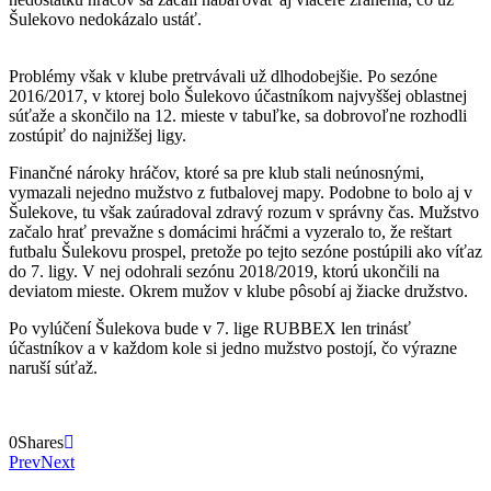
Šulekovo nedokázalo ustáť.
Problémy však v klube pretrvávali už dlhodobejšie. Po sezóne
2016/2017, v ktorej bolo Šulekovo účastníkom najvyššej oblastnej
súťaže a skončilo na 12. mieste v tabuľke, sa dobrovoľne rozhodli
zostúpiť do najnižšej ligy.
Finančné nároky hráčov, ktoré sa pre klub stali neúnosnými,
vymazali nejedno mužstvo z futbalovej mapy. Podobne to bolo aj v
Šulekove, tu však zaúradoval zdravý rozum v správny čas. Mužstvo
začalo hrať prevažne s domácimi hráčmi a vyzeralo to, že reštart
futbalu Šulekovu prospel, pretože po tejto sezóne postúpili ako víťaz
do 7. ligy. V nej odohrali sezónu 2018/2019, ktorú ukončili na
deviatom mieste. Okrem mužov v klube pôsobí aj žiacke družstvo.
Po vylúčení Šulekova bude v 7. lige RUBBEX len trinásť
účastníkov a v každom kole si jedno mužstvo postojí, čo výrazne
naruší súťaž.
0
Shares
Prev
Next