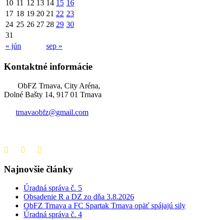
10
11
12
13
14
15
16
17
18
19
20
21
22
23
24
25
26
27
28
29
30
31
« jún
sep »
Kontaktné informácie
ObFZ Trnava, City Aréna,
Dolné Bašty 14, 917 01 Trnava
trnavaobfz@
gmail.com
+421 905 637 649
Najnovšie články
Úradná správa č. 5
Obsadenie R a DZ zo dňa 3.8.2026
ObFZ Trnava a FC Spartak Trnava opäť spájajú sily
Úradná správa č. 4