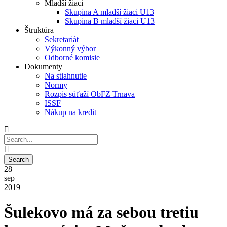
Mladší žiaci
Skupina A mladší žiaci U13
Skupina B mladší žiaci U13
Štruktúra
Sekretariát
Výkonný výbor
Odborné komisie
Dokumenty
Na stiahnutie
Normy
Rozpis súťaží ObFZ Trnava
ISSF
Nákup na kredit
28
sep
2019
Šulekovo má za sebou tretiu