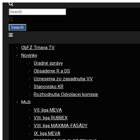
ObFZ Trnava TV
Novinky
Úradné správy
Obsadenie R a DS
Uznesenia zo zasadnutia VV
Stanovisko KR
Rozhodnutia Odvolacej komisie
Muži
VII. liga MEVA
VIII. liga RUBBEX
VIII. liga MAXIMA-FASÁDY
IX. liga MEVA