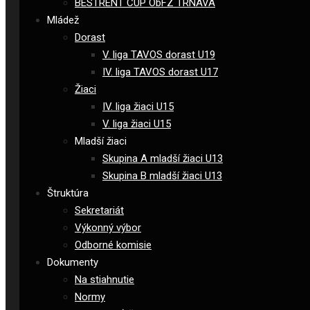
BESTRENT CUP ObFZ TRNAVA
Mládež
Dorast
V. liga TAVOS dorast U19
IV. liga TAVOS dorast U17
Žiaci
IV. liga žiaci U15
V. liga žiaci U15
Mladší žiaci
Skupina A mladší žiaci U13
Skupina B mladší žiaci U13
Štruktúra
Sekretariát
Výkonný výbor
Odborné komisie
Dokumenty
Na stiahnutie
Normy