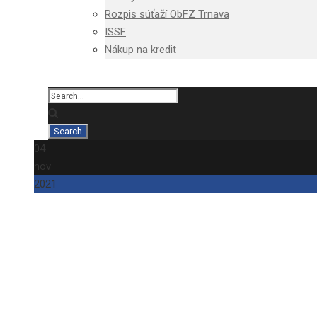
Rozpis súťaží ObFZ Trnava
ISSF
Nákup na kredit
04
nov
2021
Úradná správa č. 1
Emanuel Cuninka
Novinky
,
Úradné správy 2021/2022
0