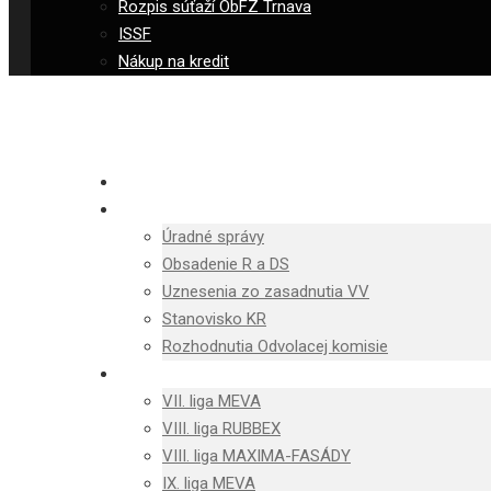
Rozpis súťaží ObFZ Trnava
ISSF
Nákup na kredit
OBFZ TRNAVA TV
NOVINKY
Úradné správy
Obsadenie R a DS
Uznesenia zo zasadnutia VV
Stanovisko KR
Rozhodnutia Odvolacej komisie
MUŽI
VII. liga MEVA
VIII. liga RUBBEX
VIII. liga MAXIMA-FASÁDY
IX. liga MEVA