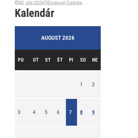
30. júla 2026
Emanuel Cuninka
Kalendár
AUGUST 2026
PO
UT
ST
ŠT
PI
SO
NE
1
2
3
4
5
6
7
8
9