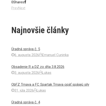
0
Shares
Prev
Next
Najnovšie články
Úradná správa č. 5
6. augusta 2026
Emanuel Cuninka
Obsadenie R a DZ zo dňa 3.8.2026
3. augusta 2026
Lukas
ObFZ Trnava a FC Spartak Trnava opäť spájajú sily
31. júla 2026
Lukas
Úradná správa č. 4