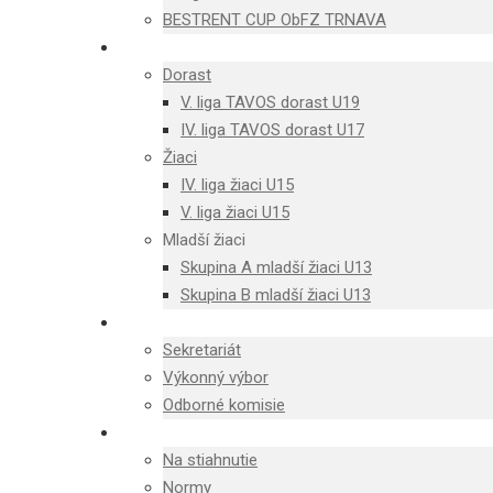
BESTRENT CUP ObFZ TRNAVA
MLÁDEŽ
Dorast
V. liga TAVOS dorast U19
IV. liga TAVOS dorast U17
Žiaci
IV. liga žiaci U15
V. liga žiaci U15
Mladší žiaci
Skupina A mladší žiaci U13
Skupina B mladší žiaci U13
ŠTRUKTÚRA
Sekretariát
Výkonný výbor
Odborné komisie
DOKUMENTY
Na stiahnutie
Normy