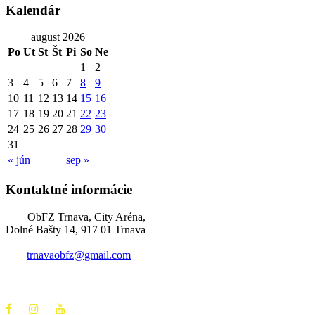
Kalendár
august 2026
Po
Ut
St
Št
Pi
So
Ne
1
2
3
4
5
6
7
8
9
10
11
12
13
14
15
16
17
18
19
20
21
22
23
24
25
26
27
28
29
30
31
« jún
sep »
Kontaktné informácie
ObFZ Trnava, City Aréna,
Dolné Bašty 14, 917 01 Trnava
trnavaobfz@
gmail.com
+421 905 637 649