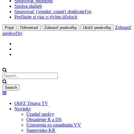
Spravovať možnosti
Správa služieb
Spravovať {vendor_count} dodávateľov
Prečítajte si viac o týchto účeloch
Zobraziť
Prijať
Odmietnuť
Zobraziť predvoľby
Uložiť predvoľby
predvoľby
ObFZ Trnava TV
Novinky
Úradné správy
Obsadenie R a DS
Uznesenia zo zasadnutia VV
Stanovisko KR