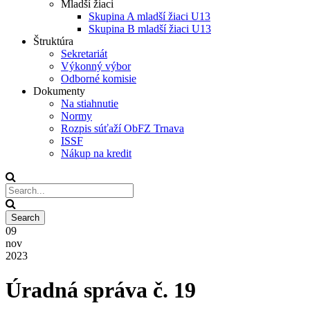
Mladší žiaci
Skupina A mladší žiaci U13
Skupina B mladší žiaci U13
Štruktúra
Sekretariát
Výkonný výbor
Odborné komisie
Dokumenty
Na stiahnutie
Normy
Rozpis súťaží ObFZ Trnava
ISSF
Nákup na kredit
09
nov
2023
Úradná správa č. 19