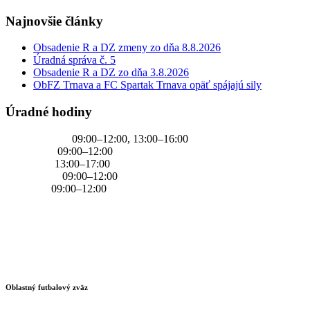
Najnovšie články
Obsadenie R a DZ zmeny zo dňa 8.8.2026
Úradná správa č. 5
Obsadenie R a DZ zo dňa 3.8.2026
ObFZ Trnava a FC Spartak Trnava opäť spájajú sily
Úradné hodiny
PONDELOK
09:00–12:00, 13:00–16:00
UTOROK
09:00–12:00
STREDA
13:00–17:00
ŠTVRTOK
09:00–12:00
PIATOK
09:00–12:00
Oblastný futbalový zväz