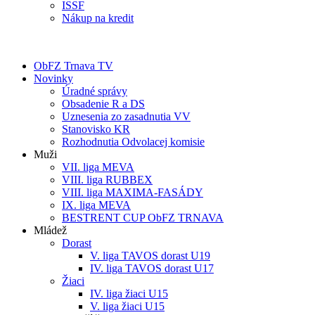
ISSF
Nákup na kredit
ObFZ Trnava TV
Novinky
Úradné správy
Obsadenie R a DS
Uznesenia zo zasadnutia VV
Stanovisko KR
Rozhodnutia Odvolacej komisie
Muži
VII. liga MEVA
VIII. liga RUBBEX
VIII. liga MAXIMA-FASÁDY
IX. liga MEVA
BESTRENT CUP ObFZ TRNAVA
Mládež
Dorast
V. liga TAVOS dorast U19
IV. liga TAVOS dorast U17
Žiaci
IV. liga žiaci U15
V. liga žiaci U15