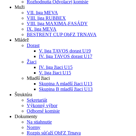
Rozhodnutia Odvolacej komisie
Muži
VII. liga MEVA
VIII. liga RUBBEX
VIII. liga MAXIMA-FASÁDY
IX. liga MEVA
BESTRENT CUP ObFZ TRNAVA
Mládež
Dorast
V. liga TAVOS dorast U19
IV. liga TAVOS dorast U17
Žiaci
IV. liga žiaci U15
V. liga žiaci U15
Mladší žiaci
Skupina A mladší žiaci U13
Skupina B mladší žiaci U13
Štruktúra
Sekretariát
Výkonný výbor
Odborné komisie
Dokumenty
Na stiahnutie
Normy
Rozpis súťaží ObFZ Trnava