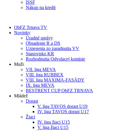
ISSF
Nákup na kredit
ObFZ Trnava TV
Novinky
Úradné správy
Obsadenie R a DS
Uznesenia zo zasadnutia VV
Stanovisko KR
Rozhodnutia Odvolacej komisie
Muži
VII. liga MEVA
VIII. liga RUBBEX
VIII. liga MAXIMA-FASÁDY
IX. liga MEVA
BESTRENT CUP ObFZ TRNAVA
Mládež
Dorast
V. liga TAVOS dorast U19
IV. liga TAVOS dorast U17
Žiaci
IV. liga žiaci U15
V. liga žiaci U15