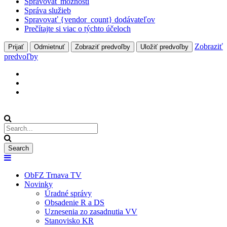
Spravovať možnosti
Správa služieb
Spravovať {vendor_count} dodávateľov
Prečítajte si viac o týchto účeloch
Zobraziť
Prijať
Odmietnuť
Zobraziť predvoľby
Uložiť predvoľby
predvoľby
ObFZ Trnava TV
Novinky
Úradné správy
Obsadenie R a DS
Uznesenia zo zasadnutia VV
Stanovisko KR