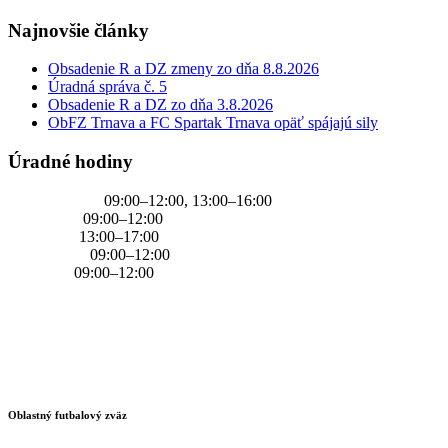
Najnovšie články
Obsadenie R a DZ zmeny zo dňa 8.8.2026
Úradná správa č. 5
Obsadenie R a DZ zo dňa 3.8.2026
ObFZ Trnava a FC Spartak Trnava opäť spájajú sily
Úradné hodiny
PONDELOK
09:00–12:00, 13:00–16:00
UTOROK
09:00–12:00
STREDA
13:00–17:00
ŠTVRTOK
09:00–12:00
PIATOK
09:00–12:00
Oblastný futbalový zväz