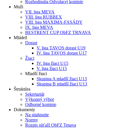
Rozhodnutia Odvolacej komisie
Muži
VII. liga MEVA
VIII. liga RUBBEX
VIII. liga MAXIMA-FASÁDY
IX. liga MEVA
BESTRENT CUP ObFZ TRNAVA
Mládež
Dorast
V. liga TAVOS dorast U19
IV. liga TAVOS dorast U17
Žiaci
IV. liga žiaci U15
V. liga žiaci U15
Mladší žiaci
Skupina A mladší žiaci U13
Skupina B mladší žiaci U13
Štruktúra
Sekretariát
Výkonný výbor
Odborné komisie
Dokumenty
Na stiahnutie
Normy
Rozpis súťaží ObFZ Trnava