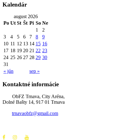
Kalendár
august 2026
Po
Ut
St
Št
Pi
So
Ne
1
2
3
4
5
6
7
8
9
10
11
12
13
14
15
16
17
18
19
20
21
22
23
24
25
26
27
28
29
30
31
« jún
sep »
Kontaktné informácie
ObFZ Trnava, City Aréna,
Dolné Bašty 14, 917 01 Trnava
trnavaobfz@
gmail.com
+421 905 637 649