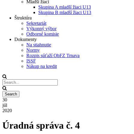
Mladší žiaci
Skupina A mladší žiaci U13
Skupina B mladší žiaci U13
Štruktúra
Sekretariát
Výkonný výbor
Odborné komisie
Dokumenty
Na stiahnutie
Normy
Rozpis súťaží ObFZ Trnava
ISSF
Nákup na kredit
30
júl
2020
Úradná správa č. 4