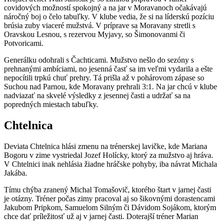
covidových možností spokojný a na jar v Moravanoch očakávajú
náročný boj o čelo tabuľky. V klube vedia, že si na líderskú pozíciu
brúsia zuby viaceré mužstvá. V príprave sa Moravany stretli s
Oravskou Lesnou, s rezervou Myjavy, so Šimonovanmi či
Potvoricami.
Generálku odohrali s Čachticami. Mužstvo nešlo do sezóny s
prehnanými ambíciami, no jesenná časť sa im veľmi vydarila a ešte
nepocítili trpkú chuť prehry. Tá prišla až v pohárovom zápase so
Suchou nad Parnou, kde Moravany prehrali 3:1. Na jar chcú v klube
nadviazať na skvelé výsledky z jesennej časti a udržať sa na
popredných miestach tabuľky.
Chtelnica
Deviata Chtelnica hlási zmenu na trénerskej lavičke, kde Mariana
Bogoru v zime vystriedal Jozef Holícky, ktorý za mužstvo aj hráva.
V Chtelnici inak nehlásia žiadne hráčske pohyby, iba návrat Michala
Jakába.
Tímu chýba zranený Michal Tomašovič, ktorého štart v jarnej časti
je otázny. Tréner počas zimy pracoval aj so šikovnými dorastencami
Jakubom Pripkom, Samuelom Silným či Dávidom Sojákom, ktorým
chce dať príležitosť už aj v jarnej časti. Doterajší tréner Marian