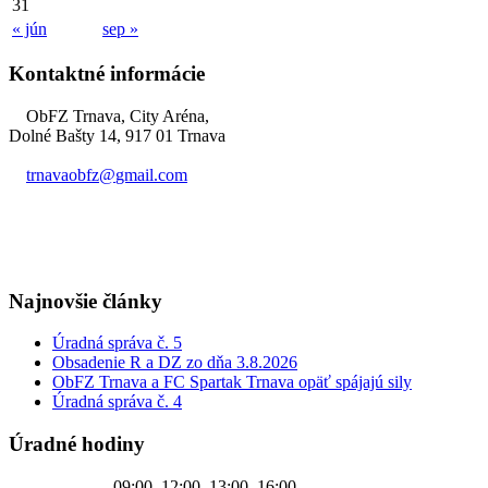
31
« jún
sep »
Kontaktné informácie
ObFZ Trnava, City Aréna,
Dolné Bašty 14, 917 01 Trnava
trnavaobfz@
gmail.com
+421 905 637 649
Najnovšie články
Úradná správa č. 5
Obsadenie R a DZ zo dňa 3.8.2026
ObFZ Trnava a FC Spartak Trnava opäť spájajú sily
Úradná správa č. 4
Úradné hodiny
PONDELOK
09:00–12:00, 13:00–16:00