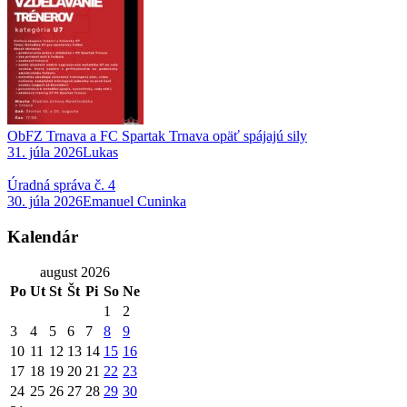
ObFZ Trnava a FC Spartak Trnava opäť spájajú sily
31. júla 2026
Lukas
Úradná správa č. 4
30. júla 2026
Emanuel Cuninka
Kalendár
august 2026
Po
Ut
St
Št
Pi
So
Ne
1
2
3
4
5
6
7
8
9
10
11
12
13
14
15
16
17
18
19
20
21
22
23
24
25
26
27
28
29
30