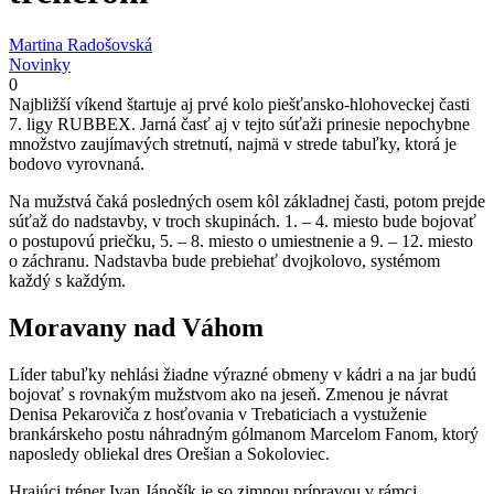
Martina Radošovská
Novinky
0
Najbližší víkend štartuje aj prvé kolo piešťansko-hlohoveckej časti
7. ligy RUBBEX. Jarná časť aj v tejto súťaži prinesie nepochybne
množstvo zaujímavých stretnutí, najmä v strede tabuľky, ktorá je
bodovo vyrovnaná.
Na mužstvá čaká posledných osem kôl základnej časti, potom prejde
súťaž do nadstavby, v troch skupinách. 1. – 4. miesto bude bojovať
o postupovú priečku, 5. – 8. miesto o umiestnenie a 9. – 12. miesto
o záchranu. Nadstavba bude prebiehať dvojkolovo, systémom
každý s každým.
Moravany nad Váhom
Líder tabuľky nehlási žiadne výrazné obmeny v kádri a na jar budú
bojovať s rovnakým mužstvom ako na jeseň. Zmenou je návrat
Denisa Pekaroviča z hosťovania v Trebaticiach a vystuženie
brankárskeho postu náhradným gólmanom Marcelom Fanom, ktorý
naposledy obliekal dres Orešian a Sokoloviec.
Hrajúci tréner Ivan Jánošík je so zimnou prípravou v rámci