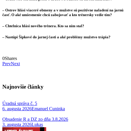
– Ostrov hlási viaceré obmeny a v mužstve sú pozitívne naladení na jarnú
časť. O aké umiestnenie chcú zabojovať a kto trénersky vedie tím?
– Chtelnica hlási nového trénera. Kto sa ním stal?
– Nastúpi Šípkové do jarnej časti a aké problémy mužstvo trápia?
0
Shares
Prev
Next
Najnovšie články
Úradná správa č. 5
6. augusta 2026
Emanuel Cuninka
Obsadenie R a DZ zo dňa 3.8.2026
3. augusta 2026
Lukas