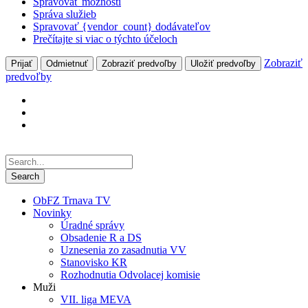
Spravovať možnosti
Správa služieb
Spravovať {vendor_count} dodávateľov
Prečítajte si viac o týchto účeloch
Zobraziť
Prijať
Odmietnuť
Zobraziť predvoľby
Uložiť predvoľby
predvoľby
ObFZ Trnava TV
Novinky
Úradné správy
Obsadenie R a DS
Uznesenia zo zasadnutia VV
Stanovisko KR
Rozhodnutia Odvolacej komisie
Muži
VII. liga MEVA