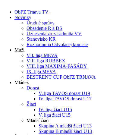
ObFZ Trnava TV
Novinky
Úradné správy
Obsadenie R a DS
Uznesenia zo zasadnutia VV
Stanovisko KR
Rozhodnutia Odvolacej komisie
Muži
VII. liga MEVA
VIII. liga RUBBEX
VIII. liga MAXIMA-FASÁDY
IX. liga MEVA
BESTRENT CUP ObFZ TRNAVA
Mládež
Dorast
V. liga TAVOS dorast U19
IV. liga TAVOS dorast U17
Žiaci
IV. liga žiaci U15
V. liga žiaci U15
Mladší žiaci
Skupina A mladší žiaci U13
Skupina B mladší žiaci U13