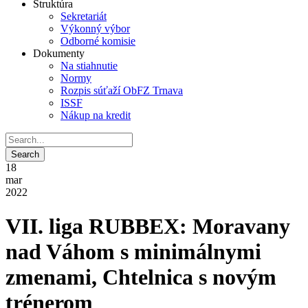
Štruktúra
Sekretariát
Výkonný výbor
Odborné komisie
Dokumenty
Na stiahnutie
Normy
Rozpis súťaží ObFZ Trnava
ISSF
Nákup na kredit
18
mar
2022
VII. liga RUBBEX: Moravany
nad Váhom s minimálnymi
zmenami, Chtelnica s novým
trénerom