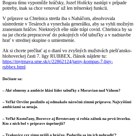
Bogora tímu vypomôže hráčsky, Jozef Holícky nastúpi v prípade
potreby, inak sa chce venovať už len trénerskej funkcii.
V príprave sa Chtelnica stretla iba s Naháčom, absolvovala
sústredenie v Tesároch a vynechala generálku, aby sa vyhli možným
zraneniam hráčov. Niektorých ešte stále trápi covid. Chtelnica by sa
na jar chcela prepracovať do pokojných vôd tabuľky a v nadstavbe
hrať v strednej skupine o umiestnenie.
Ak si chcete prečítať aj o dianí vo zvyšných mužstvách piešťansko-
hlohoveckej časti 7. ligy RUBBEX, článok nájdete tu:
https://mytrnava.sme.sk/c/22862124/jarny-kompas-7-ligy-
rubbex.html
Dočítate sa:
– Aké obmeny a ambície hlási líder tabuľky z Moravian nad Váhom?
– Veľké Orvište posilnilo aj odmakalo náročnú zimnú prípravu. Najvyššími
ambíciami sa netaja.
– Veľké Kostoľany, Borovce aj Brestovany si robia zálusk na prvú štvorku.
Kto z nich bol v príprave úspešnejší?
– Trakovice cez zimu prišli o hráčov. Podarilo sa im ich nahradiť?