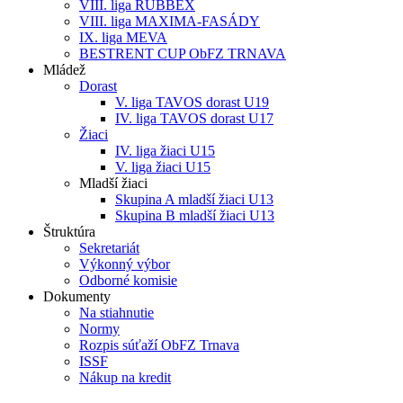
VIII. liga RUBBEX
VIII. liga MAXIMA-FASÁDY
IX. liga MEVA
BESTRENT CUP ObFZ TRNAVA
Mládež
Dorast
V. liga TAVOS dorast U19
IV. liga TAVOS dorast U17
Žiaci
IV. liga žiaci U15
V. liga žiaci U15
Mladší žiaci
Skupina A mladší žiaci U13
Skupina B mladší žiaci U13
Štruktúra
Sekretariát
Výkonný výbor
Odborné komisie
Dokumenty
Na stiahnutie
Normy
Rozpis súťaží ObFZ Trnava
ISSF
Nákup na kredit