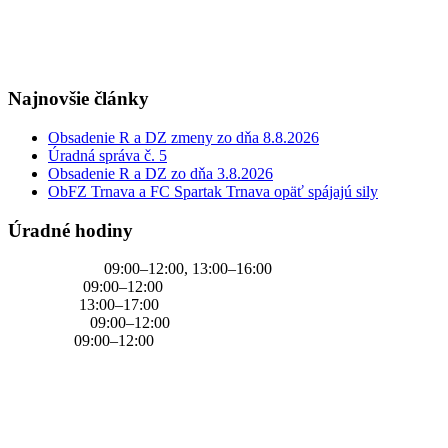
+421 905 637 649
Najnovšie články
Obsadenie R a DZ zmeny zo dňa 8.8.2026
Úradná správa č. 5
Obsadenie R a DZ zo dňa 3.8.2026
ObFZ Trnava a FC Spartak Trnava opäť spájajú sily
Úradné hodiny
PONDELOK
09:00–12:00, 13:00–16:00
UTOROK
09:00–12:00
STREDA
13:00–17:00
ŠTVRTOK
09:00–12:00
PIATOK
09:00–12:00