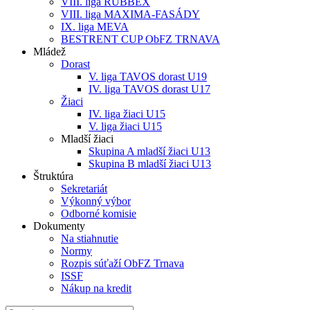
VIII. liga RUBBEX
VIII. liga MAXIMA-FASÁDY
IX. liga MEVA
BESTRENT CUP ObFZ TRNAVA
Mládež
Dorast
V. liga TAVOS dorast U19
IV. liga TAVOS dorast U17
Žiaci
IV. liga žiaci U15
V. liga žiaci U15
Mladší žiaci
Skupina A mladší žiaci U13
Skupina B mladší žiaci U13
Štruktúra
Sekretariát
Výkonný výbor
Odborné komisie
Dokumenty
Na stiahnutie
Normy
Rozpis súťaží ObFZ Trnava
ISSF
Nákup na kredit