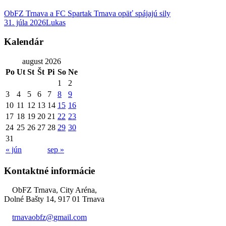
ObFZ Trnava a FC Spartak Trnava opäť spájajú sily
31. júla 2026
Lukas
Kalendár
august 2026
Po
Ut
St
Št
Pi
So
Ne
1
2
3
4
5
6
7
8
9
10
11
12
13
14
15
16
17
18
19
20
21
22
23
24
25
26
27
28
29
30
31
« jún
sep »
Kontaktné informácie
ObFZ Trnava, City Aréna,
Dolné Bašty 14, 917 01 Trnava
trnavaobfz@
gmail.com