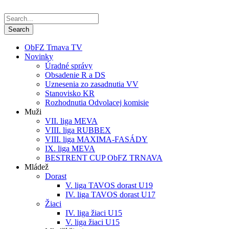
ObFZ Trnava TV
Novinky
Úradné správy
Obsadenie R a DS
Uznesenia zo zasadnutia VV
Stanovisko KR
Rozhodnutia Odvolacej komisie
Muži
VII. liga MEVA
VIII. liga RUBBEX
VIII. liga MAXIMA-FASÁDY
IX. liga MEVA
BESTRENT CUP ObFZ TRNAVA
Mládež
Dorast
V. liga TAVOS dorast U19
IV. liga TAVOS dorast U17
Žiaci
IV. liga žiaci U15
V. liga žiaci U15