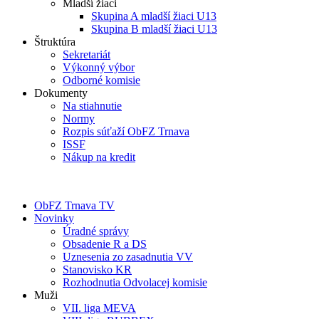
Mladší žiaci
Skupina A mladší žiaci U13
Skupina B mladší žiaci U13
Štruktúra
Sekretariát
Výkonný výbor
Odborné komisie
Dokumenty
Na stiahnutie
Normy
Rozpis súťaží ObFZ Trnava
ISSF
Nákup na kredit
ObFZ Trnava TV
Novinky
Úradné správy
Obsadenie R a DS
Uznesenia zo zasadnutia VV
Stanovisko KR
Rozhodnutia Odvolacej komisie
Muži
VII. liga MEVA