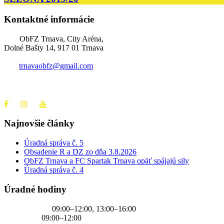
Kontaktné informácie
ObFZ Trnava, City Aréna,
Dolné Bašty 14, 917 01 Trnava
trnavaobfz@
gmail.com
+421 905 637 649
Najnovšie články
Úradná správa č. 5
Obsadenie R a DZ zo dňa 3.8.2026
ObFZ Trnava a FC Spartak Trnava opäť spájajú sily
Úradná správa č. 4
Úradné hodiny
PONDELOK
09:00–12:00, 13:00–16:00
UTOROK
09:00–12:00