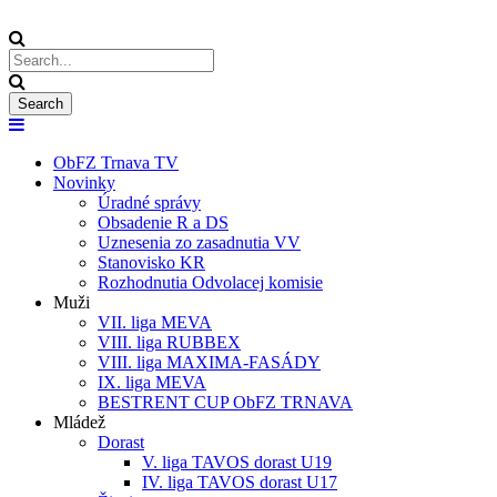
ObFZ Trnava TV
Novinky
Úradné správy
Obsadenie R a DS
Uznesenia zo zasadnutia VV
Stanovisko KR
Rozhodnutia Odvolacej komisie
Muži
VII. liga MEVA
VIII. liga RUBBEX
VIII. liga MAXIMA-FASÁDY
IX. liga MEVA
BESTRENT CUP ObFZ TRNAVA
Mládež
Dorast
V. liga TAVOS dorast U19
IV. liga TAVOS dorast U17