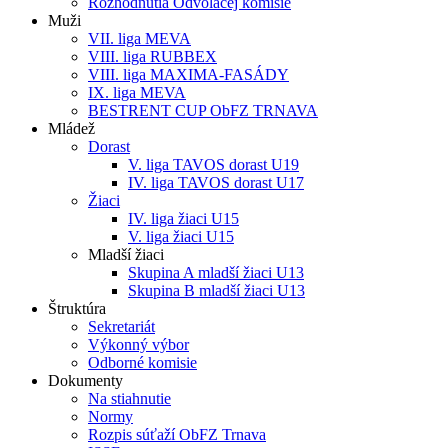
Rozhodnutia Odvolacej komisie
Muži
VII. liga MEVA
VIII. liga RUBBEX
VIII. liga MAXIMA-FASÁDY
IX. liga MEVA
BESTRENT CUP ObFZ TRNAVA
Mládež
Dorast
V. liga TAVOS dorast U19
IV. liga TAVOS dorast U17
Žiaci
IV. liga žiaci U15
V. liga žiaci U15
Mladší žiaci
Skupina A mladší žiaci U13
Skupina B mladší žiaci U13
Štruktúra
Sekretariát
Výkonný výbor
Odborné komisie
Dokumenty
Na stiahnutie
Normy
Rozpis súťaží ObFZ Trnava