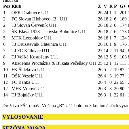
Tabuľka
Poz
Klub
Z
V
R
P
G+
1
OFK Drahovce U11
26
24
1
1
201
2
FC Slovan Hlohovec „B“ U11
26
18
2
6
189
2
TJ Slovan Červeník U11
26
18
2
6
174
2
ŠK Blava 1928 Jaslovské Bohunice U11
26
18
2
6
173
5
MTK Leopoldov U11
26
18
1
7
124
6
TJ Družstevník Chtelnica U11
26
16
1
9
176
7
TJ FC Kátlovce U11
27
14
2
11
94
8
TJ Veľké Kostoľany U11
26
12
5
9
103
9
Akadémia Procházka & Bukata Pečeňady U11
25
12
1
12
111
10
FK Šulekovo U11
26
5
2
19
87
11
OŠK Veselé U11
26
4
3
19
77
12
FC Banka U11
26
4
0
22
65
12
MFK Vrbové U11
26
3
3
20
80
14
TJ Bojničky U11
26
3
1
22
61
Družstvo FŠ Tomáša Vričana „B“ U11 bolo po 3 kontumáciách vyraden
VYLOSOVANIE
SEZÓNA 2019/20