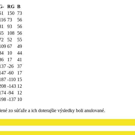
G-
RG
B
51
150
73
116
73
56
81
93
56
65
108
56
72
52
55
109
67
49
84
10
44
86
17
41
137
-26
37
147
-60
17
187
-110
15
208
-143
12
174
-94
12
198
-137
10
é zo súťaže a ich doterajšie výsledky boli anulované.