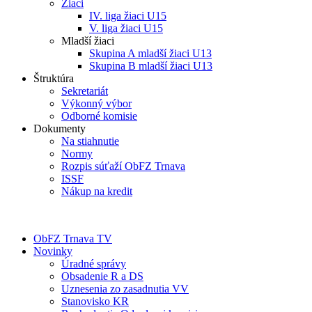
Žiaci
IV. liga žiaci U15
V. liga žiaci U15
Mladší žiaci
Skupina A mladší žiaci U13
Skupina B mladší žiaci U13
Štruktúra
Sekretariát
Výkonný výbor
Odborné komisie
Dokumenty
Na stiahnutie
Normy
Rozpis súťaží ObFZ Trnava
ISSF
Nákup na kredit
ObFZ Trnava TV
Novinky
Úradné správy
Obsadenie R a DS
Uznesenia zo zasadnutia VV
Stanovisko KR