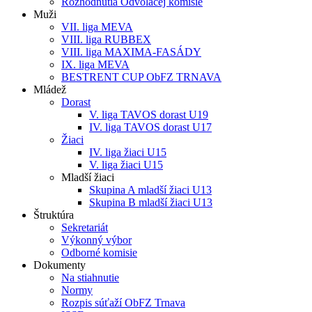
Rozhodnutia Odvolacej komisie
Muži
VII. liga MEVA
VIII. liga RUBBEX
VIII. liga MAXIMA-FASÁDY
IX. liga MEVA
BESTRENT CUP ObFZ TRNAVA
Mládež
Dorast
V. liga TAVOS dorast U19
IV. liga TAVOS dorast U17
Žiaci
IV. liga žiaci U15
V. liga žiaci U15
Mladší žiaci
Skupina A mladší žiaci U13
Skupina B mladší žiaci U13
Štruktúra
Sekretariát
Výkonný výbor
Odborné komisie
Dokumenty
Na stiahnutie
Normy
Rozpis súťaží ObFZ Trnava