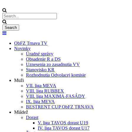
ObFZ Trnava TV
Novinky
Úradné správy
Obsadenie R a DS
Uznesenia zo zasadnutia VV
Stanovisko KR
Rozhodnutia Odvolacej komisie
Muži
VII. liga MEVA
VIII. liga RUBBEX
VIII. liga MAXIMA-FASÁDY
IX. liga MEVA
BESTRENT CUP ObFZ TRNAVA
Mládež
Dorast
V. liga TAVOS dorast U19
IV. liga TAVOS dorast U17