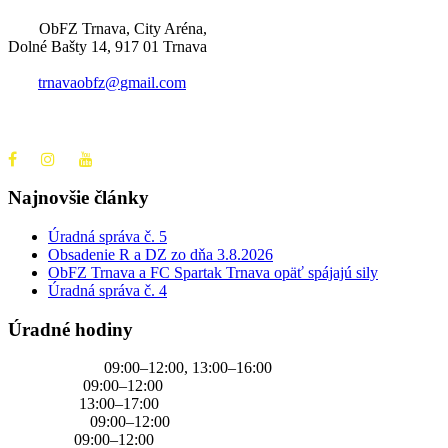
ObFZ Trnava, City Aréna,
Dolné Bašty 14, 917 01 Trnava
trnavaobfz@
gmail.com
+421 905 637 649
Najnovšie články
Úradná správa č. 5
Obsadenie R a DZ zo dňa 3.8.2026
ObFZ Trnava a FC Spartak Trnava opäť spájajú sily
Úradná správa č. 4
Úradné hodiny
PONDELOK
09:00–12:00, 13:00–16:00
UTOROK
09:00–12:00
STREDA
13:00–17:00
ŠTVRTOK
09:00–12:00
PIATOK
09:00–12:00