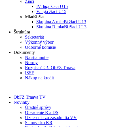
Žiaci
IV. liga žiaci U15
V. liga žiaci U15
Mladší žiaci
Skupina A mladší žiaci U13
Skupina B mladší žiaci U13
Štruktúra
Sekretariát
Výkonný výbor
Odborné komisie
Dokumenty
Na stiahnutie
Normy
Rozpis súťaží ObFZ Trnava
ISSF
Nákup na kredit
ObFZ Trnava TV
Novinky
Úradné správy
Obsadenie R a DS
Uznesenia zo zasadnutia VV
Stanovisko KR