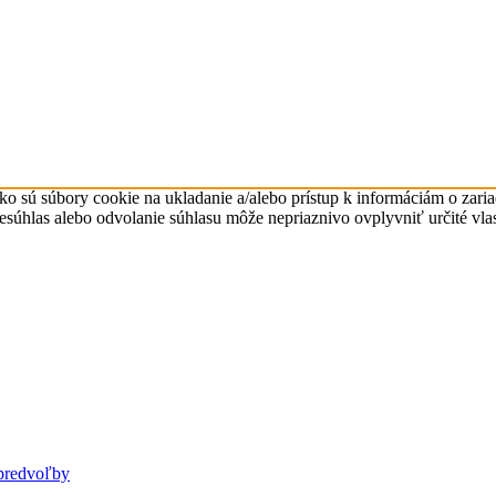
ko sú súbory cookie na ukladanie a/alebo prístup k informáciám o zari
Nesúhlas alebo odvolanie súhlasu môže nepriaznivo ovplyvniť určité vlas
predvoľby