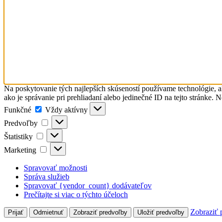
Na poskytovanie tých najlepších skúseností používame technológie, a
ako je správanie pri prehliadaní alebo jedinečné ID na tejto stránke. 
Funkčné
Funkčné
Vždy aktívny
Predvoľby
Predvoľby
Štatistiky
Štatistiky
Marketing
Marketing
Spravovať možnosti
Správa služieb
Spravovať {vendor_count} dodávateľov
Prečítajte si viac o týchto účeloch
Zobraziť 
Prijať
Odmietnuť
Zobraziť predvoľby
Uložiť predvoľby