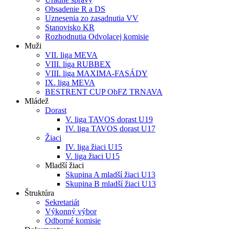
Obsadenie R a DS
Uznesenia zo zasadnutia VV
Stanovisko KR
Rozhodnutia Odvolacej komisie
Muži
VII. liga MEVA
VIII. liga RUBBEX
VIII. liga MAXIMA-FASÁDY
IX. liga MEVA
BESTRENT CUP ObFZ TRNAVA
Mládež
Dorast
V. liga TAVOS dorast U19
IV. liga TAVOS dorast U17
Žiaci
IV. liga žiaci U15
V. liga žiaci U15
Mladší žiaci
Skupina A mladší žiaci U13
Skupina B mladší žiaci U13
Štruktúra
Sekretariát
Výkonný výbor
Odborné komisie