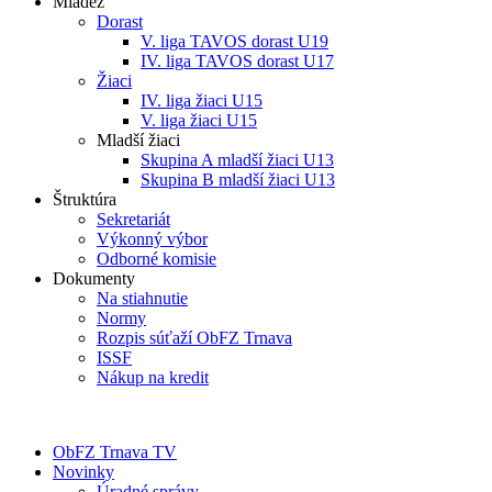
Mládež
Dorast
V. liga TAVOS dorast U19
IV. liga TAVOS dorast U17
Žiaci
IV. liga žiaci U15
V. liga žiaci U15
Mladší žiaci
Skupina A mladší žiaci U13
Skupina B mladší žiaci U13
Štruktúra
Sekretariát
Výkonný výbor
Odborné komisie
Dokumenty
Na stiahnutie
Normy
Rozpis súťaží ObFZ Trnava
ISSF
Nákup na kredit
ObFZ Trnava TV
Novinky
Úradné správy