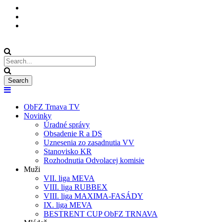
ObFZ Trnava TV
Novinky
Úradné správy
Obsadenie R a DS
Uznesenia zo zasadnutia VV
Stanovisko KR
Rozhodnutia Odvolacej komisie
Muži
VII. liga MEVA
VIII. liga RUBBEX
VIII. liga MAXIMA-FASÁDY
IX. liga MEVA
BESTRENT CUP ObFZ TRNAVA