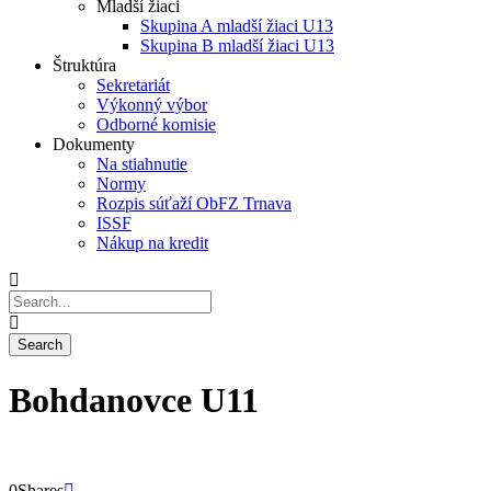
Mladší žiaci
Skupina A mladší žiaci U13
Skupina B mladší žiaci U13
Štruktúra
Sekretariát
Výkonný výbor
Odborné komisie
Dokumenty
Na stiahnutie
Normy
Rozpis súťaží ObFZ Trnava
ISSF
Nákup na kredit
Bohdanovce U11
0
Shares