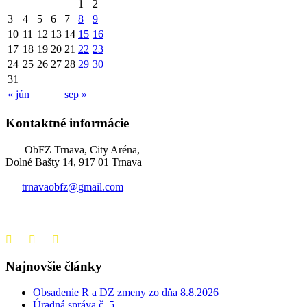
1
2
3
4
5
6
7
8
9
10
11
12
13
14
15
16
17
18
19
20
21
22
23
24
25
26
27
28
29
30
31
« jún
sep »
Kontaktné informácie
ObFZ Trnava, City Aréna,
Dolné Bašty 14, 917 01 Trnava
trnavaobfz@
gmail.com
+421 905 637 649
Najnovšie články
Obsadenie R a DZ zmeny zo dňa 8.8.2026
Úradná správa č. 5