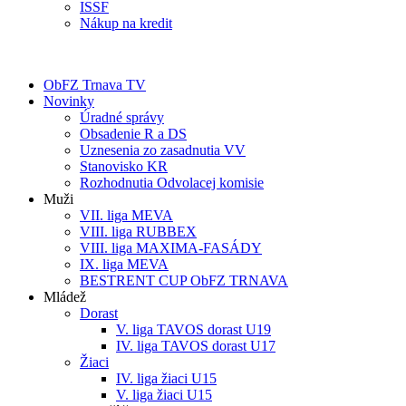
ISSF
Nákup na kredit
ObFZ Trnava TV
Novinky
Úradné správy
Obsadenie R a DS
Uznesenia zo zasadnutia VV
Stanovisko KR
Rozhodnutia Odvolacej komisie
Muži
VII. liga MEVA
VIII. liga RUBBEX
VIII. liga MAXIMA-FASÁDY
IX. liga MEVA
BESTRENT CUP ObFZ TRNAVA
Mládež
Dorast
V. liga TAVOS dorast U19
IV. liga TAVOS dorast U17
Žiaci
IV. liga žiaci U15
V. liga žiaci U15