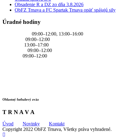
Obsadenie R a DZ zo dňa 3.8.2026
ObFZ Trnava a FC Spartak Trnava opäť spájajú sily
Úradné hodiny
PONDELOK
09:00–12:00, 13:00–16:00
UTOROK
09:00–12:00
STREDA
13:00–17:00
ŠTVRTOK
09:00–12:00
PIATOK
09:00–12:00
Oblastný futbalový zväz
T R N A V A
Úvod
Novinky
Kontakt
Copyright 2022 ObFZ Trnava, Všetky práva vyhradené.