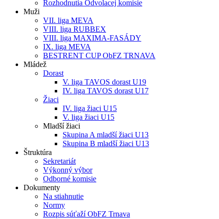
Rozhodnutia Odvolacej komisie
Muži
VII. liga MEVA
VIII. liga RUBBEX
VIII. liga MAXIMA-FASÁDY
IX. liga MEVA
BESTRENT CUP ObFZ TRNAVA
Mládež
Dorast
V. liga TAVOS dorast U19
IV. liga TAVOS dorast U17
Žiaci
IV. liga žiaci U15
V. liga žiaci U15
Mladší žiaci
Skupina A mladší žiaci U13
Skupina B mladší žiaci U13
Štruktúra
Sekretariát
Výkonný výbor
Odborné komisie
Dokumenty
Na stiahnutie
Normy
Rozpis súťaží ObFZ Trnava