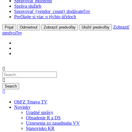
Spravovať možnosti
Správa služieb
Spravovať {vendor_count} dodávateľov
Prečítajte si viac o týchto účeloch
Zobraziť
Prijať
Odmietnuť
Zobraziť predvoľby
Uložiť predvoľby
predvoľby
ObFZ Trnava TV
Novinky
Úradné správy
Obsadenie R a DS
Uznesenia zo zasadnutia VV
Stanovisko KR