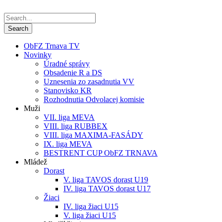
ObFZ Trnava TV
Novinky
Úradné správy
Obsadenie R a DS
Uznesenia zo zasadnutia VV
Stanovisko KR
Rozhodnutia Odvolacej komisie
Muži
VII. liga MEVA
VIII. liga RUBBEX
VIII. liga MAXIMA-FASÁDY
IX. liga MEVA
BESTRENT CUP ObFZ TRNAVA
Mládež
Dorast
V. liga TAVOS dorast U19
IV. liga TAVOS dorast U17
Žiaci
IV. liga žiaci U15
V. liga žiaci U15