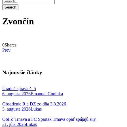
Zvončín
0
Shares
Prev
Najnovšie články
Úradná správa č. 5
6. augusta 2026
Emanuel Cuninka
Obsadenie R a DZ zo dňa 3.8.2026
3. augusta 2026
Lukas
ObFZ Trnava a FC Spartak Trnava opäť spájajú sily
31. júla 2026
Lukas