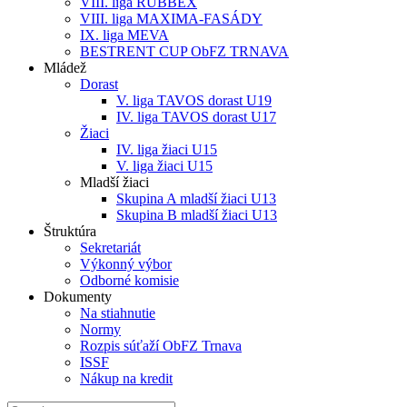
VIII. liga RUBBEX
VIII. liga MAXIMA-FASÁDY
IX. liga MEVA
BESTRENT CUP ObFZ TRNAVA
Mládež
Dorast
V. liga TAVOS dorast U19
IV. liga TAVOS dorast U17
Žiaci
IV. liga žiaci U15
V. liga žiaci U15
Mladší žiaci
Skupina A mladší žiaci U13
Skupina B mladší žiaci U13
Štruktúra
Sekretariát
Výkonný výbor
Odborné komisie
Dokumenty
Na stiahnutie
Normy
Rozpis súťaží ObFZ Trnava
ISSF
Nákup na kredit