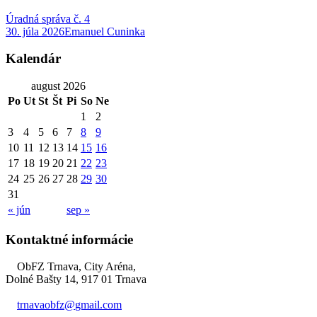
Úradná správa č. 4
30. júla 2026
Emanuel Cuninka
Kalendár
august 2026
Po
Ut
St
Št
Pi
So
Ne
1
2
3
4
5
6
7
8
9
10
11
12
13
14
15
16
17
18
19
20
21
22
23
24
25
26
27
28
29
30
31
« jún
sep »
Kontaktné informácie
ObFZ Trnava, City Aréna,
Dolné Bašty 14, 917 01 Trnava
trnavaobfz@
gmail.com