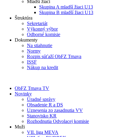
Mladší žiaci
Skupina A mladší žiaci U13
Skupina B mladší žiaci U13
Štruktúra
Sekretariát
Výkonný výbor
Odborné komisie
Dokumenty
Na stiahnutie
Normy
Rozpis súťaží ObFZ Trnava
ISSF
Nákup na kredit
ObFZ Trnava TV
Novinky
Úradné správy
Obsadenie R a DS
Uznesenia zo zasadnutia VV
Stanovisko KR
Rozhodnutia Odvolacej komisie
Muži
VII. liga MEVA