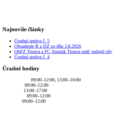
+421 905 637 649
Najnovšie články
Úradná správa č. 5
Obsadenie R a DZ zo dňa 3.8.2026
ObFZ Trnava a FC Spartak Trnava opäť spájajú sily
Úradná správa č. 4
Úradné hodiny
PONDELOK
09:00–12:00, 13:00–16:00
UTOROK
09:00–12:00
STREDA
13:00–17:00
ŠTVRTOK
09:00–12:00
PIATOK
09:00–12:00