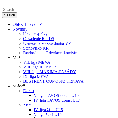
ObFZ Trnava TV
Novinky
Úradné správy
Obsadenie R a DS
Uznesenia zo zasadnutia VV
Stanovisko KR
Rozhodnutia Odvolacej komisie
Muži
VII. liga MEVA
VIII. liga RUBBEX
VIII. liga MAXIMA-FASÁDY
IX. liga MEVA
BESTRENT CUP ObFZ TRNAVA
Mládež
Dorast
V. liga TAVOS dorast U19
IV. liga TAVOS dorast U17
Žiaci
IV. liga žiaci U15
V. liga žiaci U15