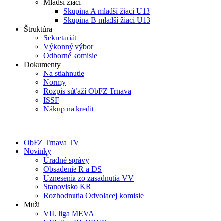
Mladší žiaci
Skupina A mladší žiaci U13
Skupina B mladší žiaci U13
Štruktúra
Sekretariát
Výkonný výbor
Odborné komisie
Dokumenty
Na stiahnutie
Normy
Rozpis súťaží ObFZ Trnava
ISSF
Nákup na kredit
ObFZ Trnava TV
Novinky
Úradné správy
Obsadenie R a DS
Uznesenia zo zasadnutia VV
Stanovisko KR
Rozhodnutia Odvolacej komisie
Muži
VII. liga MEVA