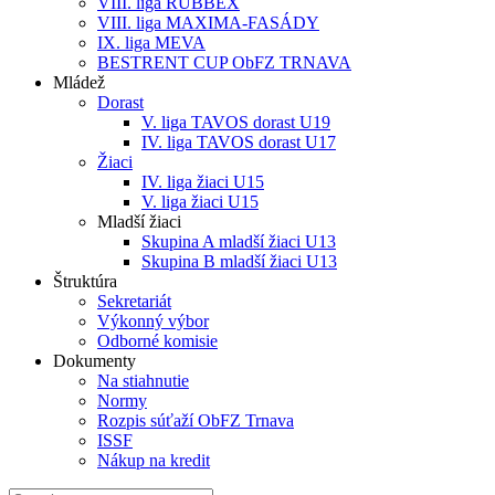
VIII. liga RUBBEX
VIII. liga MAXIMA-FASÁDY
IX. liga MEVA
BESTRENT CUP ObFZ TRNAVA
Mládež
Dorast
V. liga TAVOS dorast U19
IV. liga TAVOS dorast U17
Žiaci
IV. liga žiaci U15
V. liga žiaci U15
Mladší žiaci
Skupina A mladší žiaci U13
Skupina B mladší žiaci U13
Štruktúra
Sekretariát
Výkonný výbor
Odborné komisie
Dokumenty
Na stiahnutie
Normy
Rozpis súťaží ObFZ Trnava
ISSF
Nákup na kredit