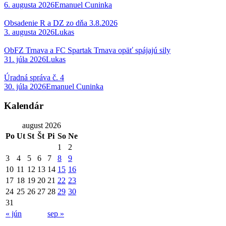
6. augusta 2026
Emanuel Cuninka
Obsadenie R a DZ zo dňa 3.8.2026
3. augusta 2026
Lukas
ObFZ Trnava a FC Spartak Trnava opäť spájajú sily
31. júla 2026
Lukas
Úradná správa č. 4
30. júla 2026
Emanuel Cuninka
Kalendár
august 2026
Po
Ut
St
Št
Pi
So
Ne
1
2
3
4
5
6
7
8
9
10
11
12
13
14
15
16
17
18
19
20
21
22
23
24
25
26
27
28
29
30
31
« jún
sep »