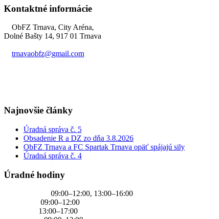
Kontaktné informácie
ObFZ Trnava, City Aréna,
Dolné Bašty 14, 917 01 Trnava
trnavaobfz@
gmail.com
+421 905 637 649
Najnovšie články
Úradná správa č. 5
Obsadenie R a DZ zo dňa 3.8.2026
ObFZ Trnava a FC Spartak Trnava opäť spájajú sily
Úradná správa č. 4
Úradné hodiny
PONDELOK
09:00–12:00, 13:00–16:00
UTOROK
09:00–12:00
STREDA
13:00–17:00