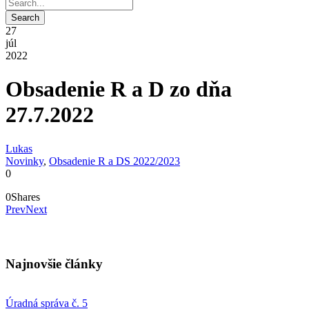
27
júl
2022
Obsadenie R a D zo dňa
27.7.2022
Lukas
Novinky
,
Obsadenie R a DS 2022/2023
0
0
Shares
Prev
Next
Najnovšie články
Úradná správa č. 5