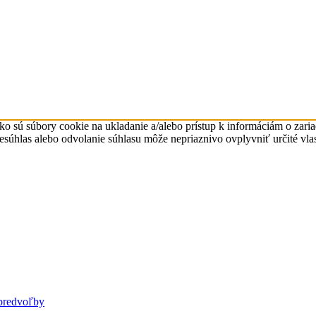
ko sú súbory cookie na ukladanie a/alebo prístup k informáciám o zari
Nesúhlas alebo odvolanie súhlasu môže nepriaznivo ovplyvniť určité vlas
predvoľby