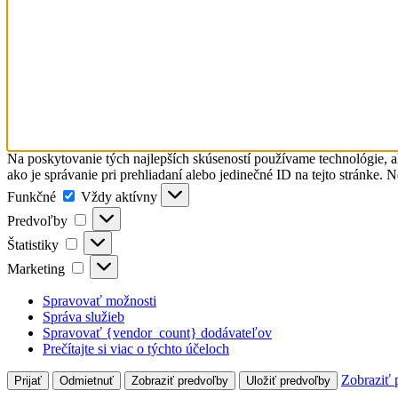
Na poskytovanie tých najlepších skúseností používame technológie, a
ako je správanie pri prehliadaní alebo jedinečné ID na tejto stránke. 
Funkčné
Funkčné
Vždy aktívny
Predvoľby
Predvoľby
Štatistiky
Štatistiky
Marketing
Marketing
Spravovať možnosti
Správa služieb
Spravovať {vendor_count} dodávateľov
Prečítajte si viac o týchto účeloch
Zobraziť 
Prijať
Odmietnuť
Zobraziť predvoľby
Uložiť predvoľby