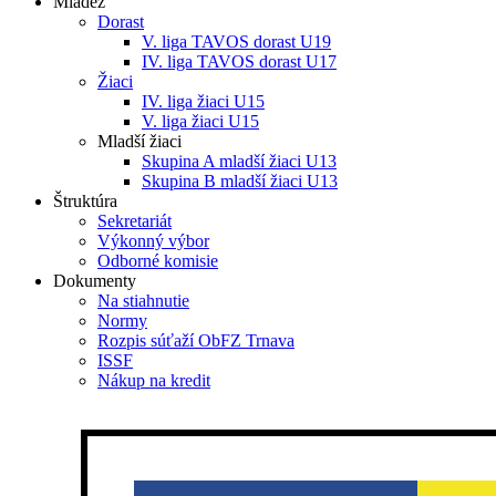
Mládež
Dorast
V. liga TAVOS dorast U19
IV. liga TAVOS dorast U17
Žiaci
IV. liga žiaci U15
V. liga žiaci U15
Mladší žiaci
Skupina A mladší žiaci U13
Skupina B mladší žiaci U13
Štruktúra
Sekretariát
Výkonný výbor
Odborné komisie
Dokumenty
Na stiahnutie
Normy
Rozpis súťaží ObFZ Trnava
ISSF
Nákup na kredit