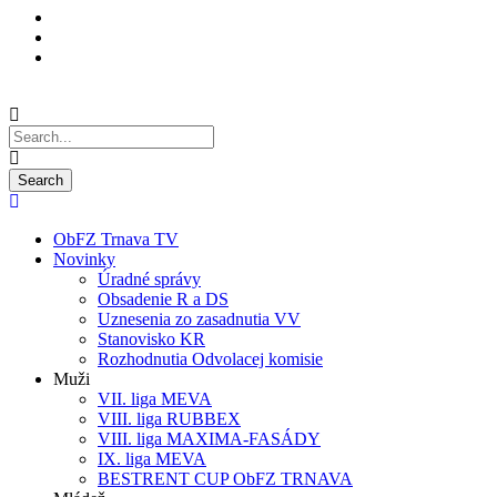
ObFZ Trnava TV
Novinky
Úradné správy
Obsadenie R a DS
Uznesenia zo zasadnutia VV
Stanovisko KR
Rozhodnutia Odvolacej komisie
Muži
VII. liga MEVA
VIII. liga RUBBEX
VIII. liga MAXIMA-FASÁDY
IX. liga MEVA
BESTRENT CUP ObFZ TRNAVA